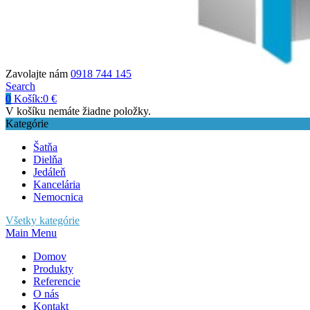
Zavolajte nám
0918 744 145
Search
0
Košík:
0
€
V košíku nemáte žiadne položky.
Kategórie
Šatňa
Dielňa
Jedáleň
Kancelária
Nemocnica
Všetky kategórie
Main Menu
Domov
Produkty
Referencie
O nás
Kontakt