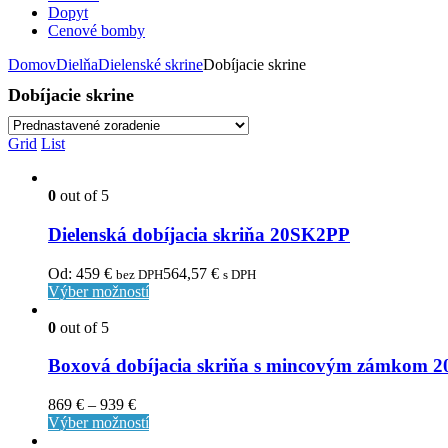
Dopyt
Cenové bomby
Domov
Dielňa
Dielenské skrine
Dobíjacie skrine
Dobíjacie skrine
Grid
List
0
out of 5
Dielenská dobíjacia skriňa 20SK2PP
Od:
459
€
564,57
€
bez DPH
s DPH
Výber možností
0
out of 5
Boxová dobíjacia skriňa s mincovým zámkom
869
€
–
939
€
Výber možností