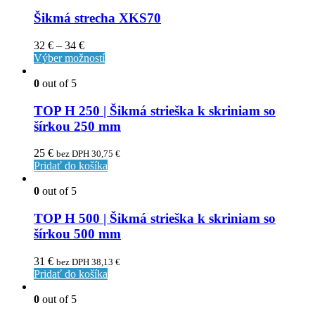
Šikmá strecha XKS70
32
€
–
34
€
Výber možností
0
out of 5
TOP H 250 | Šikmá strieška k skriniam so
šírkou 250 mm
25
€
bez DPH
30,75
€
Pridať do košíka
0
out of 5
TOP H 500 | Šikmá strieška k skriniam so
šírkou 500 mm
31
€
bez DPH
38,13
€
Pridať do košíka
0
out of 5