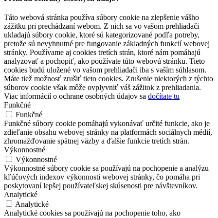
Táto webová stránka používa súbory cookie na zlepšenie vášho
zážitku pri prechádzaní webom. Z nich sa vo vašom prehliadači
ukladajú súbory cookie, ktoré sú kategorizované podľa potreby,
pretože sú nevyhnutné pre fungovanie základných funkcií webovej
stránky. Používame aj cookies tretích strán, ktoré nám pomáhajú
analyzovať a pochopiť, ako používate túto webovú stránku. Tieto
cookies budú uložené vo vašom prehliadači iba s vaším súhlasom.
Máte tiež možnosť zrušiť tieto cookies. Zrušenie niektorých z týchto
súborov cookie však môže ovplyvniť váš zážitok z prehliadania.
Viac informácií o ochrane osobných údajov sa
dočítate tu
Funkčné
Funkčné
Funkčné súbory cookie pomáhajú vykonávať určité funkcie, ako je
zdieľanie obsahu webovej stránky na platformách sociálnych médií,
zhromažďovanie spätnej väzby a ďalšie funkcie tretích strán.
Výkonnostné
Výkonnostné
Výkonnostné súbory cookie sa používajú na pochopenie a analýzu
kľúčových indexov výkonnosti webovej stránky, čo pomáha pri
poskytovaní lepšej používateľskej skúsenosti pre návštevníkov.
Analytické
Analytické
Analytické cookies sa používajú na pochopenie toho, ako