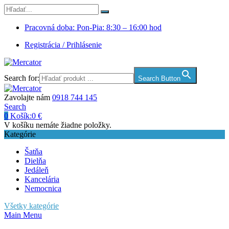
Pracovná doba: Pon-Pia: 8:30 – 16:00 hod
Registrácia / Prihlásenie
Search for:
Search Button
Zavolajte nám
0918 744 145
Search
0
Košík:
0
€
V košíku nemáte žiadne položky.
Kategórie
Šatňa
Dielňa
Jedáleň
Kancelária
Nemocnica
Všetky kategórie
Main Menu