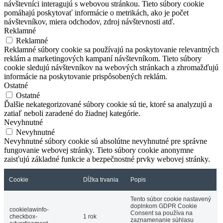
návštevníci interagujú s webovou stránkou. Tieto súbory cookie
pomáhajú poskytovať informácie o metrikách, ako je počet
návštevníkov, miera odchodov, zdroj návštevnosti atď.
Reklamné
Reklamné
Reklamné súbory cookie sa používajú na poskytovanie relevantných
reklám a marketingových kampaní návštevníkom. Tieto súbory
cookie sledujú návštevníkov na webových stránkach a zhromažďujú
informácie na poskytovanie prispôsobených reklám.
Ostatné
Ostatné
Ďalšie nekategorizované súbory cookie sú tie, ktoré sa analyzujú a
zatiaľ neboli zaradené do žiadnej kategórie.
Nevyhnutné
Nevyhnutné
Nevyhnutné súbory cookie sú absolútne nevyhnutné pre správne
fungovanie webovej stránky. Tieto súbory cookie anonymne
zaisťujú základné funkcie a bezpečnostné prvky webovej stránky.
Cookie
Dĺžka trvania
Popis
Tento súbor cookie nastavený
doplnkom GDPR Cookie
cookielawinfo-
Consent sa používa na
checkbox-
1 rok
zaznamenanie súhlasu