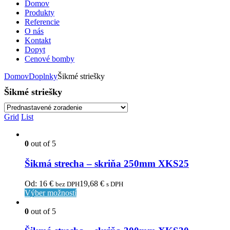
Domov
Produkty
Referencie
O nás
Kontakt
Dopyt
Cenové bomby
Domov
Doplnky
Šikmé striešky
Šikmé striešky
Grid
List
0
out of 5
Šikmá strecha – skriňa 250mm XKS25
Od:
16
€
19,68
€
bez DPH
s DPH
Výber možností
0
out of 5