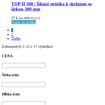
TOP H 300 | Šikmá strieška k skriniam so
šírkou 300 mm
27
€
bez DPH
33,21
€
Pridať do košíka
1
2
Ďalšie
Zobrazených 1–12 z 17 výsledkov
CENA
Šírka (cm)
Hĺbka (cm)