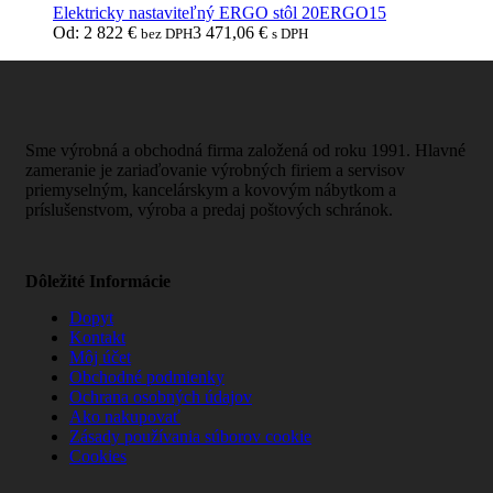
Elektricky nastaviteľný ERGO stôl 20ERGO15
Od:
2 822
€
3 471,06
€
bez DPH
s DPH
Sme výrobná a obchodná firma založená od roku 1991. Hlavné
zameranie je zariaďovanie výrobných firiem a servisov
priemyselným, kancelárskym a kovovým nábytkom a
príslušenstvom, výroba a predaj poštových schránok.
Dôležité Informácie
Dopyt
Kontakt
Môj účet
Obchodné podmienky
Ochrana osobných údajov
Ako nakupovať
Zásady používania súborov cookie
Cookies