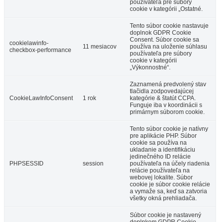
používateľa pre súbory
cookie v kategórii „Ostatné.
Tento súbor cookie nastavuje
doplnok GDPR Cookie
Consent. Súbor cookie sa
cookielawinfo-
11 mesiacov
používa na uloženie súhlasu
checkbox-performance
používateľa pre súbory
cookie v kategórii
„Výkonnostné“.
Zaznamená predvolený stav
tlačidla zodpovedajúcej
CookieLawInfoConsent
1 rok
kategórie & štatút CCPA.
Funguje iba v koordinácii s
primárnym súborom cookie.
Tento súbor cookie je natívny
pre aplikácie PHP. Súbor
cookie sa používa na
ukladanie a identifikáciu
jedinečného ID relácie
PHPSESSID
session
používateľa na účely riadenia
relácie používateľa na
webovej lokalite. Súbor
cookie je súbor cookie relácie
a vymaže sa, keď sa zatvoria
všetky okná prehliadača.
Súbor cookie je nastavený