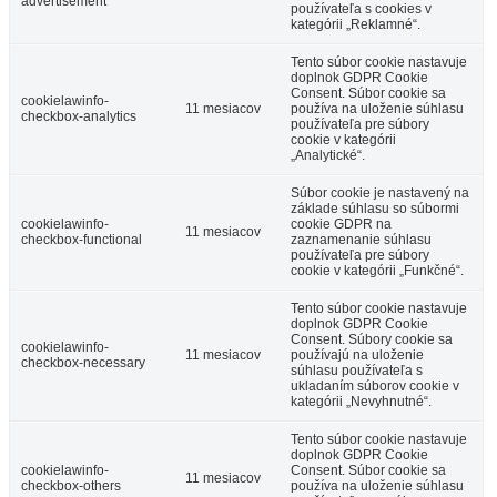
advertisement
používateľa s cookies v
kategórii „Reklamné“.
Tento súbor cookie nastavuje
doplnok GDPR Cookie
Consent. Súbor cookie sa
cookielawinfo-
11 mesiacov
používa na uloženie súhlasu
checkbox-analytics
používateľa pre súbory
cookie v kategórii
„Analytické“.
Súbor cookie je nastavený na
základe súhlasu so súbormi
cookielawinfo-
cookie GDPR na
11 mesiacov
checkbox-functional
zaznamenanie súhlasu
používateľa pre súbory
cookie v kategórii „Funkčné“.
Tento súbor cookie nastavuje
doplnok GDPR Cookie
Consent. Súbory cookie sa
cookielawinfo-
11 mesiacov
používajú na uloženie
checkbox-necessary
súhlasu používateľa s
ukladaním súborov cookie v
kategórii „Nevyhnutné“.
Tento súbor cookie nastavuje
doplnok GDPR Cookie
cookielawinfo-
Consent. Súbor cookie sa
11 mesiacov
checkbox-others
používa na uloženie súhlasu