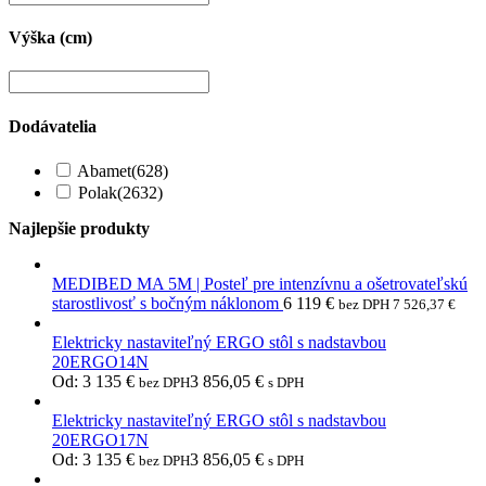
Výška (cm)
Dodávatelia
Abamet
(628)
Polak
(2632)
Najlepšie produkty
MEDIBED MA 5M | Posteľ pre intenzívnu a ošetrovateľskú
starostlivosť s bočným náklonom
6 119
€
bez DPH
7 526,37
€
Elektricky nastaviteľný ERGO stôl s nadstavbou
20ERGO14N
Od:
3 135
€
3 856,05
€
bez DPH
s DPH
Elektricky nastaviteľný ERGO stôl s nadstavbou
20ERGO17N
Od:
3 135
€
3 856,05
€
bez DPH
s DPH