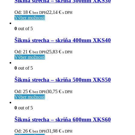
Šikmá strecha – skriňa 300mm XKS30
Od:
18
€
22,14
€
bez DPH
s DPH
Výber možností
0
out of 5
Šikmá strecha – skriňa 400mm XKS40
Od:
21
€
25,83
€
bez DPH
s DPH
Výber možností
0
out of 5
Šikmá strecha – skriňa 500mm XKS50
Od:
25
€
30,75
€
bez DPH
s DPH
Výber možností
0
out of 5
Šikmá strecha – skriňa 600mm XKS60
Od:
26
€
31,98
€
bez DPH
s DPH