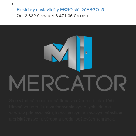
Elektricky nastaviteľný ERGO stôl 20ERGO15
Od:
2 822
€
3 471,06
€
bez DPH
s DPH
Sme výrobná a obchodná firma založená od roku 1991.
Hlavné zameranie je zariaďovanie výrobných firiem a
servisov priemyselným, kancelárskym a kovovým nábytkom
a príslušenstvom, výroba a predaj poštových schránok.