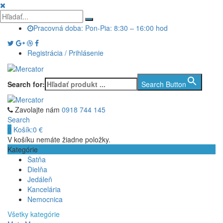
Pracovná doba: Pon-Pia: 8:30 – 16:00 hod
Registrácia / Prihlásenie
Search for:
Search Button
Zavolajte nám
0918 744 145
Search
0
Košík:
0
€
V košíku nemáte žiadne položky.
Kategórie
Šatňa
Dielňa
Jedáleň
Kancelária
Nemocnica
Všetky kategórie