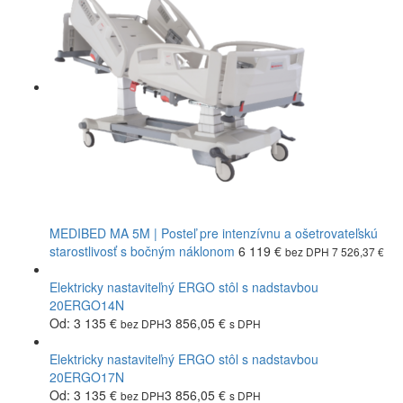
MEDIBED MA 5M | Posteľ pre intenzívnu a ošetrovateľskú
starostlivosť s bočným náklonom
6 119
€
bez DPH
7 526,37
€
Elektricky nastaviteľný ERGO stôl s nadstavbou
20ERGO14N
Od:
3 135
€
3 856,05
€
bez DPH
s DPH
Elektricky nastaviteľný ERGO stôl s nadstavbou
20ERGO17N
Od:
3 135
€
3 856,05
€
bez DPH
s DPH