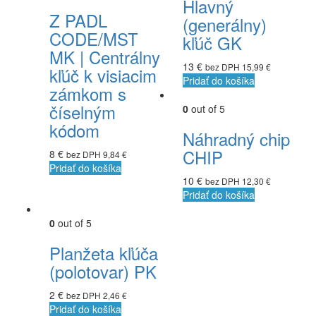
Hlavný
Z PADL
(generálny)
CODE/MST
kľúč GK
MK | Centrálny
13
€
bez DPH
15,99
€
kľúč k visiacim
Pridať do košíka
zámkom s
číselným
0
out of 5
kódom
Náhradný chip
CHIP
8
€
bez DPH
9,84
€
Pridať do košíka
10
€
bez DPH
12,30
€
Pridať do košíka
0
out of 5
Planžeta kľúča
(polotovar) PK
2
€
bez DPH
2,46
€
Pridať do košíka