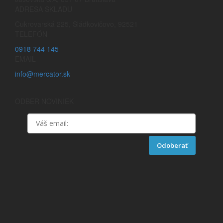
ADRESA SKLADU
Cukrovarská 225, Sládkovičovo, 92521
TELEFÓN
0918 744 145
EMAIL
info@mercator.sk
ODBER NOVINIEK
Odoberať