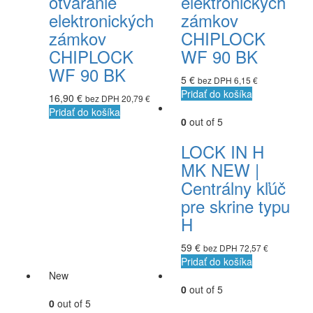
otváranie
elektronických
elektronických
zámkov
zámkov
CHIPLOCK
CHIPLOCK
WF 90 BK
WF 90 BK
5
€
bez DPH
6,15
€
Pridať do košíka
16,90
€
bez DPH
20,79
€
Pridať do košíka
0
out of 5
LOCK IN H
MK NEW |
Centrálny kľúč
pre skrine typu
H
59
€
bez DPH
72,57
€
Pridať do košíka
New
0
out of 5
0
out of 5