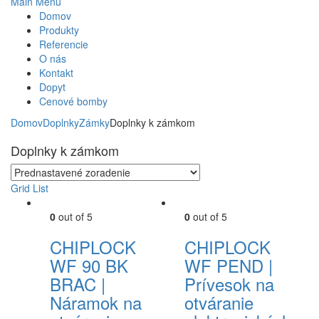
Main Menu
Domov
Produkty
Referencie
O nás
Kontakt
Dopyt
Cenové bomby
Domov
Doplnky
Zámky
Doplnky k zámkom
Doplnky k zámkom
Grid
List
0
out of 5
0
out of 5
CHIPLOCK
CHIPLOCK
WF 90 BK
WF PEND |
BRAC |
Prívesok na
Náramok na
otváranie