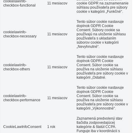
cookielawinfo-
11 mesiacov
cookie GDPR na zaznamenanie
checkbox-functional
súhlasu používateľa pre súbory
cookie v kategórii „Funkčné“.
Tento súbor cookie nastavuje
doplnok GDPR Cookie
Consent. Súbory cookie sa
cookielawinfo-
11 mesiacov
používajú na uloženie súhlasu
checkbox-necessary
používateľa s ukladaním
súborov cookie v kategórii
„Nevyhnutné“.
Tento súbor cookie nastavuje
doplnok GDPR Cookie
cookielawinfo-
Consent. Súbor cookie sa
11 mesiacov
checkbox-others
používa na uloženie súhlasu
používateľa pre súbory cookie v
kategórii „Ostatné.
Tento súbor cookie nastavuje
doplnok GDPR Cookie
cookielawinfo-
Consent. Súbor cookie sa
11 mesiacov
checkbox-performance
používa na uloženie súhlasu
používateľa pre súbory cookie v
kategórii „Výkonnostné“.
Zaznamená predvolený stav
tlačidla zodpovedajúcej
CookieLawInfoConsent
1 rok
kategórie & štatút CCPA.
Funguje iba v koordinácii s