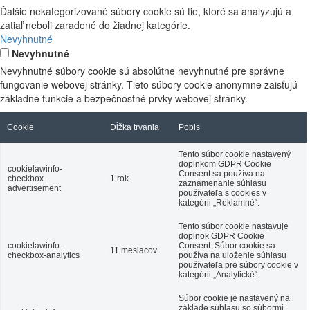
Ďalšie nekategorizované súbory cookie sú tie, ktoré sa analyzujú a
zatiaľ neboli zaradené do žiadnej kategórie.
Nevyhnutné
Nevyhnutné
Nevyhnutné súbory cookie sú absolútne nevyhnutné pre správne
fungovanie webovej stránky. Tieto súbory cookie anonymne zaisťujú
základné funkcie a bezpečnostné prvky webovej stránky.
Cookie
Dĺžka trvania
Popis
Tento súbor cookie nastavený
doplnkom GDPR Cookie
cookielawinfo-
Consent sa používa na
checkbox-
1 rok
zaznamenanie súhlasu
advertisement
používateľa s cookies v
kategórii „Reklamné“.
Tento súbor cookie nastavuje
doplnok GDPR Cookie
cookielawinfo-
Consent. Súbor cookie sa
11 mesiacov
checkbox-analytics
používa na uloženie súhlasu
používateľa pre súbory cookie v
kategórii „Analytické“.
Súbor cookie je nastavený na
základe súhlasu so súbormi