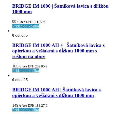
BRIDGE IM 1000 | Šatníková lavica s dľžkou
1000 mm
99
€
bez DPH
121,77
€
Pridať do košíka
0
out of 5
BRIDGE IM 1000 AH + | Šatníková lavica s
opierkou a vešiakmi s dĺžkou 1000 mm s
roštom na obuv
165
€
bez DPH
202,95
€
Pridať do košíka
0
out of 5
BRIDGE IM 1000 AH | Šatníková lavica s
opierkou a vešiakmi s dĺžkou 1000 mm
149
€
bez DPH
183,27
€
Pridať do košíka