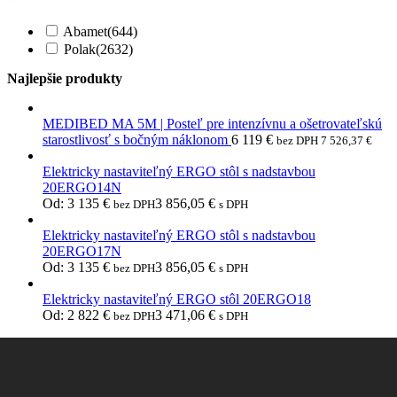
Abamet
(644)
Polak
(2632)
Najlepšie produkty
MEDIBED MA 5M | Posteľ pre intenzívnu a ošetrovateľskú
starostlivosť s bočným náklonom
6 119
€
bez DPH
7 526,37
€
Elektricky nastaviteľný ERGO stôl s nadstavbou
20ERGO14N
Od:
3 135
€
3 856,05
€
bez DPH
s DPH
Elektricky nastaviteľný ERGO stôl s nadstavbou
20ERGO17N
Od:
3 135
€
3 856,05
€
bez DPH
s DPH
Elektricky nastaviteľný ERGO stôl 20ERGO18
Od:
2 822
€
3 471,06
€
bez DPH
s DPH