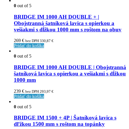
0
out of 5
BRIDGE IM 1000 AH DOUBLE + |
Obojstranná šatníková lavica s opierkou a
vešiakmi s dĺžkou 1000 mm s roštom na obuv
269
€
bez DPH
330,87
€
Pridať do košíka
0
out of 5
BRIDGE IM 1000 AH DOUBLE | Obojstranná
šatníková lavica s opierkou a vešiakmi s dĺžkou
1000 mm
239
€
bez DPH
293,97
€
Pridať do košíka
0
out of 5
BRIDGE IM 1500 + 4P | Šatníková lavica s
dľžkou 1500 mm s roštom na topánky