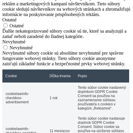
reklám a marketingových kampaní návštevníkom. Tieto súbory
cookie sledujú návštevníkov na webových stránkach a zhromažďujú
informácie na poskytovanie prispôsobených reklám.
Ostatné
Ostatné
Ďalšie nekategorizované súbory cookie sú tie, ktoré sa analyzujú a
zatiaľ neboli zaradené do žiadnej kategórie.
Nevyhnutné
Nevyhnutné
Nevyhnutné súbory cookie sú absolútne nevyhnutné pre správne
fungovanie webovej stránky. Tieto súbory cookie anonymne
zaisťujú základné funkcie a bezpečnostné prvky webovej stránky.
Cookie
Dĺžka trvania
Popis
Tento súbor cookie nastavený
doplnkom GDPR Cookie
cookielawinfo-
Consent sa používa na
checkbox-
1 rok
zaznamenanie súhlasu
advertisement
používateľa s cookies v
kategórii „Reklamné“.
Tento súbor cookie nastavuje
doplnok GDPR Cookie
Consent. Súbor cookie sa
cookielawinfo-
11 mesiacov
používa na uloženie súhlasu