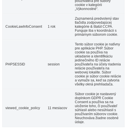
používateľa pre súbory
cookie v kategórii
„Výkonnostné“.
Zaznamená predvolený stav
tlačidla zodpovedajúcej
CookieLawInfoConsent
1 rok
kategórie & štatút CCPA.
Funguje iba v koordinácii s
primárnym súborom cookie.
Tento súbor cookie je natívny
pre aplikácie PHP. Súbor
cookie sa používa na
ukladanie a identifikáciu
jedinečného ID relácie
PHPSESSID
session
používateľa na účely riadenia
relácie používateľa na
webovej lokalite. Súbor
cookie je súbor cookie relácie
a vymaže sa, keď sa zatvoria
všetky okná prehliadača.
Súbor cookie je nastavený
doplnkom GDPR Cookie
Consent a používa sa na
uloženie toho, či používateľ
viewed_cookie_policy
11 mesiacov
súhlasil alebo nesúhlasil s
používaním súborov cookie.
Neuchováva žiadne osobné
údaje.