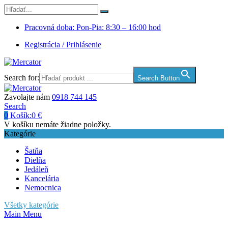
Pracovná doba: Pon-Pia: 8:30 – 16:00 hod
Registrácia / Prihlásenie
Search for:
Search Button
Zavolajte nám
0918 744 145
Search
0
Košík:
0
€
V košíku nemáte žiadne položky.
Kategórie
Šatňa
Dielňa
Jedáleň
Kancelária
Nemocnica
Všetky kategórie
Main Menu