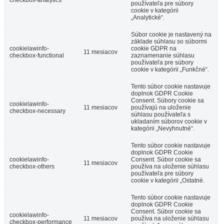
checkbox-analytics
používateľa pre súbory
cookie v kategórii
„Analytické“.
Súbor cookie je nastavený na
základe súhlasu so súbormi
cookielawinfo-
cookie GDPR na
11 mesiacov
checkbox-functional
zaznamenanie súhlasu
používateľa pre súbory
cookie v kategórii „Funkčné“.
Tento súbor cookie nastavuje
doplnok GDPR Cookie
Consent. Súbory cookie sa
cookielawinfo-
11 mesiacov
používajú na uloženie
checkbox-necessary
súhlasu používateľa s
ukladaním súborov cookie v
kategórii „Nevyhnutné“.
Tento súbor cookie nastavuje
doplnok GDPR Cookie
cookielawinfo-
Consent. Súbor cookie sa
11 mesiacov
checkbox-others
používa na uloženie súhlasu
používateľa pre súbory
cookie v kategórii „Ostatné.
Tento súbor cookie nastavuje
doplnok GDPR Cookie
Consent. Súbor cookie sa
cookielawinfo-
11 mesiacov
používa na uloženie súhlasu
checkbox-performance