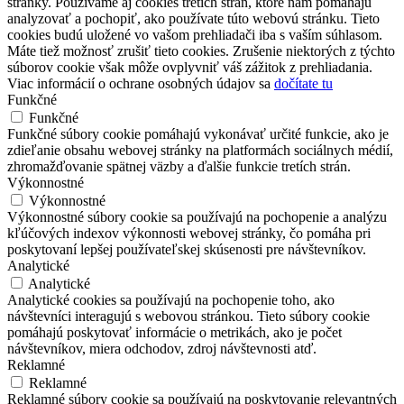
stránky. Používame aj cookies tretích strán, ktoré nám pomáhajú
analyzovať a pochopiť, ako používate túto webovú stránku. Tieto
cookies budú uložené vo vašom prehliadači iba s vaším súhlasom.
Máte tiež možnosť zrušiť tieto cookies. Zrušenie niektorých z týchto
súborov cookie však môže ovplyvniť váš zážitok z prehliadania.
Viac informácií o ochrane osobných údajov sa
dočítate tu
Funkčné
Funkčné
Funkčné súbory cookie pomáhajú vykonávať určité funkcie, ako je
zdieľanie obsahu webovej stránky na platformách sociálnych médií,
zhromažďovanie spätnej väzby a ďalšie funkcie tretích strán.
Výkonnostné
Výkonnostné
Výkonnostné súbory cookie sa používajú na pochopenie a analýzu
kľúčových indexov výkonnosti webovej stránky, čo pomáha pri
poskytovaní lepšej používateľskej skúsenosti pre návštevníkov.
Analytické
Analytické
Analytické cookies sa používajú na pochopenie toho, ako
návštevníci interagujú s webovou stránkou. Tieto súbory cookie
pomáhajú poskytovať informácie o metrikách, ako je počet
návštevníkov, miera odchodov, zdroj návštevnosti atď.
Reklamné
Reklamné
Reklamné súbory cookie sa používajú na poskytovanie relevantných