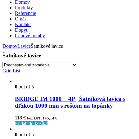
Domov
Produkty
Referencie
O nás
Kontakt
Dopyt
Cenové bomby
Domov
Lavice
Šatníkové lavice
Šatníkové lavice
Grid
List
0
out of 5
BRIDGE IM 1000 + 4P | Šatníková lavica s
dľžkou 1000 mm s roštom na topánky
118
€
bez DPH
145,14
€
Pridať do košíka
0
out of 5