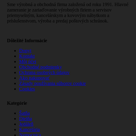
Sme výrobná a obchodná firma založená od roku 1991. Hlavné
zameranie je zariaďovanie výrobných firiem a servisov
priemyselným, kancelárskym a kovovým nábytkom a
príslušenstvom, výroba a predaj poštových schránok.
Dôležité Informácie
Dopyt
Kontakt
Môj účet
Obchodné podmienky
Ochrana osobných údajov
Ako nakupovať
Zásady používania súborov cookie
Cookies
Kategórie
Šatňa
Dielňa
Jedáleň
Kancelária
Nemocnica