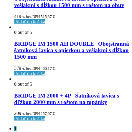
vešiakmi s dĺžkou 1500 mm s roštom na obuv
419
€
bez DPH
515,37
€
Pridať do košíka
0
out of 5
BRIDGE IM 1500 AH DOUBLE | Obojstranná
šatníková lavica s opierkou a vešiakmi s dĺžkou
1500 mm
379
€
bez DPH
466,17
€
Pridať do košíka
0
out of 5
BRIDGE IM 2000 + 4P | Šatníková lavica s
dľžkou 2000 mm s roštom na topánky
209
€
bez DPH
257,07
€
Pridať do košíka
1