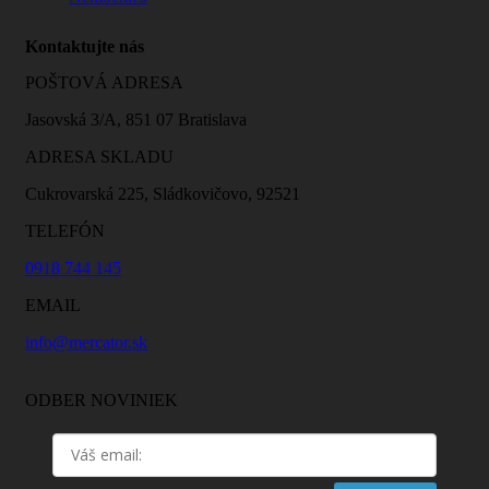
Kontaktujte nás
POŠTOVÁ ADRESA
Jasovská 3/A, 851 07 Bratislava
ADRESA SKLADU
Cukrovarská 225, Sládkovičovo, 92521
TELEFÓN
0918 744 145
EMAIL
info@mercator.sk
ODBER NOVINIEK