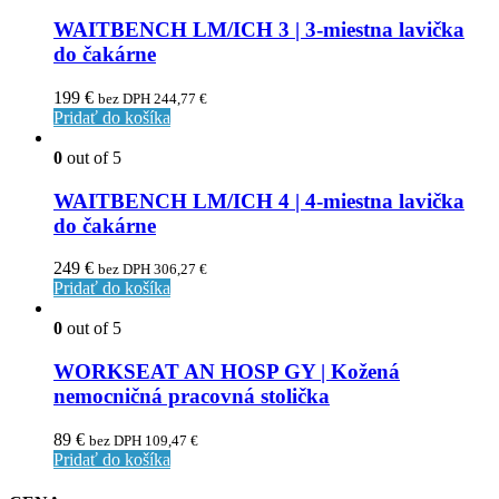
WAITBENCH LM/ICH 3 | 3-miestna lavička
do čakárne
199
€
bez DPH
244,77
€
Pridať do košíka
0
out of 5
WAITBENCH LM/ICH 4 | 4-miestna lavička
do čakárne
249
€
bez DPH
306,27
€
Pridať do košíka
0
out of 5
WORKSEAT AN HOSP GY | Kožená
nemocničná pracovná stolička
89
€
bez DPH
109,47
€
Pridať do košíka