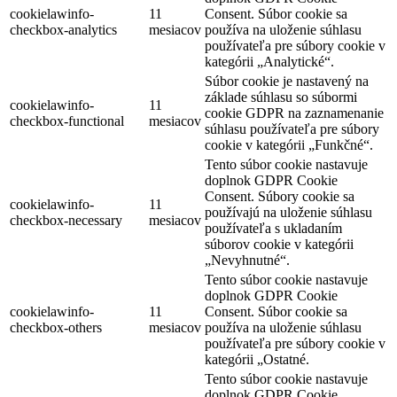
cookielawinfo-
11
Consent. Súbor cookie sa
checkbox-analytics
mesiacov
používa na uloženie súhlasu
používateľa pre súbory cookie v
kategórii „Analytické“.
Súbor cookie je nastavený na
základe súhlasu so súbormi
cookielawinfo-
11
cookie GDPR na zaznamenanie
checkbox-functional
mesiacov
súhlasu používateľa pre súbory
cookie v kategórii „Funkčné“.
Tento súbor cookie nastavuje
doplnok GDPR Cookie
Consent. Súbory cookie sa
cookielawinfo-
11
používajú na uloženie súhlasu
checkbox-necessary
mesiacov
používateľa s ukladaním
súborov cookie v kategórii
„Nevyhnutné“.
Tento súbor cookie nastavuje
doplnok GDPR Cookie
cookielawinfo-
11
Consent. Súbor cookie sa
checkbox-others
mesiacov
používa na uloženie súhlasu
používateľa pre súbory cookie v
kategórii „Ostatné.
Tento súbor cookie nastavuje
doplnok GDPR Cookie