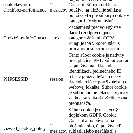
cookielawinfo-
11
Consent. Súbor cookie sa
checkbox-performance
mesiacov
používa na uloženie súhlasu
používateľa pre súbory cookie v
kategórii „Výkonnostné“.
Zaznamená predvolený stav
tlačidla zodpovedajúcej
CookieLawInfoConsent
1 rok
kategórie & štatút CCPA.
Funguje iba v koordinácii s
primárnym súborom cookie.
Tento súbor cookie je natívny
pre aplikácie PHP. Súbor cookie
sa používa na ukladanie a
identifikáciu jedinečného ID
relácie používateľa na účely
PHPSESSID
session
riadenia relácie používateľa na
webovej lokalite. Súbor cookie
je súbor cookie relácie a vymaže
sa, keď sa zatvoria všetky okná
prehliadača.
Súbor cookie je nastavený
doplnkom GDPR Cookie
Consent a používa sa na
11
uloženie toho, či používateľ
viewed_cookie_policy
mesiacov
súhlasil alebo nesúhlasil s