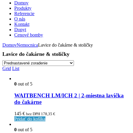
Domov
Produkty
Referencie
O nás
Kontakt
Dopyt
Cenové bomby
Domov
Nemocnica
Lavice do čakárne & stoličky
Lavice do čakárne & stoličky
Grid
List
0
out of 5
WAITBENCH LM/ICH 2 | 2-miestna lavička
do čakárne
145
€
bez DPH
178,35
€
Pridať do košíka
0
out of 5