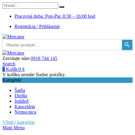
Pracovná doba: Pon-Pia: 8:30 – 16:00 hod
Registrácia / Prihlásenie
Search Button
Search
for:
Zavolajte nám
0918 744 145
Search
0
Košík:
0
€
V košíku nemáte žiadne položky.
Kategórie
Šatňa
Dielňa
Jedáleň
Kancelária
Nemocnica
Všetky kategórie
Main Menu