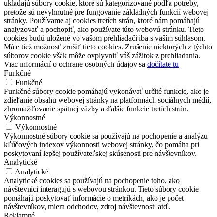
ukladajú súbory cookie, ktoré sú kategorizované podľa potreby,
pretože sú nevyhnutné pre fungovanie základných funkcií webovej
stránky. Používame aj cookies tretích strán, ktoré nám pomáhajú
analyzovať a pochopiť, ako používate túto webovú stránku. Tieto
cookies budú uložené vo vašom prehliadači iba s vaším súhlasom.
Máte tiež možnosť zrušiť tieto cookies. Zrušenie niektorých z týchto
súborov cookie však môže ovplyvniť váš zážitok z prehliadania.
Viac informácií o ochrane osobných údajov sa
dočítate tu
Funkčné
Funkčné
Funkčné súbory cookie pomáhajú vykonávať určité funkcie, ako je
zdieľanie obsahu webovej stránky na platformách sociálnych médií,
zhromažďovanie spätnej väzby a ďalšie funkcie tretích strán.
Výkonnostné
Výkonnostné
Výkonnostné súbory cookie sa používajú na pochopenie a analýzu
kľúčových indexov výkonnosti webovej stránky, čo pomáha pri
poskytovaní lepšej používateľskej skúsenosti pre návštevníkov.
Analytické
Analytické
Analytické cookies sa používajú na pochopenie toho, ako
návštevníci interagujú s webovou stránkou. Tieto súbory cookie
pomáhajú poskytovať informácie o metrikách, ako je počet
návštevníkov, miera odchodov, zdroj návštevnosti atď.
Reklamné