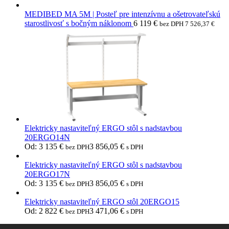
MEDIBED MA 5M | Posteľ pre intenzívnu a ošetrovateľskú
starostlivosť s bočným náklonom
6 119
€
bez DPH
7 526,37
€
Elektricky nastaviteľný ERGO stôl s nadstavbou
20ERGO14N
Od:
3 135
€
3 856,05
€
bez DPH
s DPH
Elektricky nastaviteľný ERGO stôl s nadstavbou
20ERGO17N
Od:
3 135
€
3 856,05
€
bez DPH
s DPH
Elektricky nastaviteľný ERGO stôl 20ERGO15
Od:
2 822
€
3 471,06
€
bez DPH
s DPH