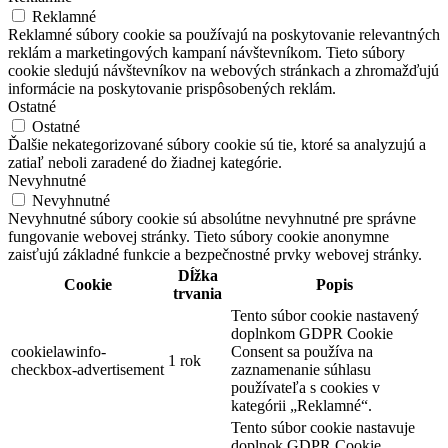
Reklamné
Reklamné súbory cookie sa používajú na poskytovanie relevantných
reklám a marketingových kampaní návštevníkom. Tieto súbory
cookie sledujú návštevníkov na webových stránkach a zhromažďujú
informácie na poskytovanie prispôsobených reklám.
Ostatné
Ostatné
Ďalšie nekategorizované súbory cookie sú tie, ktoré sa analyzujú a
zatiaľ neboli zaradené do žiadnej kategórie.
Nevyhnutné
Nevyhnutné
Nevyhnutné súbory cookie sú absolútne nevyhnutné pre správne
fungovanie webovej stránky. Tieto súbory cookie anonymne
zaisťujú základné funkcie a bezpečnostné prvky webovej stránky.
Dĺžka
Cookie
Popis
trvania
Tento súbor cookie nastavený
doplnkom GDPR Cookie
cookielawinfo-
Consent sa používa na
1 rok
checkbox-advertisement
zaznamenanie súhlasu
používateľa s cookies v
kategórii „Reklamné“.
Tento súbor cookie nastavuje
doplnok GDPR Cookie