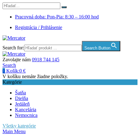
Pracovná doba: Pon-Pia: 8:30 – 16:00 hod
Registrácia / Prihlásenie
Search for:
Search Button
Zavolajte nám
0918 744 145
Search
0
Košík:
0
€
V košíku nemáte žiadne položky.
Kategórie
Šatňa
Dielňa
Jedáleň
Kancelária
Nemocnica
Všetky kategórie
Main Menu