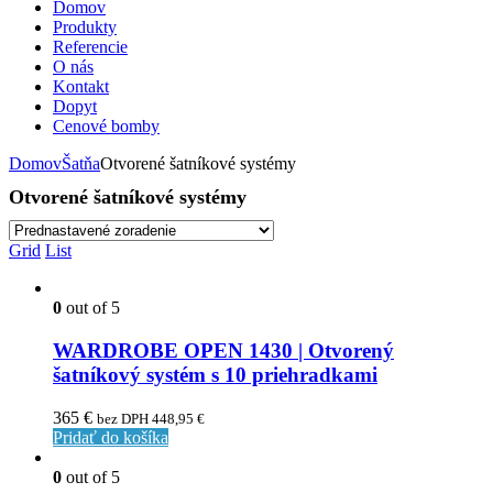
Domov
Produkty
Referencie
O nás
Kontakt
Dopyt
Cenové bomby
Domov
Šatňa
Otvorené šatníkové systémy
Otvorené šatníkové systémy
Grid
List
0
out of 5
WARDROBE OPEN 1430 | Otvorený
šatníkový systém s 10 priehradkami
365
€
bez DPH
448,95
€
Pridať do košíka
V prípade väčšej objednávky alebo osobitnej požiadavky nás
neváhajte kontaktovať. Vypracujeme Vám ponuku na mieru!
0
out of 5