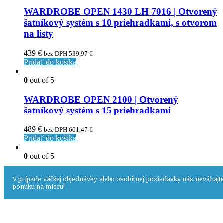
WARDROBE OPEN 1430 LH 7016 | Otvorený
šatníkový systém s 10 priehradkami, s otvorom
na listy
439
€
bez DPH
539,97
€
Pridať do košíka
0
out of 5
WARDROBE OPEN 2100 | Otvorený
šatníkový systém s 15 priehradkami
489
€
bez DPH
601,47
€
Pridať do košíka
0
out of 5
WARDROBE OPEN 2100 LH 7016 | Otvorený
šatníkový systém s 15 priehradkami, s otvorom
na listy
699
€
bez DPH
859,77
€