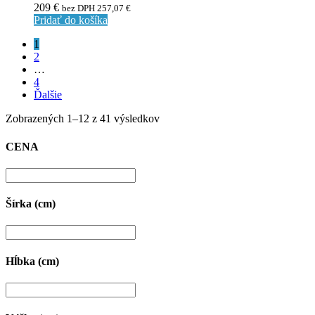
209
€
bez DPH
257,07
€
Pridať do košíka
1
2
…
4
Ďalšie
Zobrazených 1–12 z 41 výsledkov
CENA
Šírka (cm)
Hĺbka (cm)