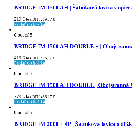
BRIDGE IM 1500 AH | Šatníková lavica s opier
219
€
bez DPH
269,37
€
Pridať do košíka
0
out of 5
BRIDGE IM 1500 AH DOUBLE + | Obojstranná ša
419
€
bez DPH
515,37
€
Pridať do košíka
0
out of 5
BRIDGE IM 1500 AH DOUBLE | Obojstranná šatn
379
€
bez DPH
466,17
€
Pridať do košíka
0
out of 5
BRIDGE IM 2000 + 4P | Šatníková lavica s dľž