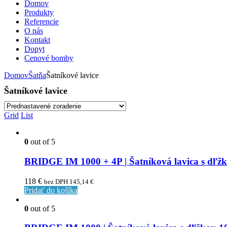
Domov
Produkty
Referencie
O nás
Kontakt
Dopyt
Cenové bomby
Domov
Šatňa
Šatníkové lavice
Šatníkové lavice
Grid
List
0
out of 5
BRIDGE IM 1000 + 4P | Šatníková lavica s dľž
118
€
bez DPH
145,14
€
Pridať do košíka
0
out of 5