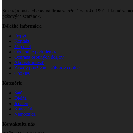
Sme výrobná a obchodná firma založená od roku 1991. Hlavné zamera
poštových schránok.
Dôležité Informácie
Dopyt
Kontakt
Môj účet
Obchodné podmienky
Ochrana osobných údajov
Ako nakupovať
Zásady používania súborov cookie
Cookies
Kategórie
Šatňa
Dielňa
Jedáleň
Kancelária
Nemocnica
Kontaktujte nás