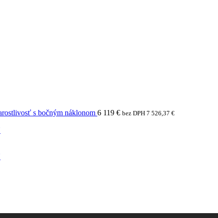
arostlivosť s bočným náklonom
6 119
€
bez DPH
7 526,37
€
N
N