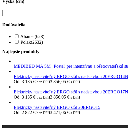
Výška (cm)
Dodávatelia
Abamet
(628)
Polak
(2632)
Najlepšie produkty
MEDIBED MA 5M | Posteľ pre intenzívnu a ošetrovateľskú st
Elektricky nastaviteľný ERGO stôl s nadstavbou 20ERGO14
Od:
3 135
€
3 856,05
€
bez DPH
s DPH
Elektricky nastaviteľný ERGO stôl s nadstavbou 20ERGO17
Od:
3 135
€
3 856,05
€
bez DPH
s DPH
Elektricky nastaviteľný ERGO stôl 20ERGO15
Od:
2 822
€
3 471,06
€
bez DPH
s DPH