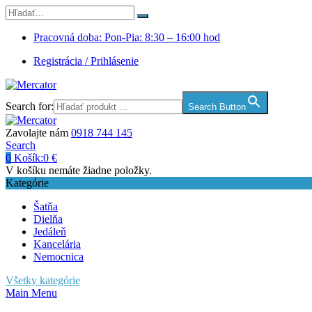
Pracovná doba: Pon-Pia: 8:30 – 16:00 hod
Registrácia / Prihlásenie
Search for:
Search Button
Zavolajte nám
0918 744 145
Search
0
Košík:
0
€
V košíku nemáte žiadne položky.
Kategórie
Šatňa
Dielňa
Jedáleň
Kancelária
Nemocnica
Všetky kategórie
Main Menu