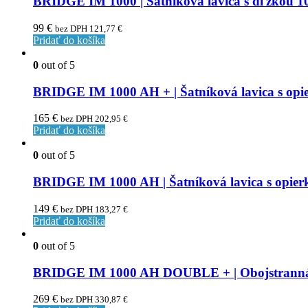
BRIDGE IM 1000 | Šatníková lavica s dľžkou 
99
€
bez DPH
121,77
€
Pridať do košíka
0
out of 5
BRIDGE IM 1000 AH + | Šatníková lavica s opi
165
€
bez DPH
202,95
€
Pridať do košíka
0
out of 5
BRIDGE IM 1000 AH | Šatníková lavica s opier
149
€
bez DPH
183,27
€
Pridať do košíka
0
out of 5
BRIDGE IM 1000 AH DOUBLE + | Obojstranná ša
269
€
bez DPH
330,87
€