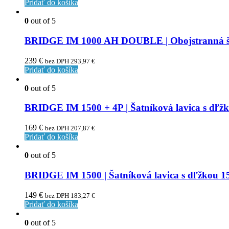
Pridať do košíka
0
out of 5
BRIDGE IM 1000 AH DOUBLE | Obojstranná šatn
239
€
bez DPH
293,97
€
Pridať do košíka
0
out of 5
BRIDGE IM 1500 + 4P | Šatníková lavica s dľž
169
€
bez DPH
207,87
€
Pridať do košíka
0
out of 5
BRIDGE IM 1500 | Šatníková lavica s dľžkou 
149
€
bez DPH
183,27
€
Pridať do košíka
0
out of 5