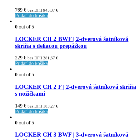
769
€
bez DPH
945,87
€
Pridať do košíka
0
out of 5
LOCKER CH 2 BWF | 2-dverová šatníková
skriňa s deliacou prepážkou
229
€
bez DPH
281,67
€
Pridať do košíka
0
out of 5
LOCKER CH 2 F | 2-dverová šatníková skriňa
s nožičkami
149
€
bez DPH
183,27
€
Pridať do košíka
0
out of 5
LOCKER CH 3 BWF | 3-dverová šatníková