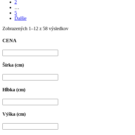
2
…
5
Ďalšie
Zobrazených 1–12 z 58 výsledkov
CENA
Šírka (cm)
Hĺbka (cm)
Výška (cm)