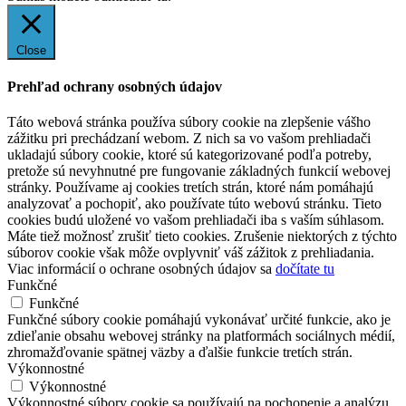
Close
Prehľad ochrany osobných údajov
Táto webová stránka používa súbory cookie na zlepšenie vášho
zážitku pri prechádzaní webom. Z nich sa vo vašom prehliadači
ukladajú súbory cookie, ktoré sú kategorizované podľa potreby,
pretože sú nevyhnutné pre fungovanie základných funkcií webovej
stránky. Používame aj cookies tretích strán, ktoré nám pomáhajú
analyzovať a pochopiť, ako používate túto webovú stránku. Tieto
cookies budú uložené vo vašom prehliadači iba s vaším súhlasom.
Máte tiež možnosť zrušiť tieto cookies. Zrušenie niektorých z týchto
súborov cookie však môže ovplyvniť váš zážitok z prehliadania.
Viac informácií o ochrane osobných údajov sa
dočítate tu
Funkčné
Funkčné
Funkčné súbory cookie pomáhajú vykonávať určité funkcie, ako je
zdieľanie obsahu webovej stránky na platformách sociálnych médií,
zhromažďovanie spätnej väzby a ďalšie funkcie tretích strán.
Výkonnostné
Výkonnostné
Výkonnostné súbory cookie sa používajú na pochopenie a analýzu