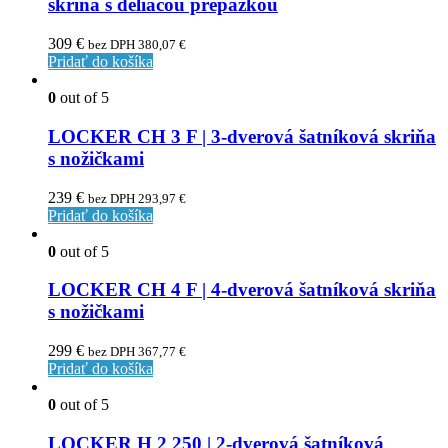
skriňa s deliacou prepážkou
309
€
bez DPH
380,07
€
Pridať do košíka
0
out of 5
LOCKER CH 3 F | 3-dverová šatníková skriňa
s nožičkami
239
€
bez DPH
293,97
€
Pridať do košíka
0
out of 5
LOCKER CH 4 F | 4-dverová šatníková skriňa
s nožičkami
299
€
bez DPH
367,77
€
Pridať do košíka
0
out of 5
LOCKER H 2 250 | 2-dverová šatníková