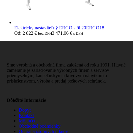
Elektricky nastaviteľný ERGO stôl 20ERGO18
Od:
2 822
€
3 471,06
€
bez DPH
s DPH
Sme výrobná a obchodná firma založená od roku 1991. Hlavné
zameranie je zariaďovanie výrobných firiem a servisov
priemyselným, kancelárskym a kovovým nábytkom a
príslušenstvom, výroba a predaj poštových schránok.
Dôležité Informácie
Dopyt
Kontakt
Môj účet
Obchodné podmienky
Ochrana osobných údajov