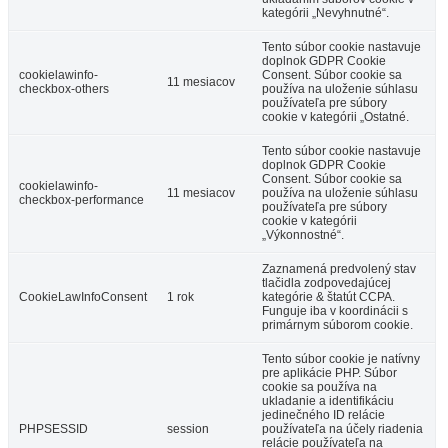
kategórii „Nevyhnutné“.
Tento súbor cookie nastavuje
doplnok GDPR Cookie
cookielawinfo-
Consent. Súbor cookie sa
11 mesiacov
checkbox-others
používa na uloženie súhlasu
používateľa pre súbory
cookie v kategórii „Ostatné.
Tento súbor cookie nastavuje
doplnok GDPR Cookie
Consent. Súbor cookie sa
cookielawinfo-
11 mesiacov
používa na uloženie súhlasu
checkbox-performance
používateľa pre súbory
cookie v kategórii
„Výkonnostné“.
Zaznamená predvolený stav
tlačidla zodpovedajúcej
CookieLawInfoConsent
1 rok
kategórie & štatút CCPA.
Funguje iba v koordinácii s
primárnym súborom cookie.
Tento súbor cookie je natívny
pre aplikácie PHP. Súbor
cookie sa používa na
ukladanie a identifikáciu
jedinečného ID relácie
PHPSESSID
session
používateľa na účely riadenia
relácie používateľa na