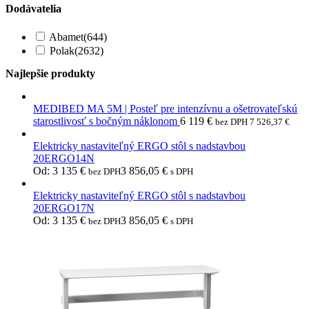
Dodávatelia
Abamet
(644)
Polak
(2632)
Najlepšie produkty
MEDIBED MA 5M | Posteľ pre intenzívnu a ošetrovateľskú
starostlivosť s bočným náklonom
6 119
€
bez DPH
7 526,37
€
Elektricky nastaviteľný ERGO stôl s nadstavbou
20ERGO14N
Od:
3 135
€
3 856,05
€
bez DPH
s DPH
Elektricky nastaviteľný ERGO stôl s nadstavbou
20ERGO17N
Od:
3 135
€
3 856,05
€
bez DPH
s DPH