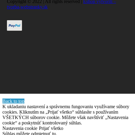
Copyright © 2022 | All rights reserved |
Eshop vytvorili –
tvorba-webstranky.sk
Back to top
K ukladaniu nastavení a správnemu fungovaniu využívame súbory
cookies. Kliknutím na „Prijať všetko“ súhlasíte s používaním
VŠETKÝCH súborov cookie. Môžete však navštíviť „Nastavenia
cookie“ a poskytnúť kontrolovaný súhlas.
Nastavenia cookie
Prijať všetko
Súhlas môžete odmietnuť
tu.