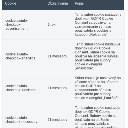
Cookie
Dĺžka trvania
Popis
Tento súbor cookie nastavený
doplnkom GDPR Cookie
cookielawinfo-
Consent sa používa na
checkbox-
1 rok
zaznamenanie súhlasu
advertisement
používateľa s cookies v
kategórii „Reklamné“.
Tento súbor cookie nastavuje
doplnok GDPR Cookie
Consent. Súbor cookie sa
cookielawinfo-
11 mesiacov
používa na uloženie súhlasu
checkbox-analytics
používateľa pre súbory
cookie v kategórii
„Analytické“.
Súbor cookie je nastavený na
základe súhlasu so súbormi
cookielawinfo-
cookie GDPR na
11 mesiacov
checkbox-functional
zaznamenanie súhlasu
používateľa pre súbory
cookie v kategórii „Funkčné“.
Tento súbor cookie nastavuje
doplnok GDPR Cookie
Consent. Súbory cookie sa
cookielawinfo-
11 mesiacov
používajú na uloženie
checkbox-necessary
súhlasu používateľa s
ukladaním súborov cookie v