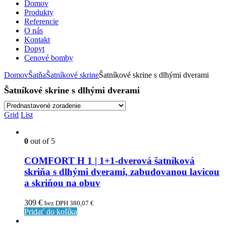
Domov
Produkty
Referencie
O nás
Kontakt
Dopyt
Cenové bomby
Domov
Šatňa
Šatníkové skrine
Šatníkové skrine s dlhými dverami
Šatníkové skrine s dlhými dverami
Grid
List
0
out of 5
COMFORT H 1 | 1+1-dverová šatníková
skriňa s dlhými dverami, zabudovanou lavicou
a skriňou na obuv
309
€
bez DPH
380,07
€
Pridať do košíka