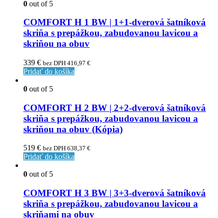
0
out of 5
COMFORT H 1 BW | 1+1-dverová šatníková
skriňa s prepážkou, zabudovanou lavicou a
skriňou na obuv
339
€
bez DPH
416,97
€
Pridať do košíka
0
out of 5
COMFORT H 2 BW | 2+2-dverová šatníková
skriňa s prepážkou, zabudovanou lavicou a
skriňou na obuv (Kópia)
519
€
bez DPH
638,37
€
Pridať do košíka
0
out of 5
COMFORT H 3 BW | 3+3-dverová šatníková
skriňa s prepážkou, zabudovanou lavicou a
skriňami na obuv