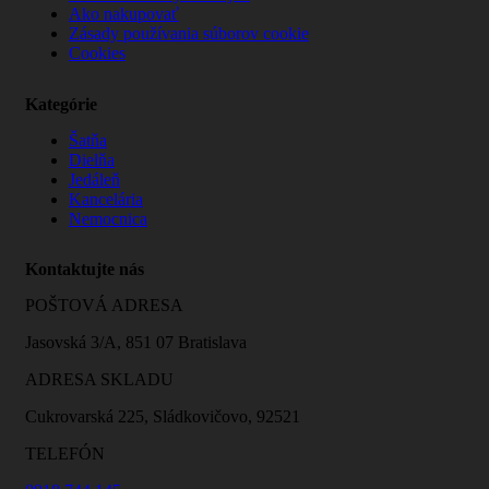
Ako nakupovať
Zásady používania súborov cookie
Cookies
Kategórie
Šatňa
Dielňa
Jedáleň
Kancelária
Nemocnica
Kontaktujte nás
POŠTOVÁ ADRESA
Jasovská 3/A, 851 07 Bratislava
ADRESA SKLADU
Cukrovarská 225, Sládkovičovo, 92521
TELEFÓN