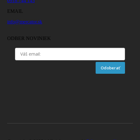
0918 744 145
EMAIL
info@mercator.sk
ODBER NOVINIEK
Odoberať