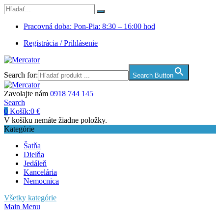
Pracovná doba: Pon-Pia: 8:30 – 16:00 hod
Registrácia / Prihlásenie
Search for:
Search Button
Zavolajte nám
0918 744 145
Search
0
Košík:
0
€
V košíku nemáte žiadne položky.
Kategórie
Šatňa
Dielňa
Jedáleň
Kancelária
Nemocnica
Všetky kategórie
Main Menu