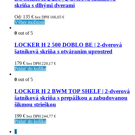
skriňa s dlhými dverami
Od:
135
€
bez DPH
166,05
€
Výber možností
0
out of 5
LOCKER H 2 500 DOBLO BE | 2-dverová
šatníková skriňa s otváraním uprostred
179
€
bez DPH
220,17
€
Pridať do košíka
0
out of 5
LOCKER H 2 BWM TOP SHELF | 2-dverová
šatníková skriňa s prepážkou a zabudovanou
šikmou strieškou
199
€
bez DPH
244,77
€
Pridať do košíka
1