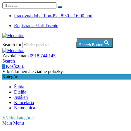
Pracovná doba: Pon-Pia: 8:30 – 16:00 hod
Registrácia / Prihlásenie
Search for:
Search Button
Zavolajte nám
0918 744 145
Search
0
Košík:
0
€
V košíku nemáte žiadne položky.
Kategórie
Šatňa
Dielňa
Jedáleň
Kancelária
Nemocnica
Všetky kategórie
Main Menu