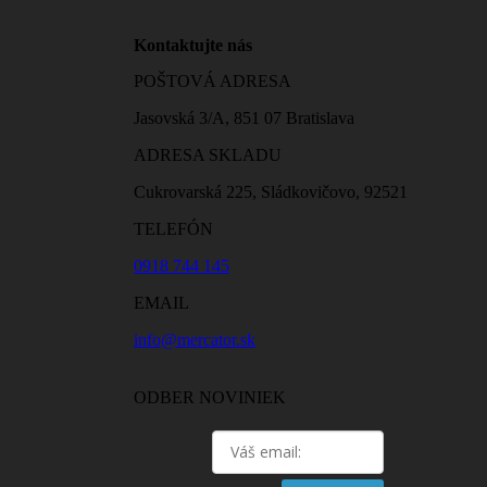
Kontaktujte nás
POŠTOVÁ ADRESA
Jasovská 3/A, 851 07 Bratislava
ADRESA SKLADU
Cukrovarská 225, Sládkovičovo, 92521
TELEFÓN
0918 744 145
EMAIL
info@mercator.sk
ODBER NOVINIEK