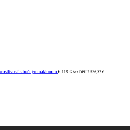
arostlivosť s bočným náklonom
6 119
€
bez DPH
7 526,37
€
N
N