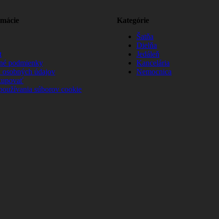
rmácie
Kategórie
Šatňa
Dielňa
t
Jedáleň
né podmienky
Kancelária
 osobných údajov
Nemocnica
kupovať
používania súborov cookie