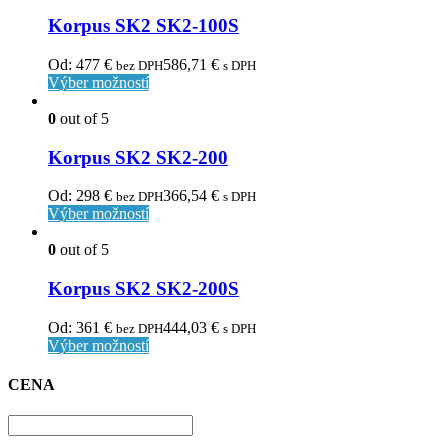
Korpus SK2 SK2-100S
Od:
477
€
586,71
€
bez DPH
s DPH
Výber možností
0
out of 5
Korpus SK2 SK2-200
Od:
298
€
366,54
€
bez DPH
s DPH
Výber možností
0
out of 5
Korpus SK2 SK2-200S
Od:
361
€
444,03
€
bez DPH
s DPH
Výber možností
CENA