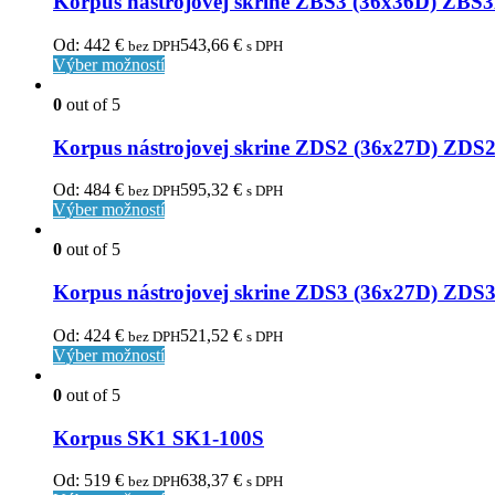
Korpus nástrojovej skrine ZBS3 (36x36D) ZBS
Od:
442
€
543,66
€
bez DPH
s DPH
Výber možností
0
out of 5
Korpus nástrojovej skrine ZDS2 (36x27D) ZDS
Od:
484
€
595,32
€
bez DPH
s DPH
Výber možností
0
out of 5
Korpus nástrojovej skrine ZDS3 (36x27D) ZDS
Od:
424
€
521,52
€
bez DPH
s DPH
Výber možností
0
out of 5
Korpus SK1 SK1-100S
Od:
519
€
638,37
€
bez DPH
s DPH