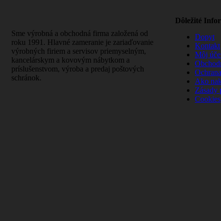
Dôležité Info
Sme výrobná a obchodná firma založená od
Dopyt
roku 1991. Hlavné zameranie je zariaďovanie
Kontakt
výrobných firiem a servisov priemyselným,
Môj úče
kancelárskym a kovovým nábytkom a
Obchod
príslušenstvom, výroba a predaj poštových
Ochrana
schránok.
Ako na
Zásady 
Cookies