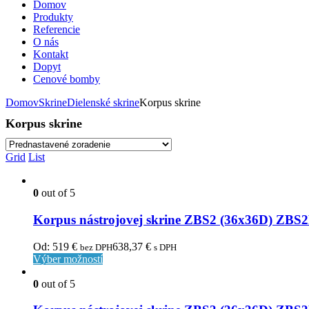
Domov
Produkty
Referencie
O nás
Kontakt
Dopyt
Cenové bomby
Domov
Skrine
Dielenské skrine
Korpus skrine
Korpus skrine
Grid
List
0
out of 5
Korpus nástrojovej skrine ZBS2 (36x36D) ZBS
Od:
519
€
638,37
€
bez DPH
s DPH
Výber možností
0
out of 5