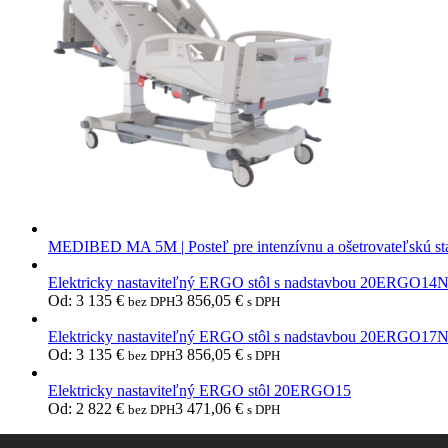
MEDIBED MA 5M | Posteľ pre intenzívnu a ošetrovateľskú st
Elektricky nastaviteľný ERGO stôl s nadstavbou 20ERGO14
Od:
3 135
€
3 856,05
€
bez DPH
s DPH
Elektricky nastaviteľný ERGO stôl s nadstavbou 20ERGO17
Od:
3 135
€
3 856,05
€
bez DPH
s DPH
Elektricky nastaviteľný ERGO stôl 20ERGO15
Od:
2 822
€
3 471,06
€
bez DPH
s DPH