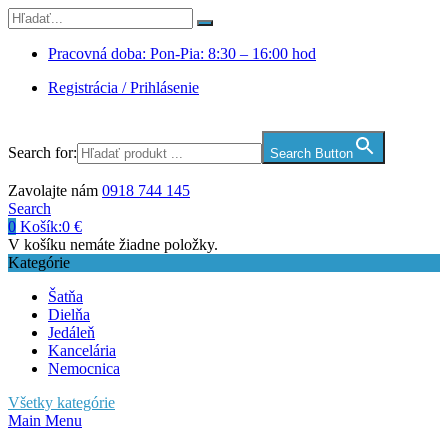
Pracovná doba: Pon-Pia: 8:30 – 16:00 hod
Registrácia / Prihlásenie
Search for:
Search Button
Zavolajte nám
0918 744 145
Search
0
Košík:
0
€
V košíku nemáte žiadne položky.
Kategórie
Šatňa
Dielňa
Jedáleň
Kancelária
Nemocnica
Všetky kategórie
Main Menu