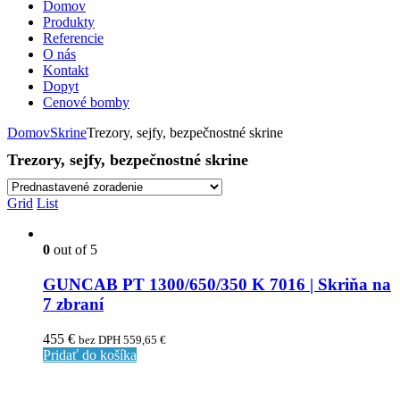
Domov
Produkty
Referencie
O nás
Kontakt
Dopyt
Cenové bomby
Domov
Skrine
Trezory, sejfy, bezpečnostné skrine
Trezory, sejfy, bezpečnostné skrine
Grid
List
0
out of 5
GUNCAB PT 1300/650/350 K 7016 | Skriňa na
7 zbraní
455
€
bez DPH
559,65
€
Pridať do košíka