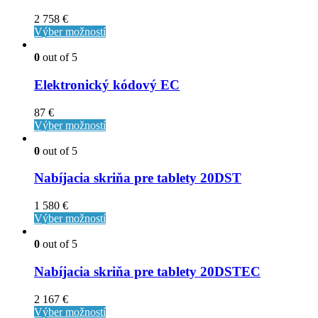
2 758
€
Výber možností
0
out of 5
Elektronický kódový EC
87
€
Výber možností
0
out of 5
Nabíjacia skriňa pre tablety 20DST
1 580
€
Výber možností
0
out of 5
Nabíjacia skriňa pre tablety 20DSTEC
2 167
€
Výber možností