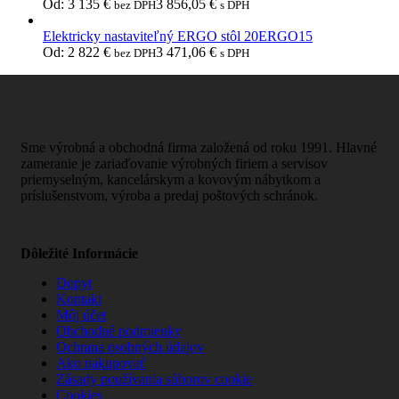
Od:
3 135
€
3 856,05
€
bez DPH
s DPH
Elektricky nastaviteľný ERGO stôl 20ERGO15
Od:
2 822
€
3 471,06
€
bez DPH
s DPH
Sme výrobná a obchodná firma založená od roku 1991. Hlavné
zameranie je zariaďovanie výrobných firiem a servisov
priemyselným, kancelárskym a kovovým nábytkom a
príslušenstvom, výroba a predaj poštových schránok.
Dôležité Informácie
Dopyt
Kontakt
Môj účet
Obchodné podmienky
Ochrana osobných údajov
Ako nakupovať
Zásady používania súborov cookie
Cookies