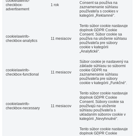
cookielawinfo-
Consent sa používa na
checkbox-
1 rok
zaznamenanie súhlasu
advertisement
používateľa s cookies v
kategórii „Reklamné“.
Tento súbor cookie nastavuje
doplnok GDPR Cookie
Consent. Súbor cookie sa
cookielawinfo-
11 mesiacov
používa na uloženie súhlasu
checkbox-analytics
používateľa pre súbory
cookie v kategórii
„Analytické“.
Súbor cookie je nastavený na
základe súhlasu so súbormi
cookielawinfo-
cookie GDPR na
11 mesiacov
checkbox-functional
zaznamenanie súhlasu
používateľa pre súbory
cookie v kategórii „Funkčné“.
Tento súbor cookie nastavuje
doplnok GDPR Cookie
Consent. Súbory cookie sa
cookielawinfo-
11 mesiacov
používajú na uloženie
checkbox-necessary
súhlasu používateľa s
ukladaním súborov cookie v
kategórii „Nevyhnutné“.
Tento súbor cookie nastavuje
doplnok GDPR Cookie