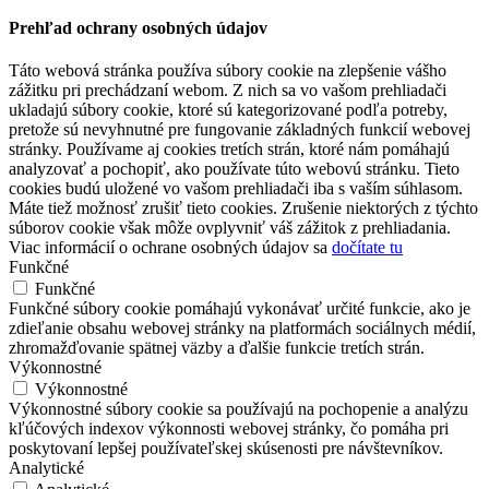
Prehľad ochrany osobných údajov
Táto webová stránka používa súbory cookie na zlepšenie vášho
zážitku pri prechádzaní webom. Z nich sa vo vašom prehliadači
ukladajú súbory cookie, ktoré sú kategorizované podľa potreby,
pretože sú nevyhnutné pre fungovanie základných funkcií webovej
stránky. Používame aj cookies tretích strán, ktoré nám pomáhajú
analyzovať a pochopiť, ako používate túto webovú stránku. Tieto
cookies budú uložené vo vašom prehliadači iba s vaším súhlasom.
Máte tiež možnosť zrušiť tieto cookies. Zrušenie niektorých z týchto
súborov cookie však môže ovplyvniť váš zážitok z prehliadania.
Viac informácií o ochrane osobných údajov sa
dočítate tu
Funkčné
Funkčné
Funkčné súbory cookie pomáhajú vykonávať určité funkcie, ako je
zdieľanie obsahu webovej stránky na platformách sociálnych médií,
zhromažďovanie spätnej väzby a ďalšie funkcie tretích strán.
Výkonnostné
Výkonnostné
Výkonnostné súbory cookie sa používajú na pochopenie a analýzu
kľúčových indexov výkonnosti webovej stránky, čo pomáha pri
poskytovaní lepšej používateľskej skúsenosti pre návštevníkov.
Analytické