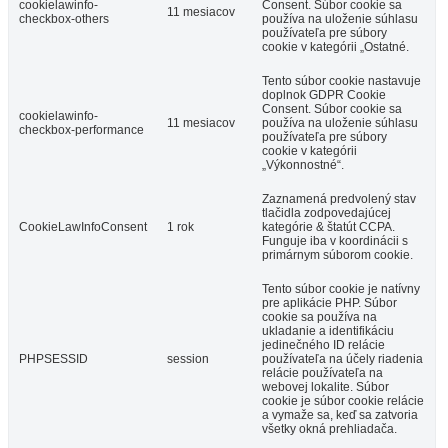
cookielawinfo-
Consent. Súbor cookie sa
11 mesiacov
checkbox-others
používa na uloženie súhlasu
používateľa pre súbory
cookie v kategórii „Ostatné.
Tento súbor cookie nastavuje
doplnok GDPR Cookie
Consent. Súbor cookie sa
cookielawinfo-
11 mesiacov
používa na uloženie súhlasu
checkbox-performance
používateľa pre súbory
cookie v kategórii
„Výkonnostné“.
Zaznamená predvolený stav
tlačidla zodpovedajúcej
CookieLawInfoConsent
1 rok
kategórie & štatút CCPA.
Funguje iba v koordinácii s
primárnym súborom cookie.
Tento súbor cookie je natívny
pre aplikácie PHP. Súbor
cookie sa používa na
ukladanie a identifikáciu
jedinečného ID relácie
PHPSESSID
session
používateľa na účely riadenia
relácie používateľa na
webovej lokalite. Súbor
cookie je súbor cookie relácie
a vymaže sa, keď sa zatvoria
všetky okná prehliadača.