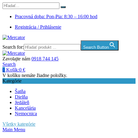
Pracovná doba: Pon-Pia: 8:30 – 16:00 hod
Registrácia / Prihlásenie
Search for:
Search Button
Zavolajte nám
0918 744 145
Search
0
Košík:
0
€
V košíku nemáte žiadne položky.
Kategórie
Šatňa
Dielňa
Jedáleň
Kancelária
Nemocnica
Všetky kategórie
Main Menu