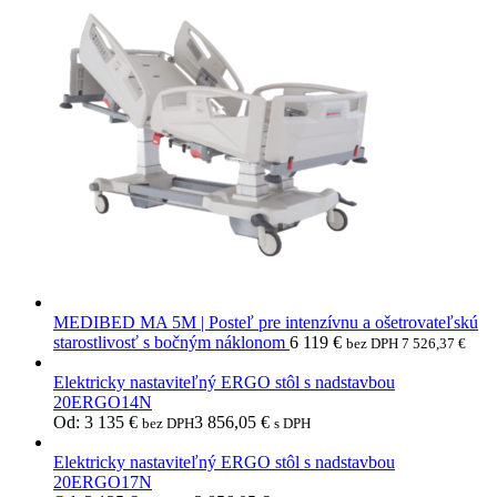
MEDIBED MA 5M | Posteľ pre intenzívnu a ošetrovateľskú
starostlivosť s bočným náklonom
6 119
€
bez DPH
7 526,37
€
Elektricky nastaviteľný ERGO stôl s nadstavbou
20ERGO14N
Od:
3 135
€
3 856,05
€
bez DPH
s DPH
Elektricky nastaviteľný ERGO stôl s nadstavbou
20ERGO17N