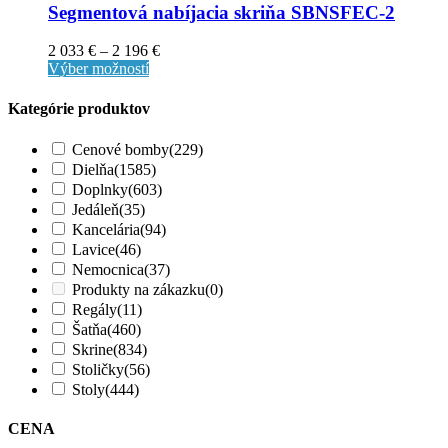
Segmentová nabíjacia skriňa SBNSFEC-2
2 033
€
–
2 196
€
Výber možností
Kategórie produktov
Cenové bomby
(229)
Dielňa
(1585)
Doplnky
(603)
Jedáleň
(35)
Kancelária
(94)
Lavice
(46)
Nemocnica
(37)
Produkty na zákazku
(0)
Regály
(11)
Šatňa
(460)
Skrine
(834)
Stoličky
(56)
Stoly
(444)
CENA