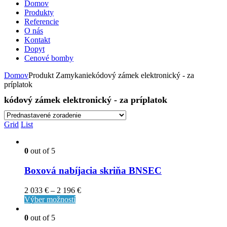
Domov
Produkty
Referencie
O nás
Kontakt
Dopyt
Cenové bomby
Domov
Produkt Zamykaniekódový zámek elektronický - za
príplatok
kódový zámek elektronický - za príplatok
Grid
List
0
out of 5
Boxová nabíjacia skriňa BNSEC
2 033
€
–
2 196
€
Výber možností
0
out of 5