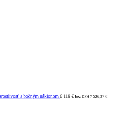
arostlivosť s bočným náklonom
6 119
€
bez DPH
7 526,37
€
N
N