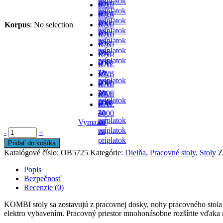
príplatok
za
-
6019
RAL
príplatok
za
-
6024
RAL
príplatok
za
-
7000
Korpus
:
No selection
RAL
príplatok
za
-
7016
RAL
príplatok
za
-
7035
RAL
príplatok
za
- v
7040
RAL
príplatok
cene
-
5012
RAL
za
- v
1023
RAL
príplatok
cene
-
5010
RAL
za
- v
2008
RAL
príplatok
cene
-
5007
RAL
za
-
3000
príplatok
za
Vymazať
-
príplatok
za
-
+
príplatok
Pridať do košíka
Katalógové číslo:
OB5725
Kategórie:
Dielňa
,
Pracovné stoly
,
Stoly
Z
Popis
Bezpečnosť
Recenzie (0)
KOMBI stoly sa zostavujú z pracovnej dosky, nohy pracovného stola 
elektro vybavením. Pracovný priestor mnohonásobne rozšírite vďaka 