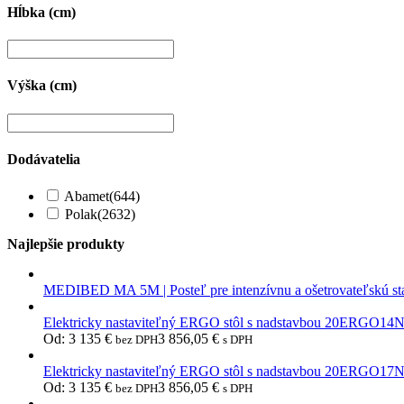
Hĺbka (cm)
Výška (cm)
Dodávatelia
Abamet
(644)
Polak
(2632)
Najlepšie produkty
MEDIBED MA 5M | Posteľ pre intenzívnu a ošetrovateľskú st
Elektricky nastaviteľný ERGO stôl s nadstavbou 20ERGO14
Od:
3 135
€
3 856,05
€
bez DPH
s DPH
Elektricky nastaviteľný ERGO stôl s nadstavbou 20ERGO17
Od:
3 135
€
3 856,05
€
bez DPH
s DPH