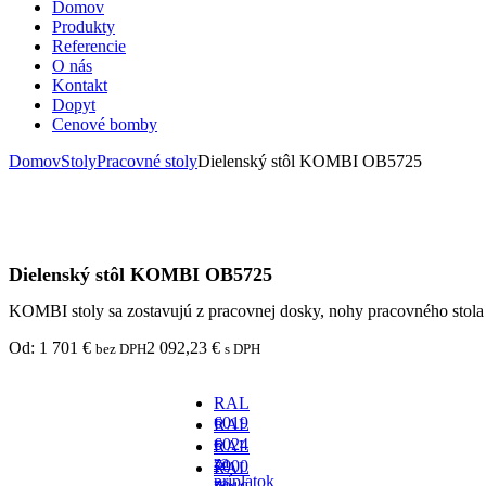
Domov
Produkty
Referencie
O nás
Kontakt
Dopyt
Cenové bomby
Domov
Stoly
Pracovné stoly
Dielenský stôl KOMBI OB5725
Dielenský stôl KOMBI OB5725
KOMBI stoly sa zostavujú z pracovnej dosky, nohy pracovného stola
Od:
1 701
€
2 092,23
€
bez DPH
s DPH
RAL
6019
RAL
-
6024
RAL
za
-
7000
RAL
príplatok
za
-