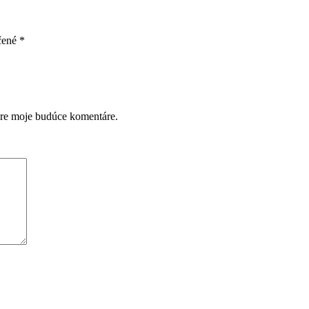
čené
*
pre moje budúce komentáre.