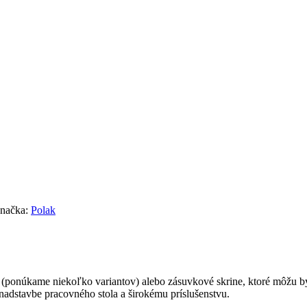
načka:
Polak
(ponúkame niekoľko variantov) alebo zásuvkové skrine, ktoré môžu by
nadstavbe pracovného stola a širokému príslušenstvu.