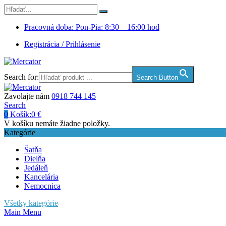
Pracovná doba: Pon-Pia: 8:30 – 16:00 hod
Registrácia / Prihlásenie
Search for:
Search Button
Zavolajte nám
0918 744 145
Search
0
Košík:
0
€
V košíku nemáte žiadne položky.
Kategórie
Šatňa
Dielňa
Jedáleň
Kancelária
Nemocnica
Všetky kategórie
Main Menu