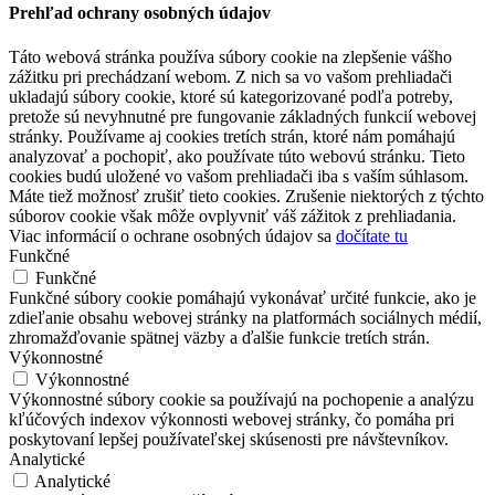
Prehľad ochrany osobných údajov
Táto webová stránka používa súbory cookie na zlepšenie vášho
zážitku pri prechádzaní webom. Z nich sa vo vašom prehliadači
ukladajú súbory cookie, ktoré sú kategorizované podľa potreby,
pretože sú nevyhnutné pre fungovanie základných funkcií webovej
stránky. Používame aj cookies tretích strán, ktoré nám pomáhajú
analyzovať a pochopiť, ako používate túto webovú stránku. Tieto
cookies budú uložené vo vašom prehliadači iba s vaším súhlasom.
Máte tiež možnosť zrušiť tieto cookies. Zrušenie niektorých z týchto
súborov cookie však môže ovplyvniť váš zážitok z prehliadania.
Viac informácií o ochrane osobných údajov sa
dočítate tu
Funkčné
Funkčné
Funkčné súbory cookie pomáhajú vykonávať určité funkcie, ako je
zdieľanie obsahu webovej stránky na platformách sociálnych médií,
zhromažďovanie spätnej väzby a ďalšie funkcie tretích strán.
Výkonnostné
Výkonnostné
Výkonnostné súbory cookie sa používajú na pochopenie a analýzu
kľúčových indexov výkonnosti webovej stránky, čo pomáha pri
poskytovaní lepšej používateľskej skúsenosti pre návštevníkov.
Analytické
Analytické