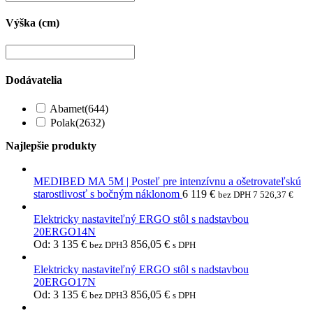
Výška (cm)
Dodávatelia
Abamet
(644)
Polak
(2632)
Najlepšie produkty
MEDIBED MA 5M | Posteľ pre intenzívnu a ošetrovateľskú
starostlivosť s bočným náklonom
6 119
€
bez DPH
7 526,37
€
Elektricky nastaviteľný ERGO stôl s nadstavbou
20ERGO14N
Od:
3 135
€
3 856,05
€
bez DPH
s DPH
Elektricky nastaviteľný ERGO stôl s nadstavbou
20ERGO17N
Od:
3 135
€
3 856,05
€
bez DPH
s DPH