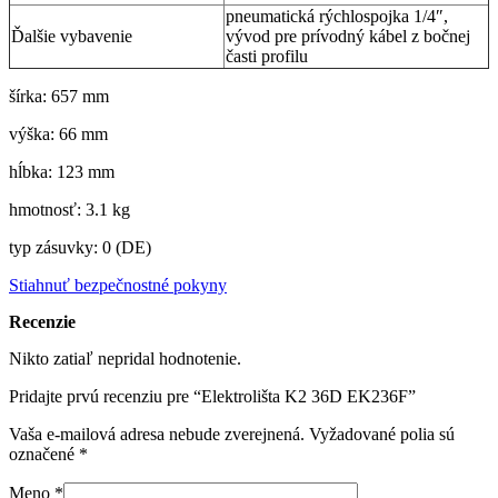
pneumatická rýchlospojka 1/4″,
Ďalšie vybavenie
vývod pre prívodný kábel z bočnej
časti profilu
šírka: 657 mm
výška: 66 mm
hĺbka: 123 mm
hmotnosť: 3.1 kg
typ zásuvky: 0 (DE)
Stiahnuť bezpečnostné pokyny
Recenzie
Nikto zatiaľ nepridal hodnotenie.
Pridajte prvú recenziu pre “Elektrolišta K2 36D EK236F”
Vaša e-mailová adresa nebude zverejnená.
Vyžadované polia sú
označené
*
Meno
*