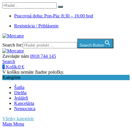
Pracovná doba: Pon-Pia: 8:30 – 16:00 hod
Registrácia / Prihlásenie
Search for:
Search Button
Zavolajte nám
0918 744 145
Search
0
Košík:
0
€
V košíku nemáte žiadne položky.
Kategórie
Šatňa
Dielňa
Jedáleň
Kancelária
Nemocnica
Všetky kategórie
Main Menu