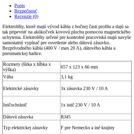
Popis
Bezpečnosť
Recenzie (0)
Elektrolišty, ktoré majú vývod kábla z bočnej časti profilu a dajú sa
tak pripevniť na akúkoľvek kovovú plochu pomocou magnetického
uchytenia. Elektrolišty určené pre kontrolné pracoviská majú navyše
samostatný vypínač pre osvetlenie alebo dátovú zásuvku.
Bezprívodného kábla (400 V / max 20 A), dátového kábla a
pneumatickej hadice.
Rozmery (šírka x hĺbka x
657 x 123 x 66 mm
výška)
Váha
3,1 kg
Elektrické zásuvky
3x zásuvka 230 V / 10 A
Ističochránič
1x istič 230 V / 10 A
Dátová zásuvka
RJ45
Typ elektrickej zásuvky
F pre Nemecko a iné krajiny