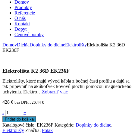
Domov
Produkty
Referencie
O nás
Kontakt
Dopyt
Cenové bomby
Domov
Dielňa
Doplnky do dielne
Elektrolišty
Elektrolišta K2 36D
EK236F
Elektrolišta K2 36D EK236F
Elektrolišty, ktoré majú vývod kábla z bočnej časti profilu a dajú sa
tak pripevniť na akúkoľvek kovovú plochu pomocou magnetického
uchytenia. Elektro…
Zobraziť viac
428
€
bez DPH
526,44
€
-
+
Pridať do košíka
Katalógové číslo:
EK236F
Kategórie:
Doplnky do dielne
,
Elektrolišty
Značka:
Polak