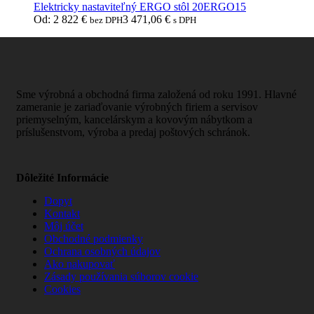
Elektricky nastaviteľný ERGO stôl 20ERGO15
Od:
2 822
€
3 471,06
€
bez DPH
s DPH
Sme výrobná a obchodná firma založená od roku 1991. Hlavné
zameranie je zariaďovanie výrobných firiem a servisov
priemyselným, kancelárskym a kovovým nábytkom a
príslušenstvom, výroba a predaj poštových schránok.
Dôležité Informácie
Dopyt
Kontakt
Môj účet
Obchodné podmienky
Ochrana osobných údajov
Ako nakupovať
Zásady používania súborov cookie
Cookies