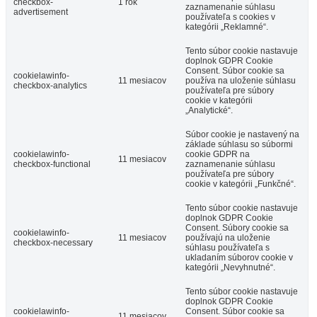
checkbox-
1 rok
zaznamenanie súhlasu
advertisement
používateľa s cookies v
kategórii „Reklamné“.
Tento súbor cookie nastavuje
doplnok GDPR Cookie
Consent. Súbor cookie sa
cookielawinfo-
11 mesiacov
používa na uloženie súhlasu
checkbox-analytics
používateľa pre súbory
cookie v kategórii
„Analytické“.
Súbor cookie je nastavený na
základe súhlasu so súbormi
cookielawinfo-
cookie GDPR na
11 mesiacov
checkbox-functional
zaznamenanie súhlasu
používateľa pre súbory
cookie v kategórii „Funkčné“.
Tento súbor cookie nastavuje
doplnok GDPR Cookie
Consent. Súbory cookie sa
cookielawinfo-
11 mesiacov
používajú na uloženie
checkbox-necessary
súhlasu používateľa s
ukladaním súborov cookie v
kategórii „Nevyhnutné“.
Tento súbor cookie nastavuje
doplnok GDPR Cookie
cookielawinfo-
Consent. Súbor cookie sa
11 mesiacov