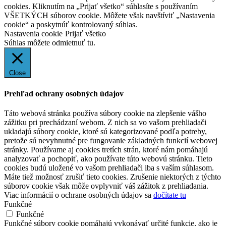
cookies. Kliknutím na „Prijať všetko“ súhlasíte s používaním
VŠETKÝCH súborov cookie. Môžete však navštíviť „Nastavenia
cookie“ a poskytnúť kontrolovaný súhlas.
Nastavenia cookie
Prijať všetko
Súhlas môžete odmietnuť
tu.
Close
Prehľad ochrany osobných údajov
Táto webová stránka používa súbory cookie na zlepšenie vášho
zážitku pri prechádzaní webom. Z nich sa vo vašom prehliadači
ukladajú súbory cookie, ktoré sú kategorizované podľa potreby,
pretože sú nevyhnutné pre fungovanie základných funkcií webovej
stránky. Používame aj cookies tretích strán, ktoré nám pomáhajú
analyzovať a pochopiť, ako používate túto webovú stránku. Tieto
cookies budú uložené vo vašom prehliadači iba s vaším súhlasom.
Máte tiež možnosť zrušiť tieto cookies. Zrušenie niektorých z týchto
súborov cookie však môže ovplyvniť váš zážitok z prehliadania.
Viac informácií o ochrane osobných údajov sa
dočítate tu
Funkčné
Funkčné
Funkčné súbory cookie pomáhajú vykonávať určité funkcie, ako je