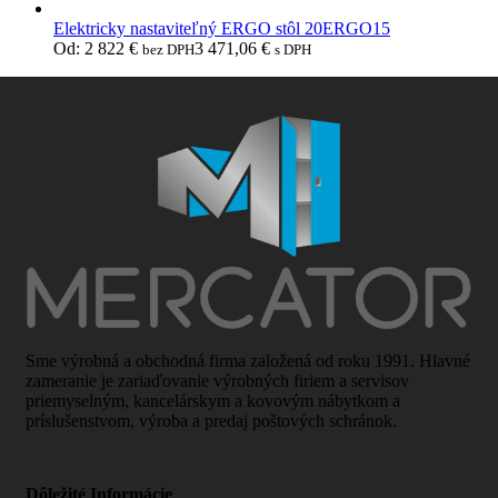
Elektricky nastaviteľný ERGO stôl 20ERGO15
Od:
2 822
€
3 471,06
€
bez DPH
s DPH
Sme výrobná a obchodná firma založená od roku 1991. Hlavné
zameranie je zariaďovanie výrobných firiem a servisov
priemyselným, kancelárskym a kovovým nábytkom a
príslušenstvom, výroba a predaj poštových schránok.
Dôležité Informácie