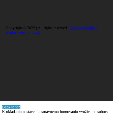
Copyright © 2022 | All rights reserved |
Eshop vytvorili –
tvorba-webstranky.sk
Back to top
K ukladaniu nastavení a správnemu fungovaniu využívame súbory