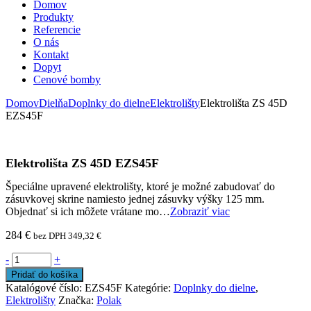
Domov
Produkty
Referencie
O nás
Kontakt
Dopyt
Cenové bomby
Domov
Dielňa
Doplnky do dielne
Elektrolišty
Elektrolišta ZS 45D
EZS45F
Elektrolišta ZS 45D EZS45F
Špeciálne upravené elektrolišty, ktoré je možné zabudovať do
zásuvkovej skrine namiesto jednej zásuvky výšky 125 mm.
Objednať si ich môžete vrátane mo…
Zobraziť viac
284
€
bez DPH
349,32
€
-
+
Pridať do košíka
Katalógové číslo:
EZS45F
Kategórie:
Doplnky do dielne
,
Elektrolišty
Značka:
Polak