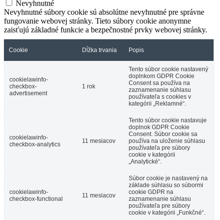
Nevyhnutné
Nevyhnutné súbory cookie sú absolútne nevyhnutné pre správne
fungovanie webovej stránky. Tieto súbory cookie anonymne
zaisťujú základné funkcie a bezpečnostné prvky webovej stránky.
Cookie
Dĺžka trvania
Popis
Tento súbor cookie nastavený
doplnkom GDPR Cookie
cookielawinfo-
Consent sa používa na
checkbox-
1 rok
zaznamenanie súhlasu
advertisement
používateľa s cookies v
kategórii „Reklamné“.
Tento súbor cookie nastavuje
doplnok GDPR Cookie
Consent. Súbor cookie sa
cookielawinfo-
11 mesiacov
používa na uloženie súhlasu
checkbox-analytics
používateľa pre súbory
cookie v kategórii
„Analytické“.
Súbor cookie je nastavený na
základe súhlasu so súbormi
cookielawinfo-
cookie GDPR na
11 mesiacov
checkbox-functional
zaznamenanie súhlasu
používateľa pre súbory
cookie v kategórii „Funkčné“.