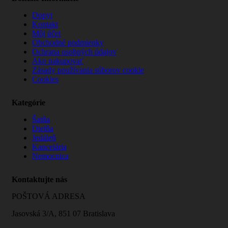
Dopyt
Kontakt
Môj účet
Obchodné podmienky
Ochrana osobných údajov
Ako nakupovať
Zásady používania súborov cookie
Cookies
Kategórie
Šatňa
Dielňa
Jedáleň
Kancelária
Nemocnica
Kontaktujte nás
POŠTOVÁ ADRESA
Jasovská 3/A, 851 07 Bratislava