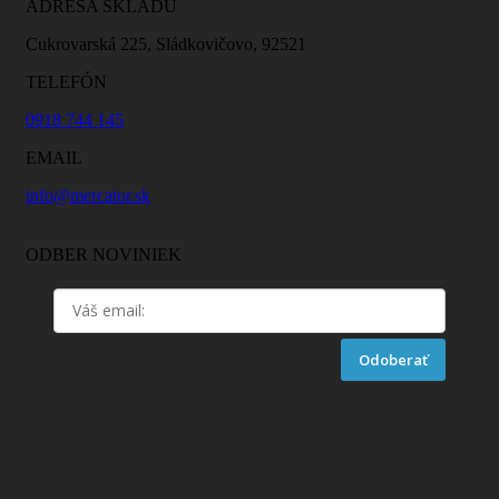
ADRESA SKLADU
Cukrovarská 225, Sládkovičovo, 92521
TELEFÓN
0918 744 145
EMAIL
info@mercator.sk
ODBER NOVINIEK
Odoberať