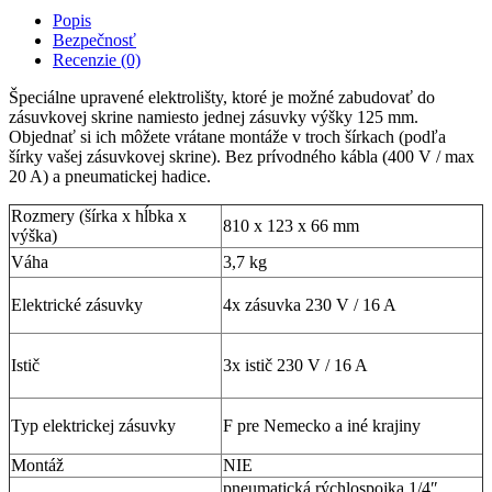
Popis
Bezpečnosť
Recenzie (0)
Špeciálne upravené elektrolišty, ktoré je možné zabudovať do
zásuvkovej skrine namiesto jednej zásuvky výšky 125 mm.
Objednať si ich môžete vrátane montáže v troch šírkach (podľa
šírky vašej zásuvkovej skrine). Bez prívodného kábla (400 V / max
20 A) a pneumatickej hadice.
Rozmery (šírka x hĺbka x
810 x 123 x 66 mm
výška)
Váha
3,7 kg
Elektrické zásuvky
4x zásuvka 230 V / 16 A
Istič
3x istič 230 V / 16 A
Typ elektrickej zásuvky
F pre Nemecko a iné krajiny
Montáž
NIE
pneumatická rýchlospojka 1/4″,