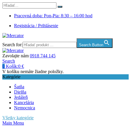
Pracovná doba: Pon-Pia: 8:30 – 16:00 hod
Registrácia / Prihlásenie
Search for:
Search Button
Zavolajte nám
0918 744 145
Search
0
Košík:
0
€
V košíku nemáte žiadne položky.
Kategórie
Šatňa
Dielňa
Jedáleň
Kancelária
Nemocnica
Všetky kategórie
Main Menu