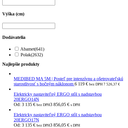
Výška (cm)
Dodávatelia
Abamet
(641)
Polak
(2632)
Najlepšie produkty
MEDIBED MA 5M | Posteľ pre intenzívnu a ošetrovateľskú
starostlivosť s bočným náklonom
6 119
€
bez DPH
7 526,37
€
Elektricky nastaviteľný ERGO stôl s nadstavbou
20ERGO14N
Od:
3 135
€
3 856,05
€
bez DPH
s DPH
Elektricky nastaviteľný ERGO stôl s nadstavbou
20ERGO17N
Od:
3 135
€
3 856,05
€
bez DPH
s DPH