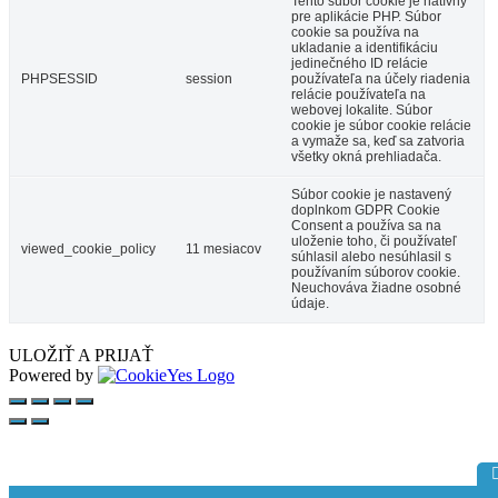
Tento súbor cookie je natívny
pre aplikácie PHP. Súbor
cookie sa používa na
ukladanie a identifikáciu
jedinečného ID relácie
PHPSESSID
session
používateľa na účely riadenia
relácie používateľa na
webovej lokalite. Súbor
cookie je súbor cookie relácie
a vymaže sa, keď sa zatvoria
všetky okná prehliadača.
Súbor cookie je nastavený
doplnkom GDPR Cookie
Consent a používa sa na
uloženie toho, či používateľ
viewed_cookie_policy
11 mesiacov
súhlasil alebo nesúhlasil s
používaním súborov cookie.
Neuchováva žiadne osobné
údaje.
ULOŽIŤ A PRIJAŤ
Powered by