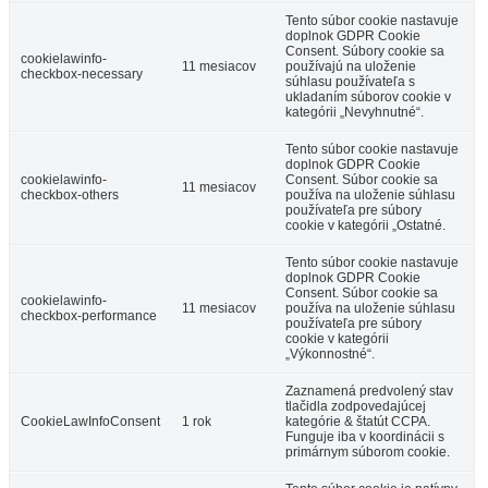
Tento súbor cookie nastavuje
doplnok GDPR Cookie
Consent. Súbory cookie sa
cookielawinfo-
11 mesiacov
používajú na uloženie
checkbox-necessary
súhlasu používateľa s
ukladaním súborov cookie v
kategórii „Nevyhnutné“.
Tento súbor cookie nastavuje
doplnok GDPR Cookie
cookielawinfo-
Consent. Súbor cookie sa
11 mesiacov
checkbox-others
používa na uloženie súhlasu
používateľa pre súbory
cookie v kategórii „Ostatné.
Tento súbor cookie nastavuje
doplnok GDPR Cookie
Consent. Súbor cookie sa
cookielawinfo-
11 mesiacov
používa na uloženie súhlasu
checkbox-performance
používateľa pre súbory
cookie v kategórii
„Výkonnostné“.
Zaznamená predvolený stav
tlačidla zodpovedajúcej
CookieLawInfoConsent
1 rok
kategórie & štatút CCPA.
Funguje iba v koordinácii s
primárnym súborom cookie.