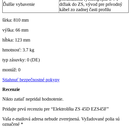
Ďalšie vybavenie
držiak do ZS, vývod pre prívodný
kábel zo zadnej časti profilu
šírka: 810 mm
výška: 66 mm
hĺbka: 123 mm
hmotnosť: 3.7 kg
typ zásuvky: 0 (DE)
montáž: 0
Stiahnuť bezpečnostné pokyny
Recenzie
Nikto zatiaľ nepridal hodnotenie.
Pridajte prvú recenziu pre “Elektrolišta ZS 45D EZS45F”
Vaša e-mailová adresa nebude zverejnená.
Vyžadované polia sú
označené
*