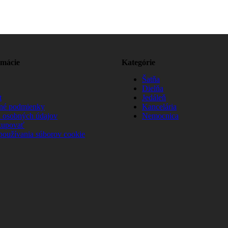
rmácie
Kategórie
Šatňa
Dielňa
t
Jedáleň
né podmienky
Kancelária
 osobných údajov
Nemocnica
kupovať
používania súborov cookie