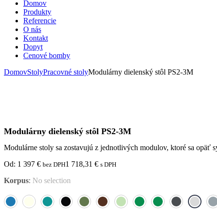
Domov
Produkty
Referencie
O nás
Kontakt
Dopyt
Cenové bomby
Domov
Stoly
Pracovné stoly
Modulárny dielenský stôl PS2-3M
Modulárny dielenský stôl PS2-3M
Modulárne stoly sa zostavujú z jednotlivých modulov, ktoré sa opäť
Od:
1 397
€
1 718,31
€
bez DPH
s DPH
Korpus
:
No selection