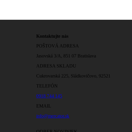
Kontaktujte nás
POŠTOVÁ ADRESA
Jasovská 3/A, 851 07 Bratislava
ADRESA SKLADU
Cukrovarská 225, Sládkovičovo, 92521
TELEFÓN
0918 744 145
EMAIL
info@mercator.sk
ODBER NOVINIEK