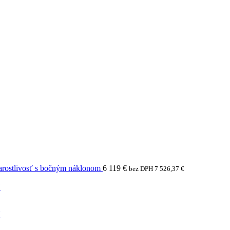
arostlivosť s bočným náklonom
6 119
€
bez DPH
7 526,37
€
N
N