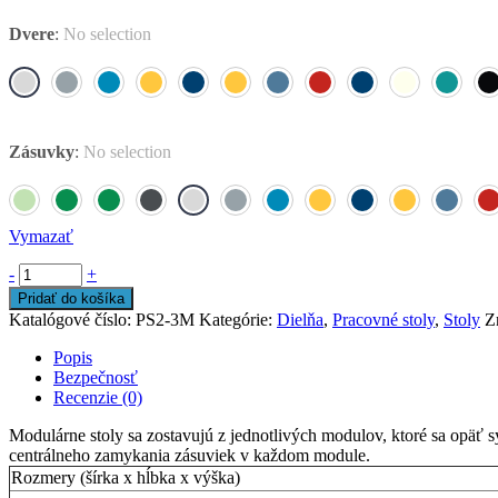
Dvere
:
No selection
Zásuvky
:
No selection
Vymazať
-
+
Pridať do košíka
Katalógové číslo:
PS2-3M
Kategórie:
Dielňa
,
Pracovné stoly
,
Stoly
Z
Popis
Bezpečnosť
Recenzie (0)
Modulárne stoly sa zostavujú z jednotlivých modulov, ktoré sa opä
centrálneho zamykania zásuviek v každom module.
Rozmery (šírka x hĺbka x výška)