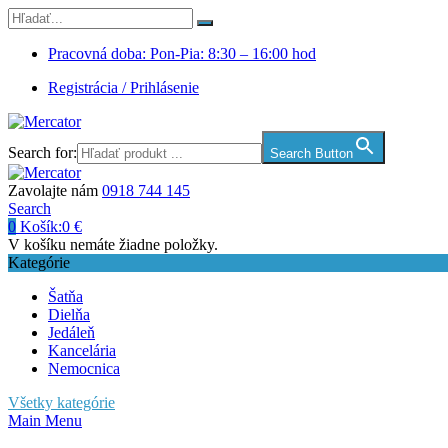
Pracovná doba: Pon-Pia: 8:30 – 16:00 hod
Registrácia / Prihlásenie
Search for:
Search Button
Zavolajte nám
0918 744 145
Search
0
Košík:
0
€
V košíku nemáte žiadne položky.
Kategórie
Šatňa
Dielňa
Jedáleň
Kancelária
Nemocnica
Všetky kategórie
Main Menu