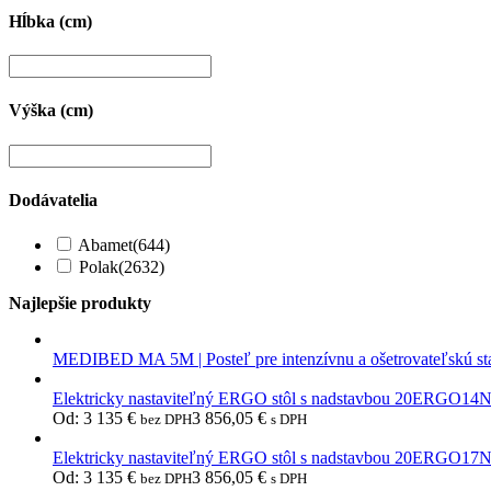
Hĺbka (cm)
Výška (cm)
Dodávatelia
Abamet
(644)
Polak
(2632)
Najlepšie produkty
MEDIBED MA 5M | Posteľ pre intenzívnu a ošetrovateľskú st
Elektricky nastaviteľný ERGO stôl s nadstavbou 20ERGO14
Od:
3 135
€
3 856,05
€
bez DPH
s DPH
Elektricky nastaviteľný ERGO stôl s nadstavbou 20ERGO17
Od:
3 135
€
3 856,05
€
bez DPH
s DPH