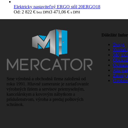
Elektricky nastaviteľný ERGO stôl 20ERGO18
Od:
2 822
€
3 471,06
€
bez DPH
s DPH
Dôležité Info
Dopyt
Kontakt
Môj úče
Obchod
Ochrana
Ako na
Zásady 
Sme výrobná a obchodná firma založená od
Cookies
roku 1991. Hlavné zameranie je zariaďovanie
výrobných firiem a servisov priemyselným,
kancelárskym a kovovým nábytkom a
príslušenstvom, výroba a predaj poštových
schránok.