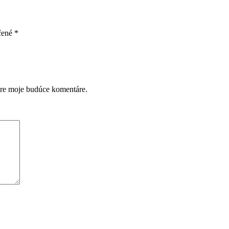
čené
*
pre moje budúce komentáre.