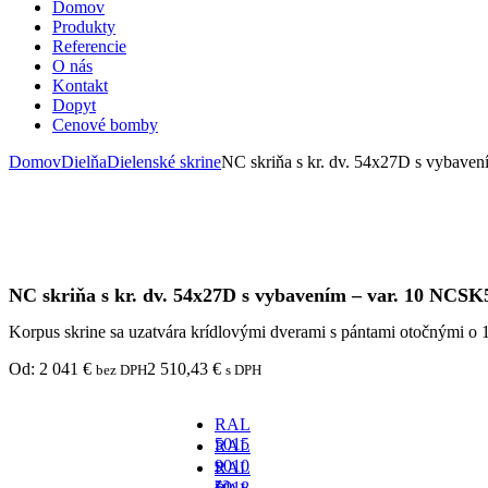
Domov
Produkty
Referencie
O nás
Kontakt
Dopyt
Cenové bomby
Domov
Dielňa
Dielenské skrine
NC skriňa s kr. dv. 54x27D s vybave
NC skriňa s kr. dv. 54x27D s vybavením – var. 10 NCSK
Korpus skrine sa uzatvára krídlovými dverami s pántami otočnými 
Od:
2 041
€
2 510,43
€
bez DPH
s DPH
RAL
5015
RAL
-
9010
RAL
za
-
5018