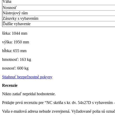
Váha
Nosnosť
Nástrojový rám
Zásuvky s vybavením
Ďalšie vybavenie
šírka: 1044 mm
výška: 1950 mm
hĺbka: 655 mm
hmotnosť: 163 kg
nosnosť: 600 kg
Stiahnuť bezpečnostné pokyny
Recenzie
Nikto zatiaľ nepridal hodnotenie.
Pridajte prvú recenziu pre “NC skriňa s kr. dv. 54x27D s vybavení
Vaša e-mailová adresa nebude zverejnená.
Vyžadované polia sú ozna