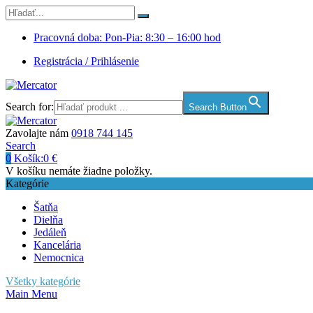
Pracovná doba: Pon-Pia: 8:30 – 16:00 hod
Registrácia / Prihlásenie
Search for:
Search Button
Zavolajte nám
0918 744 145
Search
0
Košík:
0
€
V košíku nemáte žiadne položky.
Kategórie
Šatňa
Dielňa
Jedáleň
Kancelária
Nemocnica
Všetky kategórie
Main Menu