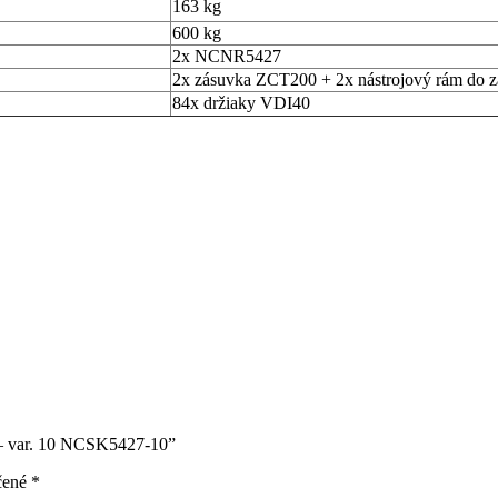
163 kg
600 kg
2x NCNR5427
2x zásuvka ZCT200 + 2x nástrojový rám d
84x držiaky VDI40
m – var. 10 NCSK5427-10”
čené
*