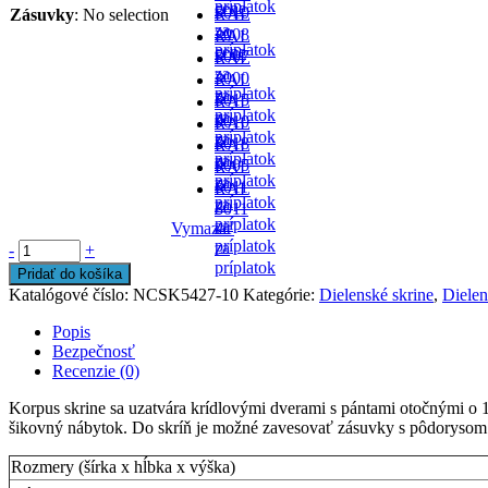
príplatok
cene
-
5010
Zásuvky
:
No selection
RAL
za
- v
2008
RAL
príplatok
cene
-
5007
RAL
za
-
3000
RAL
príplatok
za
-
5015
RAL
príplatok
za
-
9010
RAL
príplatok
za
-
5018
RAL
príplatok
za
-
9005
RAL
príplatok
za
-
6011
RAL
príplatok
za
-
8011
príplatok
za
Vymazať
-
príplatok
za
-
+
príplatok
Pridať do košíka
Katalógové číslo:
NCSK5427-10
Kategórie:
Dielenské skrine
,
Dielen
Popis
Bezpečnosť
Recenzie (0)
Korpus skrine sa uzatvára krídlovými dverami s pántami otočnými o 
šikovný nábytok. Do skríň je možné zavesovať zásuvky s pôdoryso
Rozmery (šírka x hĺbka x výška)