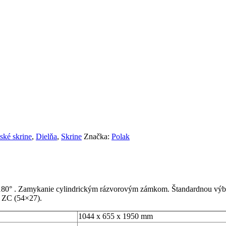
ské skrine
,
Dielňa
,
Skrine
Značka:
Polak
180° . Zamykanie cylindrickým rázvorovým zámkom. Štandardnou výbavo
m ZC (54×27).
1044 x 655 x 1950 mm