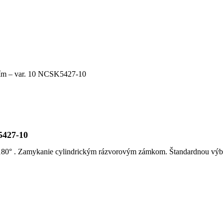
ním – var. 10 NCSK5427-10
5427-10
o 180° . Zamykanie cylindrickým rázvorovým zámkom. Štandardnou vý