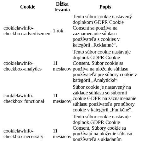
Dĺžka
Cookie
Popis
trvania
Tento súbor cookie nastavený
doplnkom GDPR Cookie
cookielawinfo-
Consent sa používa na
1 rok
checkbox-advertisement
zaznamenanie súhlasu
používateľa s cookies v
kategórii „Reklamné“.
Tento súbor cookie nastavuje
doplnok GDPR Cookie
cookielawinfo-
11
Consent. Súbor cookie sa
checkbox-analytics
mesiacov
používa na uloženie súhlasu
používateľa pre súbory cookie v
kategórii „Analytické“.
Súbor cookie je nastavený na
základe súhlasu so súbormi
cookielawinfo-
11
cookie GDPR na zaznamenanie
checkbox-functional
mesiacov
súhlasu používateľa pre súbory
cookie v kategórii „Funkčné“.
Tento súbor cookie nastavuje
doplnok GDPR Cookie
Consent. Súbory cookie sa
cookielawinfo-
11
používajú na uloženie súhlasu
checkbox-necessary
mesiacov
používateľa s ukladaním