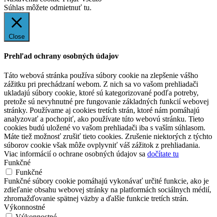
Súhlas môžete odmietnuť
tu.
Close
Prehľad ochrany osobných údajov
Táto webová stránka používa súbory cookie na zlepšenie vášho
zážitku pri prechádzaní webom. Z nich sa vo vašom prehliadači
ukladajú súbory cookie, ktoré sú kategorizované podľa potreby,
pretože sú nevyhnutné pre fungovanie základných funkcií webovej
stránky. Používame aj cookies tretích strán, ktoré nám pomáhajú
analyzovať a pochopiť, ako používate túto webovú stránku. Tieto
cookies budú uložené vo vašom prehliadači iba s vaším súhlasom.
Máte tiež možnosť zrušiť tieto cookies. Zrušenie niektorých z týchto
súborov cookie však môže ovplyvniť váš zážitok z prehliadania.
Viac informácií o ochrane osobných údajov sa
dočítate tu
Funkčné
Funkčné
Funkčné súbory cookie pomáhajú vykonávať určité funkcie, ako je
zdieľanie obsahu webovej stránky na platformách sociálnych médií,
zhromažďovanie spätnej väzby a ďalšie funkcie tretích strán.
Výkonnostné
Výkonnostné