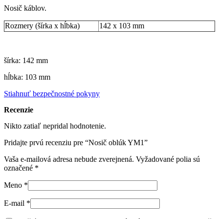
Nosič káblov.
Rozmery (šírka x hĺbka)
142 x 103 mm
šírka: 142 mm
hĺbka: 103 mm
Stiahnuť bezpečnostné pokyny
Recenzie
Nikto zatiaľ nepridal hodnotenie.
Pridajte prvú recenziu pre “Nosič oblúk YM1”
Vaša e-mailová adresa nebude zverejnená.
Vyžadované polia sú
označené
*
Meno
*
E-mail
*