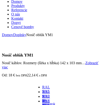
Domov
Produkty
Referencie
O nás
Kontakt
Dopyt
Cenové bomby
Domov
Doplnky
Nosič oblúk YM1
Nosič oblúk YM1
Nosič káblov. Rozmery (šírka x hĺbka) 142 x 103 mm…
Zobraziť
viac
Od:
18
€
22,14
€
bez DPH
s DPH
RAL
5015
RAL
-
9010
RAL
za
-
5018
RAL
príplatok
za
-