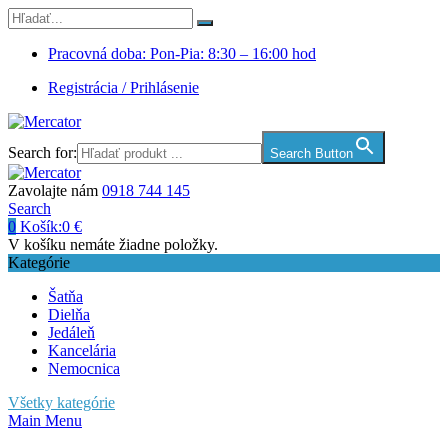
Pracovná doba: Pon-Pia: 8:30 – 16:00 hod
Registrácia / Prihlásenie
Search for:
Search Button
Zavolajte nám
0918 744 145
Search
0
Košík:
0
€
V košíku nemáte žiadne položky.
Kategórie
Šatňa
Dielňa
Jedáleň
Kancelária
Nemocnica
Všetky kategórie
Main Menu