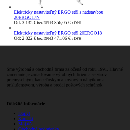
Elektricky nastaviteľný ERGO stôl s nadstavbou
20ERGO17N
Od:
3 135
€
3 856,05
€
bez DPH
s DPH
Elektricky nastaviteľný ERGO stôl 20ERGO18
Od:
2 822
€
3 471,06
€
bez DPH
s DPH
Sme výrobná a obchodná firma založená od roku 1991. Hlavné
zameranie je zariaďovanie výrobných firiem a servisov
priemyselným, kancelárskym a kovovým nábytkom a
príslušenstvom, výroba a predaj poštových schránok.
Dôležité Informácie
Dopyt
Kontakt
Môj účet
Obchodné podmienky