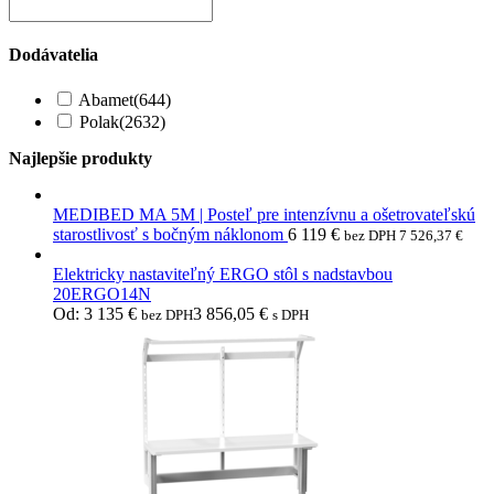
Dodávatelia
Abamet
(644)
Polak
(2632)
Najlepšie produkty
MEDIBED MA 5M | Posteľ pre intenzívnu a ošetrovateľskú
starostlivosť s bočným náklonom
6 119
€
bez DPH
7 526,37
€
Elektricky nastaviteľný ERGO stôl s nadstavbou
20ERGO14N
Od:
3 135
€
3 856,05
€
bez DPH
s DPH