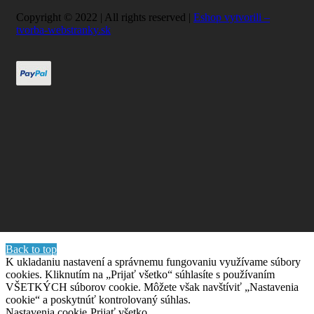
Copyright © 2022 | All rights reserved |
Eshop vytvorili –
tvorba-webstranky.sk
Back to top
K ukladaniu nastavení a správnemu fungovaniu využívame súbory
cookies. Kliknutím na „Prijať všetko“ súhlasíte s používaním
VŠETKÝCH súborov cookie. Môžete však navštíviť „Nastavenia
cookie“ a poskytnúť kontrolovaný súhlas.
Nastavenia cookie
Prijať všetko