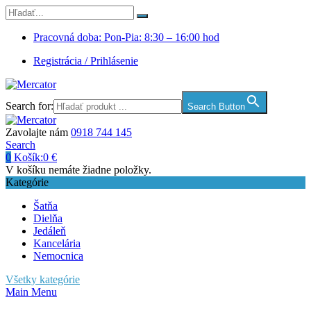
Pracovná doba: Pon-Pia: 8:30 – 16:00 hod
Registrácia / Prihlásenie
Search for:
Search Button
Zavolajte nám
0918 744 145
Search
0
Košík:
0
€
V košíku nemáte žiadne položky.
Kategórie
Šatňa
Dielňa
Jedáleň
Kancelária
Nemocnica
Všetky kategórie
Main Menu