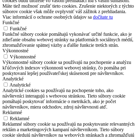
cookies budú uložené vo vašom prehliadači iba s vaším súhlasom.
Máte tiež možnosť zrušiť tieto cookies. Zrušenie niektorých z týchto
súborov cookie však môže ovplyvniť váš zážitok z prehliadania.
Viac informácií o ochrane osobných údajov sa
dočítate tu
Funkčné
Funkčné
Funkčné súbory cookie pomáhajú vykonávať určité funkcie, ako je
zdieľanie obsahu webovej stránky na platformách sociálnych médií,
zhromažďovanie spätnej väzby a ďalšie funkcie tretích strán.
Výkonnostné
Výkonnostné
Výkonnostné súbory cookie sa používajú na pochopenie a analýzu
kľúčových indexov výkonnosti webovej stránky, čo pomáha pri
poskytovaní lepšej používateľskej skúsenosti pre návštevníkov.
Analytické
Analytické
Analytické cookies sa používajú na pochopenie toho, ako
návštevníci interagujú s webovou stránkou. Tieto súbory cookie
pomáhajú poskytovať informácie o metrikách, ako je počet
návštevníkov, miera odchodov, zdroj návštevnosti atď.
Reklamné
Reklamné
Reklamné súbory cookie sa používajú na poskytovanie relevantných
reklám a marketingových kampaní návštevníkom. Tieto súbory
cookie sledujú návštevníkov na webových stránkach a zhromažďujú