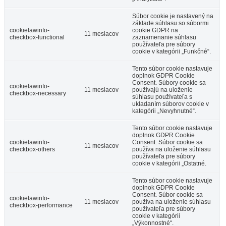
Súbor cookie je nastavený na
základe súhlasu so súbormi
cookielawinfo-
cookie GDPR na
11 mesiacov
checkbox-functional
zaznamenanie súhlasu
používateľa pre súbory
cookie v kategórii „Funkčné“.
Tento súbor cookie nastavuje
doplnok GDPR Cookie
Consent. Súbory cookie sa
cookielawinfo-
11 mesiacov
používajú na uloženie
checkbox-necessary
súhlasu používateľa s
ukladaním súborov cookie v
kategórii „Nevyhnutné“.
Tento súbor cookie nastavuje
doplnok GDPR Cookie
cookielawinfo-
Consent. Súbor cookie sa
11 mesiacov
checkbox-others
používa na uloženie súhlasu
používateľa pre súbory
cookie v kategórii „Ostatné.
Tento súbor cookie nastavuje
doplnok GDPR Cookie
Consent. Súbor cookie sa
cookielawinfo-
11 mesiacov
používa na uloženie súhlasu
checkbox-performance
používateľa pre súbory
cookie v kategórii
„Výkonnostné“.