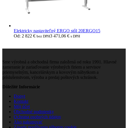
Elektricky nastaviteľný ERGO stôl 20ERGO15
Od:
2 822
€
3 471,06
€
bez DPH
s DPH
Sme výrobná a obchodná firma založená od roku 1991. Hlavné
zameranie je zariaďovanie výrobných firiem a servisov
priemyselným, kancelárskym a kovovým nábytkom a
príslušenstvom, výroba a predaj poštových schránok.
Dôležité Informácie
Dopyt
Kontakt
Môj účet
Obchodné podmienky
Ochrana osobných údajov
Ako nakupovať
Zásady používania súborov cookie