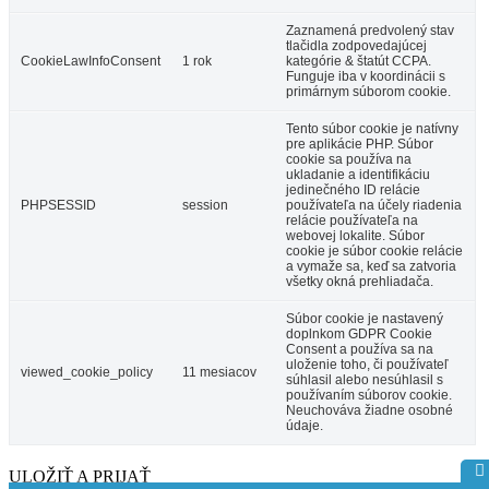
Zaznamená predvolený stav
tlačidla zodpovedajúcej
CookieLawInfoConsent
1 rok
kategórie & štatút CCPA.
Funguje iba v koordinácii s
primárnym súborom cookie.
Tento súbor cookie je natívny
pre aplikácie PHP. Súbor
cookie sa používa na
ukladanie a identifikáciu
jedinečného ID relácie
PHPSESSID
session
používateľa na účely riadenia
relácie používateľa na
webovej lokalite. Súbor
cookie je súbor cookie relácie
a vymaže sa, keď sa zatvoria
všetky okná prehliadača.
Súbor cookie je nastavený
doplnkom GDPR Cookie
Consent a používa sa na
uloženie toho, či používateľ
viewed_cookie_policy
11 mesiacov
súhlasil alebo nesúhlasil s
používaním súborov cookie.
Neuchováva žiadne osobné
údaje.
ULOŽIŤ A PRIJAŤ