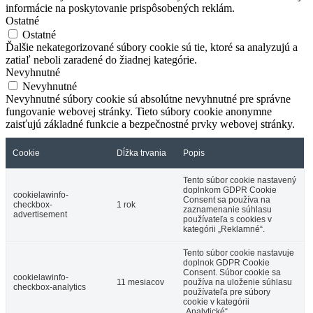
informácie na poskytovanie prispôsobených reklám.
Ostatné
Ostatné
Ďalšie nekategorizované súbory cookie sú tie, ktoré sa analyzujú a
zatiaľ neboli zaradené do žiadnej kategórie.
Nevyhnutné
Nevyhnutné
Nevyhnutné súbory cookie sú absolútne nevyhnutné pre správne
fungovanie webovej stránky. Tieto súbory cookie anonymne
zaisťujú základné funkcie a bezpečnostné prvky webovej stránky.
Cookie
Dĺžka trvania
Popis
Tento súbor cookie nastavený
doplnkom GDPR Cookie
cookielawinfo-
Consent sa používa na
checkbox-
1 rok
zaznamenanie súhlasu
advertisement
používateľa s cookies v
kategórii „Reklamné“.
Tento súbor cookie nastavuje
doplnok GDPR Cookie
Consent. Súbor cookie sa
cookielawinfo-
11 mesiacov
používa na uloženie súhlasu
checkbox-analytics
používateľa pre súbory
cookie v kategórii
„Analytické“.