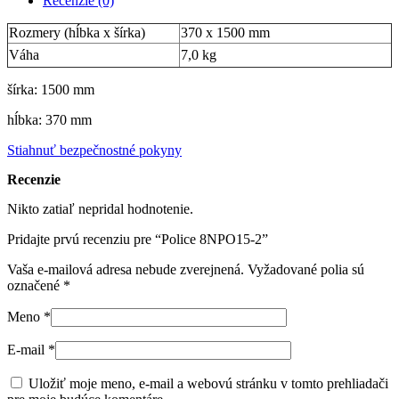
Recenzie (0)
Rozmery (hĺbka x šírka)
370 x 1500 mm
Váha
7,0 kg
šírka: 1500 mm
hĺbka: 370 mm
Stiahnuť bezpečnostné pokyny
Recenzie
Nikto zatiaľ nepridal hodnotenie.
Pridajte prvú recenziu pre “Police 8NPO15-2”
Vaša e-mailová adresa nebude zverejnená.
Vyžadované polia sú
označené
*
Meno
*
E-mail
*
Uložiť moje meno, e-mail a webovú stránku v tomto prehliadači