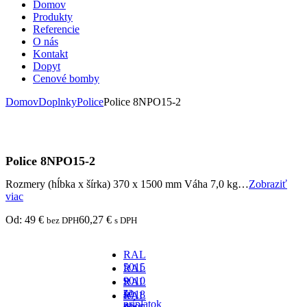
Domov
Produkty
Referencie
O nás
Kontakt
Dopyt
Cenové bomby
Domov
Doplnky
Police
Police 8NPO15-2
Police 8NPO15-2
Rozmery (hĺbka x šírka) 370 x 1500 mm Váha 7,0 kg…
Zobraziť
viac
Od:
49
€
60,27
€
bez DPH
s DPH
RAL
5015
RAL
-
9010
RAL
za
-
5018
RAL
príplatok
za
-