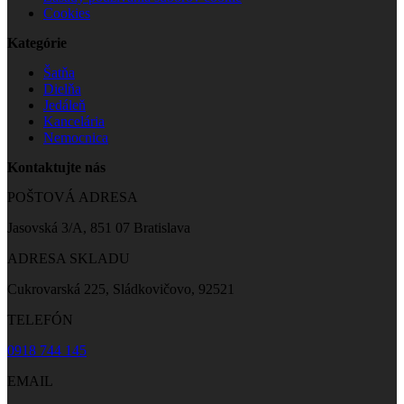
Cookies
Kategórie
Šatňa
Dielňa
Jedáleň
Kancelária
Nemocnica
Kontaktujte nás
POŠTOVÁ ADRESA
Jasovská 3/A, 851 07 Bratislava
ADRESA SKLADU
Cukrovarská 225, Sládkovičovo, 92521
TELEFÓN
0918 744 145
EMAIL