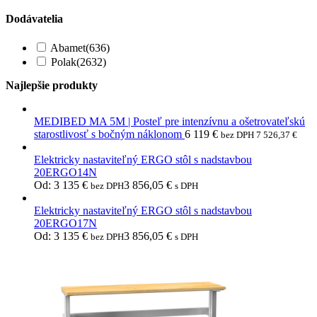
Dodávatelia
Abamet
(636)
Polak
(2632)
Najlepšie produkty
MEDIBED MA 5M | Posteľ pre intenzívnu a ošetrovateľskú
starostlivosť s bočným náklonom
6 119
€
bez DPH
7 526,37
€
Elektricky nastaviteľný ERGO stôl s nadstavbou
20ERGO14N
Od:
3 135
€
3 856,05
€
bez DPH
s DPH
Elektricky nastaviteľný ERGO stôl s nadstavbou
20ERGO17N
Od:
3 135
€
3 856,05
€
bez DPH
s DPH