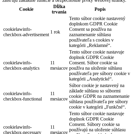
zaisťujú základné funkcie a bezpečnostné prvky webovej stránky.
Dĺžka
Cookie
Popis
trvania
Tento súbor cookie nastavený
doplnkom GDPR Cookie
cookielawinfo-
Consent sa používa na
1 rok
checkbox-advertisement
zaznamenanie súhlasu
používateľa s cookies v
kategórii „Reklamné“.
Tento súbor cookie nastavuje
doplnok GDPR Cookie
cookielawinfo-
11
Consent. Súbor cookie sa
checkbox-analytics
mesiacov
používa na uloženie súhlasu
používateľa pre súbory cookie v
kategórii „Analytické“.
Súbor cookie je nastavený na
základe súhlasu so súbormi
cookielawinfo-
11
cookie GDPR na zaznamenanie
checkbox-functional
mesiacov
súhlasu používateľa pre súbory
cookie v kategórii „Funkčné“.
Tento súbor cookie nastavuje
doplnok GDPR Cookie
Consent. Súbory cookie sa
cookielawinfo-
11
používajú na uloženie súhlasu
checkbox-necessary
mesiacov