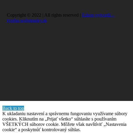
Copyright © 2022 | All rights reserved |
Eshop vytvorili –
tvorba-webstranky.sk
Back to top
K ukladaniu nastavení a správnemu fungovaniu využívame súbory
cookies. Kliknutím na „Prijať všetko“ súhlasíte s používaním
VŠETKÝCH súborov cookie. Môžete však navštíviť „Nastavenia
cookie“ a poskytnúť kontrolovaný súhlas.