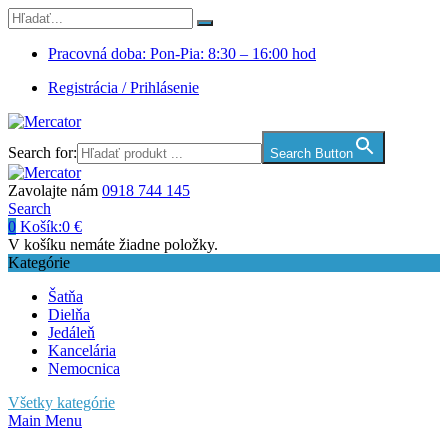
Pracovná doba: Pon-Pia: 8:30 – 16:00 hod
Registrácia / Prihlásenie
Search for:
Search Button
Zavolajte nám
0918 744 145
Search
0
Košík:
0
€
V košíku nemáte žiadne položky.
Kategórie
Šatňa
Dielňa
Jedáleň
Kancelária
Nemocnica
Všetky kategórie
Main Menu