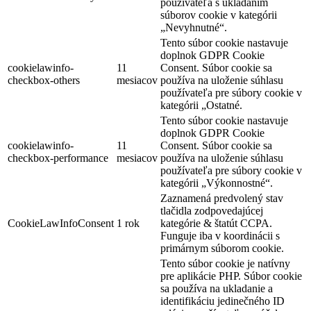
používateľa s ukladaním
súborov cookie v kategórii
„Nevyhnutné“.
Tento súbor cookie nastavuje
doplnok GDPR Cookie
cookielawinfo-
11
Consent. Súbor cookie sa
checkbox-others
mesiacov
používa na uloženie súhlasu
používateľa pre súbory cookie v
kategórii „Ostatné.
Tento súbor cookie nastavuje
doplnok GDPR Cookie
cookielawinfo-
11
Consent. Súbor cookie sa
checkbox-performance
mesiacov
používa na uloženie súhlasu
používateľa pre súbory cookie v
kategórii „Výkonnostné“.
Zaznamená predvolený stav
tlačidla zodpovedajúcej
CookieLawInfoConsent
1 rok
kategórie & štatút CCPA.
Funguje iba v koordinácii s
primárnym súborom cookie.
Tento súbor cookie je natívny
pre aplikácie PHP. Súbor cookie
sa používa na ukladanie a
identifikáciu jedinečného ID