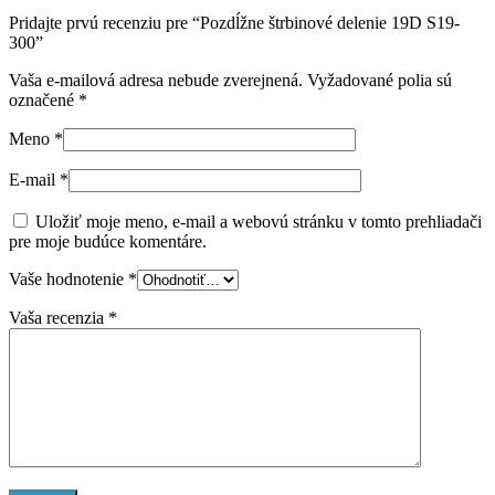
Pridajte prvú recenziu pre “Pozdĺžne štrbinové delenie 19D S19-
300”
Vaša e-mailová adresa nebude zverejnená.
Vyžadované polia sú
označené
*
Meno
*
E-mail
*
Uložiť moje meno, e-mail a webovú stránku v tomto prehliadači
pre moje budúce komentáre.
Vaše hodnotenie
*
Vaša recenzia
*