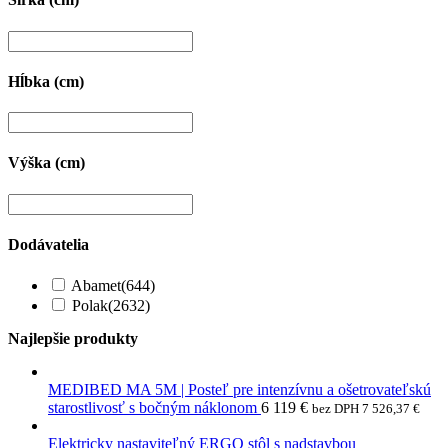
Hĺbka (cm)
Výška (cm)
Dodávatelia
Abamet
(644)
Polak
(2632)
Najlepšie produkty
MEDIBED MA 5M | Posteľ pre intenzívnu a ošetrovateľskú
starostlivosť s bočným náklonom
6 119
€
bez DPH
7 526,37
€
Elektricky nastaviteľný ERGO stôl s nadstavbou