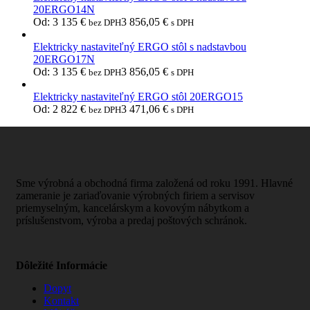
20ERGO14N
Od:
3 135
€
3 856,05
€
bez DPH
s DPH
Elektricky nastaviteľný ERGO stôl s nadstavbou
20ERGO17N
Od:
3 135
€
3 856,05
€
bez DPH
s DPH
Elektricky nastaviteľný ERGO stôl 20ERGO15
Od:
2 822
€
3 471,06
€
bez DPH
s DPH
Sme výrobná a obchodná firma založená od roku 1991. Hlavné
zameranie je zariaďovanie výrobných firiem a servisov
priemyselným, kancelárskym a kovovým nábytkom a
príslušenstvom, výroba a predaj poštových schránok.
Dôležité Informácie
Dopyt
Kontakt