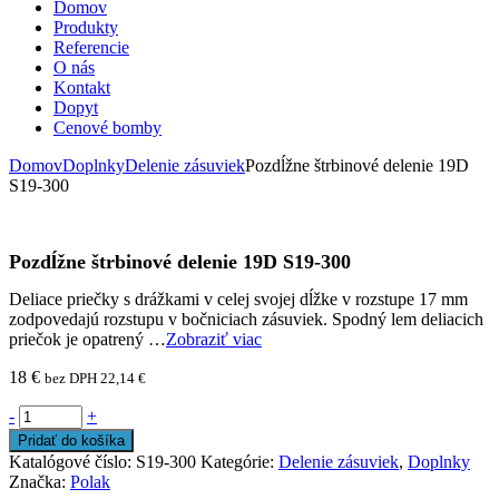
Domov
Produkty
Referencie
O nás
Kontakt
Dopyt
Cenové bomby
Domov
Doplnky
Delenie zásuviek
Pozdĺžne štrbinové delenie 19D
S19-300
Pozdĺžne štrbinové delenie 19D S19-300
Deliace priečky s drážkami v celej svojej dĺžke v rozstupe 17 mm
zodpovedajú rozstupu v bočniciach zásuviek. Spodný lem deliacich
priečok je opatrený …
Zobraziť viac
18
€
bez DPH
22,14
€
-
+
Pridať do košíka
Katalógové číslo:
S19-300
Kategórie:
Delenie zásuviek
,
Doplnky
Značka:
Polak