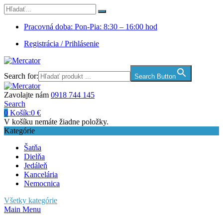
Pracovná doba: Pon-Pia: 8:30 – 16:00 hod
Registrácia / Prihlásenie
Search for:
Search Button
Zavolajte nám
0918 744 145
Search
0
Košík:
0
€
V košíku nemáte žiadne položky.
Kategórie
Šatňa
Dielňa
Jedáleň
Kancelária
Nemocnica
Všetky kategórie
Main Menu