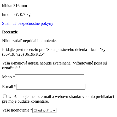
hĺbka: 316 mm
hmotnosť: 0.7 kg
Stiahnuť bezpečnostné pokyny
Recenzie
Nikto zatiaľ nepridal hodnotenie.
Pridajte prvú recenziu pre “Sada plastového delenia – krabičky
(36×19, v25) 3619PK25”
Vaša e-mailová adresa nebude zverejnená.
Vyžadované polia sú
označené
*
Meno
*
E-mail
*
Uložiť moje meno, e-mail a webovú stránku v tomto prehliadači
pre moje budúce komentáre.
Vaše hodnotenie
*