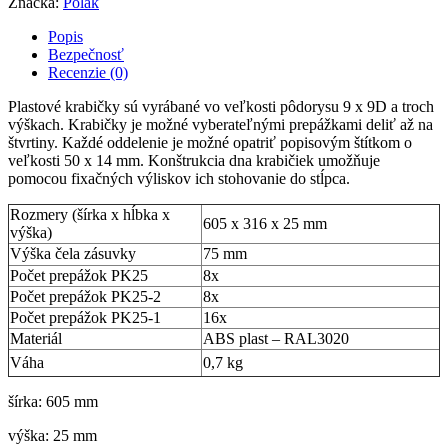
Značka:
Polak
Popis
Bezpečnosť
Recenzie (0)
Plastové krabičky sú vyrábané vo veľkosti pôdorysu 9 x 9D a troch
výškach. Krabičky je možné vyberateľnými prepážkami deliť až na
štvrtiny. Každé oddelenie je možné opatriť popisovým štítkom o
veľkosti 50 x 14 mm. Konštrukcia dna krabičiek umožňuje
pomocou fixačných výliskov ich stohovanie do stĺpca.
Rozmery (šírka x hĺbka x
605 x 316 x 25 mm
výška)
Výška čela zásuvky
75 mm
Počet prepážok PK25
8x
Počet prepážok PK25-2
8x
Počet prepážok PK25-1
16x
Materiál
ABS plast – RAL3020
Váha
0,7 kg
šírka: 605 mm
výška: 25 mm