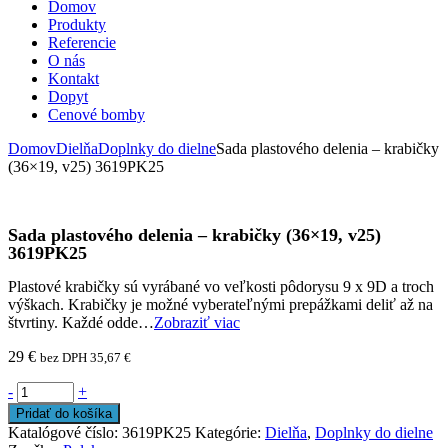
Domov
Produkty
Referencie
O nás
Kontakt
Dopyt
Cenové bomby
Domov
Dielňa
Doplnky do dielne
Sada plastového delenia – krabičky
(36×19, v25) 3619PK25
Sada plastového delenia – krabičky (36×19, v25)
3619PK25
Plastové krabičky sú vyrábané vo veľkosti pôdorysu 9 x 9D a troch
výškach. Krabičky je možné vyberateľnými prepážkami deliť až na
štvrtiny. Každé odde…
Zobraziť viac
29
€
bez DPH
35,67
€
-
+
Pridať do košíka
Katalógové číslo:
3619PK25
Kategórie:
Dielňa
,
Doplnky do dielne