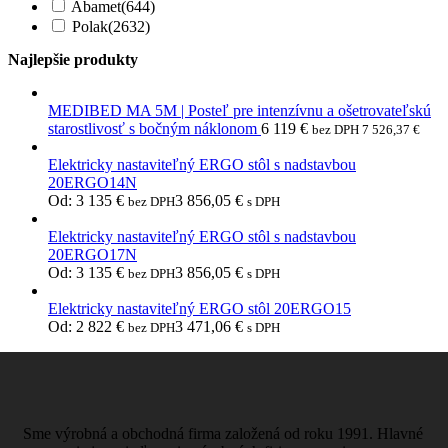
Abamet
(644)
Polak
(2632)
Najlepšie produkty
MEDIBED MA 5M | Posteľ pre intenzívnu a ošetrovateľskú
starostlivosť s bočným náklonom
6 119
€
bez DPH
7 526,37
€
Elektricky nastaviteľný ERGO stôl s nadstavbou
20ERGO14N
Od:
3 135
€
3 856,05
€
bez DPH
s DPH
Elektricky nastaviteľný ERGO stôl s nadstavbou
20ERGO17N
Od:
3 135
€
3 856,05
€
bez DPH
s DPH
Elektricky nastaviteľný ERGO stôl 20ERGO15
Od:
2 822
€
3 471,06
€
bez DPH
s DPH
Sme výrobná a obchodná firma založená od roku 1991. Hlavné