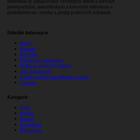
zameranie je zariaďovanie výrobných firiem a servisov
priemyselným, kancelárskym a kovovým nábytkom a
príslušenstvom, výroba a predaj poštových schránok.
Dôležité Informácie
Dopyt
Kontakt
Môj účet
Obchodné podmienky
Ochrana osobných údajov
Ako nakupovať
Zásady používania súborov cookie
Cookies
Kategórie
Šatňa
Dielňa
Jedáleň
Kancelária
Nemocnica