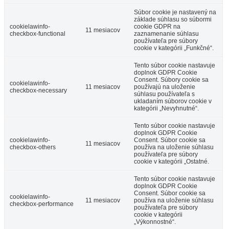
Súbor cookie je nastavený na
základe súhlasu so súbormi
cookielawinfo-
cookie GDPR na
11 mesiacov
checkbox-functional
zaznamenanie súhlasu
používateľa pre súbory
cookie v kategórii „Funkčné“.
Tento súbor cookie nastavuje
doplnok GDPR Cookie
Consent. Súbory cookie sa
cookielawinfo-
11 mesiacov
používajú na uloženie
checkbox-necessary
súhlasu používateľa s
ukladaním súborov cookie v
kategórii „Nevyhnutné“.
Tento súbor cookie nastavuje
doplnok GDPR Cookie
cookielawinfo-
Consent. Súbor cookie sa
11 mesiacov
checkbox-others
používa na uloženie súhlasu
používateľa pre súbory
cookie v kategórii „Ostatné.
Tento súbor cookie nastavuje
doplnok GDPR Cookie
Consent. Súbor cookie sa
cookielawinfo-
11 mesiacov
používa na uloženie súhlasu
checkbox-performance
používateľa pre súbory
cookie v kategórii
„Výkonnostné“.