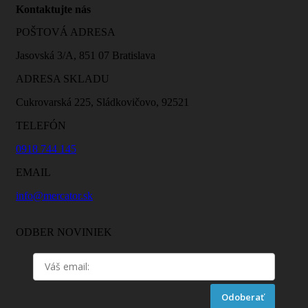
Kontaktujte nás
POŠTOVÁ ADRESA
Jasovská 3/A, 851 07 Bratislava
ADRESA SKLADU
Cukrovarská 225, Sládkovičovo, 92521
TELEFÓN
0918 744 145
EMAIL
info@mercator.sk
ODBER NOVINIEK
Odoberať