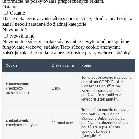
informácie na poskytovanie prispôsobených reklám.
Ostatné
Ostatné
Ďalšie nekategorizované súbory cookie sú tie, ktoré sa analyzujú a
zatiaľ neboli zaradené do žiadnej kategórie.
Nevyhnutné
Nevyhnutné
Nevyhnutné súbory cookie sú absolútne nevyhnutné pre správne
fungovanie webovej stránky. Tieto súbory cookie anonymne
zaisťujú základné funkcie a bezpečnostné prvky webovej stránky.
Cookie
Dĺžka trvania
Popis
Tento súbor cookie nastavený
doplnkom GDPR Cookie
cookielawinfo-
Consent sa používa na
checkbox-
1 rok
zaznamenanie súhlasu
advertisement
používateľa s cookies v
kategórii „Reklamné“.
Tento súbor cookie nastavuje
doplnok GDPR Cookie
Consent. Súbor cookie sa
cookielawinfo-
11 mesiacov
používa na uloženie súhlasu
checkbox-analytics
používateľa pre súbory
cookie v kategórii
„Analytické“.