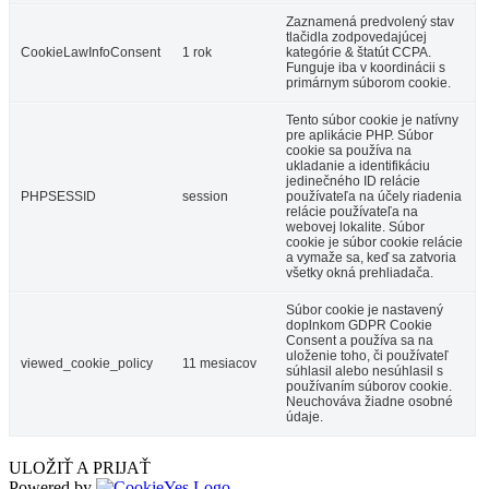
Zaznamená predvolený stav
tlačidla zodpovedajúcej
CookieLawInfoConsent
1 rok
kategórie & štatút CCPA.
Funguje iba v koordinácii s
primárnym súborom cookie.
Tento súbor cookie je natívny
pre aplikácie PHP. Súbor
cookie sa používa na
ukladanie a identifikáciu
jedinečného ID relácie
PHPSESSID
session
používateľa na účely riadenia
relácie používateľa na
webovej lokalite. Súbor
cookie je súbor cookie relácie
a vymaže sa, keď sa zatvoria
všetky okná prehliadača.
Súbor cookie je nastavený
doplnkom GDPR Cookie
Consent a používa sa na
uloženie toho, či používateľ
viewed_cookie_policy
11 mesiacov
súhlasil alebo nesúhlasil s
používaním súborov cookie.
Neuchováva žiadne osobné
údaje.
ULOŽIŤ A PRIJAŤ
Powered by