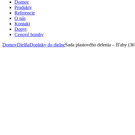
Domov
Produkty
Referencie
O nás
Kontakt
Dopyt
Cenové bomby
Domov
Dielňa
Doplnky do dielne
Sada plastového delenia – žľaby (3