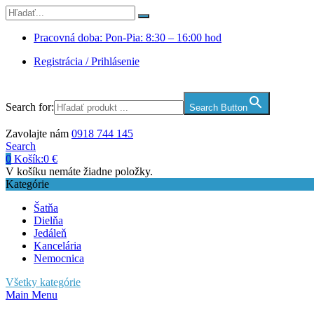
Pracovná doba: Pon-Pia: 8:30 – 16:00 hod
Registrácia / Prihlásenie
Search for:
Search Button
Zavolajte nám
0918 744 145
Search
0
Košík:
0
€
V košíku nemáte žiadne položky.
Kategórie
Šatňa
Dielňa
Jedáleň
Kancelária
Nemocnica
Všetky kategórie
Main Menu