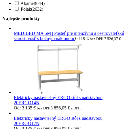
Abamet
(644)
Polak
(2632)
Najlepšie produkty
MEDIBED MA 5M | Posteľ pre intenzívnu a ošetrovateľskú
starostlivosť s bočným náklonom
6 119
€
bez DPH
7 526,37
€
Elektricky nastaviteľný ERGO stôl s nadstavbou
20ERGO14N
Od:
3 135
€
3 856,05
€
bez DPH
s DPH
Elektricky nastaviteľný ERGO stôl s nadstavbou
20ERGO17N
Od:
3 135
€
3 856,05
€
bez DPH
s DPH