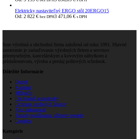
Elektricky nastaviteľný ERGO stôl 20ERGO15
Od:
2 822
€
3 471,06
€
bez DPH
s DPH
Sme výrobná a obchodná firma založená od roku 1991. Hlavné
zameranie je zariaďovanie výrobných firiem a servisov
priemyselným, kancelárskym a kovovým nábytkom a
príslušenstvom, výroba a predaj poštových schránok.
Dôležité Informácie
Dopyt
Kontakt
Môj účet
Obchodné podmienky
Ochrana osobných údajov
Ako nakupovať
Zásady používania súborov cookie
Cookies
Kategórie