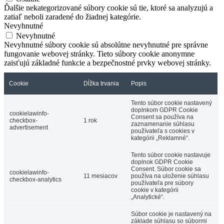
Ďalšie nekategorizované súbory cookie sú tie, ktoré sa analyzujú a
zatiaľ neboli zaradené do žiadnej kategórie.
Nevyhnutné
Nevyhnutné
Nevyhnutné súbory cookie sú absolútne nevyhnutné pre správne
fungovanie webovej stránky. Tieto súbory cookie anonymne
zaisťujú základné funkcie a bezpečnostné prvky webovej stránky.
Cookie
Dĺžka trvania
Popis
Tento súbor cookie nastavený
doplnkom GDPR Cookie
cookielawinfo-
Consent sa používa na
checkbox-
1 rok
zaznamenanie súhlasu
advertisement
používateľa s cookies v
kategórii „Reklamné“.
Tento súbor cookie nastavuje
doplnok GDPR Cookie
Consent. Súbor cookie sa
cookielawinfo-
11 mesiacov
používa na uloženie súhlasu
checkbox-analytics
používateľa pre súbory
cookie v kategórii
„Analytické“.
Súbor cookie je nastavený na
základe súhlasu so súbormi