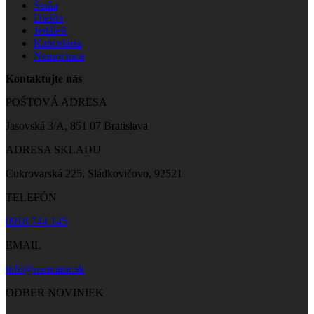
Šatňa
Dielňa
Jedáleň
Kancelária
Nemocnica
Kontaktujte nás
POŠTOVÁ ADRESA
Jasovská 3/A, 851 07 Bratislava
ADRESA SKLADU
Cukrovarská 225, Sládkovičovo, 92521
TELEFÓN
0918 744 145
EMAIL
info@mercator.sk
ODBER NOVINIEK