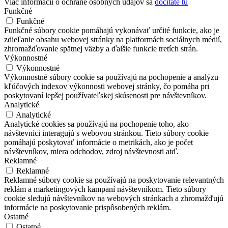
Viac informácií o ochrane osobných údajov sa
dočítate tu
Funkčné
Funkčné
Funkčné súbory cookie pomáhajú vykonávať určité funkcie, ako je
zdieľanie obsahu webovej stránky na platformách sociálnych médií,
zhromažďovanie spätnej väzby a ďalšie funkcie tretích strán.
Výkonnostné
Výkonnostné
Výkonnostné súbory cookie sa používajú na pochopenie a analýzu
kľúčových indexov výkonnosti webovej stránky, čo pomáha pri
poskytovaní lepšej používateľskej skúsenosti pre návštevníkov.
Analytické
Analytické
Analytické cookies sa používajú na pochopenie toho, ako
návštevníci interagujú s webovou stránkou. Tieto súbory cookie
pomáhajú poskytovať informácie o metrikách, ako je počet
návštevníkov, miera odchodov, zdroj návštevnosti atď.
Reklamné
Reklamné
Reklamné súbory cookie sa používajú na poskytovanie relevantných
reklám a marketingových kampaní návštevníkom. Tieto súbory
cookie sledujú návštevníkov na webových stránkach a zhromažďujú
informácie na poskytovanie prispôsobených reklám.
Ostatné
Ostatné