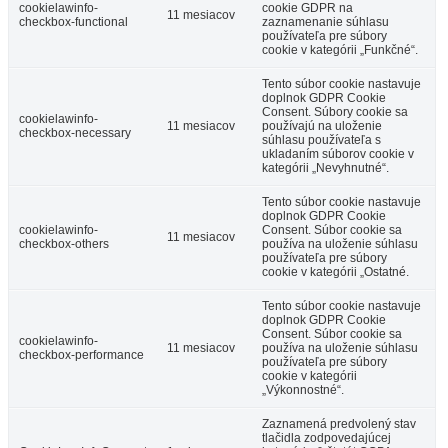
cookielawinfo-
cookie GDPR na
11 mesiacov
checkbox-functional
zaznamenanie súhlasu
používateľa pre súbory
cookie v kategórii „Funkčné“.
Tento súbor cookie nastavuje
doplnok GDPR Cookie
Consent. Súbory cookie sa
cookielawinfo-
11 mesiacov
používajú na uloženie
checkbox-necessary
súhlasu používateľa s
ukladaním súborov cookie v
kategórii „Nevyhnutné“.
Tento súbor cookie nastavuje
doplnok GDPR Cookie
cookielawinfo-
Consent. Súbor cookie sa
11 mesiacov
checkbox-others
používa na uloženie súhlasu
používateľa pre súbory
cookie v kategórii „Ostatné.
Tento súbor cookie nastavuje
doplnok GDPR Cookie
Consent. Súbor cookie sa
cookielawinfo-
11 mesiacov
používa na uloženie súhlasu
checkbox-performance
používateľa pre súbory
cookie v kategórii
„Výkonnostné“.
Zaznamená predvolený stav
tlačidla zodpovedajúcej