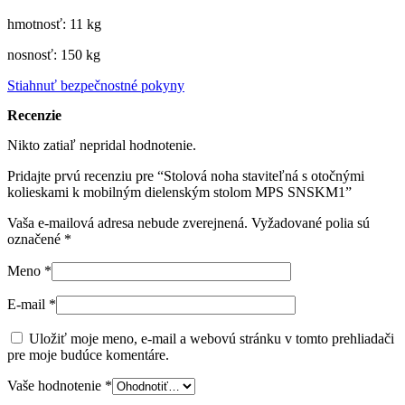
hmotnosť: 11 kg
nosnosť: 150 kg
Stiahnuť bezpečnostné pokyny
Recenzie
Nikto zatiaľ nepridal hodnotenie.
Pridajte prvú recenziu pre “Stolová noha staviteľná s otočnými
kolieskami k mobilným dielenským stolom MPS SNSKM1”
Vaša e-mailová adresa nebude zverejnená.
Vyžadované polia sú
označené
*
Meno
*
E-mail
*
Uložiť moje meno, e-mail a webovú stránku v tomto prehliadači
pre moje budúce komentáre.
Vaše hodnotenie
*