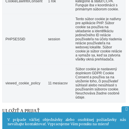
CookieLawInfoConsent
1 rok
kategórie & štatút CCPA.
Funguje iba v koordinácii s
primárnym súborom cookie.
Tento súbor cookie je natívny
pre aplikácie PHP. Súbor
cookie sa používa na
ukladanie a identifikáciu
jedinečného ID relácie
PHPSESSID
session
používateľa na účely riadenia
relácie používateľa na
webovej lokalite. Súbor
cookie je súbor cookie relácie
a vymaže sa, keď sa zatvoria
všetky okná prehliadača.
Súbor cookie je nastavený
doplnkom GDPR Cookie
Consent a používa sa na
uloženie toho, či používateľ
viewed_cookie_policy
11 mesiacov
súhlasil alebo nesúhlasil s
používaním súborov cookie.
Neuchováva žiadne osobné
údaje.
ULOŽIŤ A PRIJAŤ
Powered by
V prípade väčšej objednávky alebo osobitnej požiadavky nás
neváhajte kontaktovať. Vypracujeme Vám ponuku na mieru!