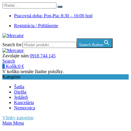
Pracovná doba: Pon-Pia: 8:30 – 16:00 hod
Registrácia / Prihlásenie
Search for:
Search Button
Zavolajte nám
0918 744 145
Search
0
Košík:
0
€
V košíku nemáte žiadne položky.
Kategórie
Šatňa
Dielňa
Jedáleň
Kancelária
Nemocnica
Všetky kategórie
Main Menu