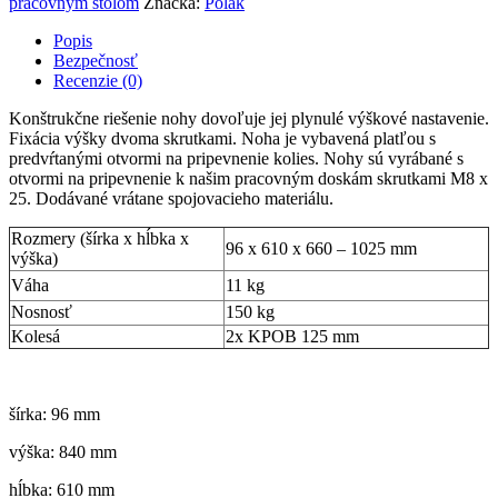
pracovným stolom
Značka:
Polak
Popis
Bezpečnosť
Recenzie (0)
Konštrukčne riešenie nohy dovoľuje jej plynulé výškové nastavenie.
Fixácia výšky dvoma skrutkami. Noha je vybavená platľou s
predvŕtanými otvormi na pripevnenie kolies. Nohy sú vyrábané s
otvormi na pripevnenie k našim pracovným doskám skrutkami M8 x
25. Dodávané vrátane spojovacieho materiálu.
Rozmery (šírka x hĺbka x
96 x 610 x 660 – 1025 mm
výška)
Váha
11 kg
Nosnosť
150 kg
Kolesá
2x KPOB 125 mm
šírka: 96 mm
výška: 840 mm
hĺbka: 610 mm