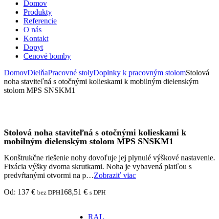
Domov
Produkty
Referencie
O nás
Kontakt
Dopyt
Cenové bomby
Domov
Dielňa
Pracovné stoly
Doplnky k pracovným stolom
Stolová
noha staviteľná s otočnými kolieskami k mobilným dielenským
stolom MPS SNSKM1
Stolová noha staviteľná s otočnými kolieskami k
mobilným dielenským stolom MPS SNSKM1
Konštrukčne riešenie nohy dovoľuje jej plynulé výškové nastavenie.
Fixácia výšky dvoma skrutkami. Noha je vybavená platľou s
predvŕtanými otvormi na p…
Zobraziť viac
Od:
137
€
168,51
€
bez DPH
s DPH
RAL