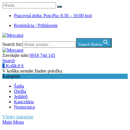
Pracovná doba: Pon-Pia: 8:30 – 16:00 hod
Registrácia / Prihlásenie
Search for:
Search Button
Zavolajte nám
0918 744 145
Search
0
Košík:
0
€
V košíku nemáte žiadne položky.
Kategórie
Šatňa
Dielňa
Jedáleň
Kancelária
Nemocnica
Všetky kategórie
Main Menu