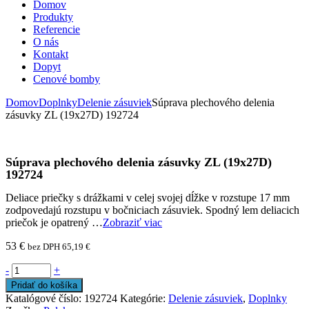
Domov
Produkty
Referencie
O nás
Kontakt
Dopyt
Cenové bomby
Domov
Doplnky
Delenie zásuviek
Súprava plechového delenia
zásuvky ZL (19x27D) 192724
Súprava plechového delenia zásuvky ZL (19x27D)
192724
Deliace priečky s drážkami v celej svojej dĺžke v rozstupe 17 mm
zodpovedajú rozstupu v bočniciach zásuviek. Spodný lem deliacich
priečok je opatrený …
Zobraziť viac
53
€
bez DPH
65,19
€
-
+
Pridať do košíka
Katalógové číslo:
192724
Kategórie:
Delenie zásuviek
,
Doplnky