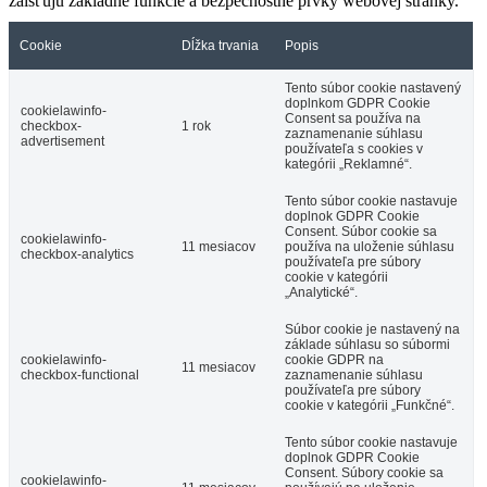
zaisťujú základné funkcie a bezpečnostné prvky webovej stránky.
Cookie
Dĺžka trvania
Popis
Tento súbor cookie nastavený
doplnkom GDPR Cookie
cookielawinfo-
Consent sa používa na
checkbox-
1 rok
zaznamenanie súhlasu
advertisement
používateľa s cookies v
kategórii „Reklamné“.
Tento súbor cookie nastavuje
doplnok GDPR Cookie
Consent. Súbor cookie sa
cookielawinfo-
11 mesiacov
používa na uloženie súhlasu
checkbox-analytics
používateľa pre súbory
cookie v kategórii
„Analytické“.
Súbor cookie je nastavený na
základe súhlasu so súbormi
cookielawinfo-
cookie GDPR na
11 mesiacov
checkbox-functional
zaznamenanie súhlasu
používateľa pre súbory
cookie v kategórii „Funkčné“.
Tento súbor cookie nastavuje
doplnok GDPR Cookie
Consent. Súbory cookie sa
cookielawinfo-