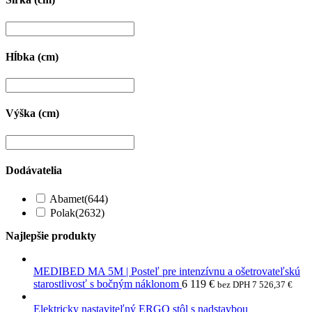
Hĺbka (cm)
Výška (cm)
Dodávatelia
Abamet
(644)
Polak
(2632)
Najlepšie produkty
MEDIBED MA 5M | Posteľ pre intenzívnu a ošetrovateľskú
starostlivosť s bočným náklonom
6 119
€
bez DPH
7 526,37
€
Elektricky nastaviteľný ERGO stôl s nadstavbou