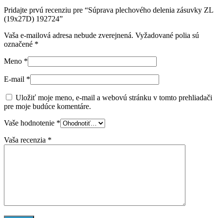
Pridajte prvú recenziu pre “Súprava plechového delenia zásuvky ZL
(19x27D) 192724”
Vaša e-mailová adresa nebude zverejnená.
Vyžadované polia sú
označené
*
Meno
*
E-mail
*
Uložiť moje meno, e-mail a webovú stránku v tomto prehliadači
pre moje budúce komentáre.
Vaše hodnotenie
*
Vaša recenzia
*