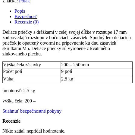
Značka:
Polak
Popis
Bezpečnosť
Recenzie (0)
Deliace priečky s drážkami v celej svojej dĺžke v rozstupe 17 mm
zodpovedajú rozstupu v bočniciach zásuviek. Spodný lem deliacich
priečok je opatrený otvormi na pripevnenie ku dnu zásuviek
skrutkami M5. Deliace priečky sú vyrobené z kvalitného
zinkovaného plechu.
Výška čela zásuvky
200 – 250 mm
Počet polí
9 polí
Váha
2,5 kg
hmotnosť: 2.5 kg
výška čela: 200 –
Stiahnuť bezpečnostné pokyny
Recenzie
Nikto zatiaľ nepridal hodnotenie.