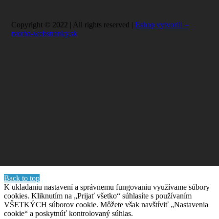
Copyright © 2022 | All rights reserved |
Eshop vytvorili –
tvorba-webstranky.sk
Back to top
K ukladaniu nastavení a správnemu fungovaniu využívame súbory
cookies. Kliknutím na „Prijať všetko“ súhlasíte s používaním
VŠETKÝCH súborov cookie. Môžete však navštíviť „Nastavenia
cookie“ a poskytnúť kontrolovaný súhlas.