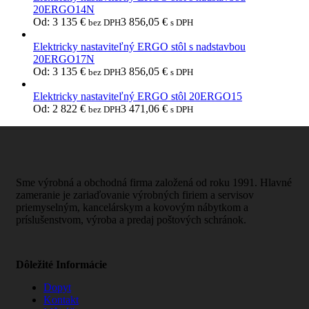
20ERGO14N
Od:
3 135
€
3 856,05
€
bez DPH
s DPH
Elektricky nastaviteľný ERGO stôl s nadstavbou
20ERGO17N
Od:
3 135
€
3 856,05
€
bez DPH
s DPH
Elektricky nastaviteľný ERGO stôl 20ERGO15
Od:
2 822
€
3 471,06
€
bez DPH
s DPH
Sme výrobná a obchodná firma založená od roku 1991. Hlavné
zameranie je zariaďovanie výrobných firiem a servisov
priemyselným, kancelárskym a kovovým nábytkom a
príslušenstvom, výroba a predaj poštových schránok.
Dôležité Informácie
Dopyt
Kontakt