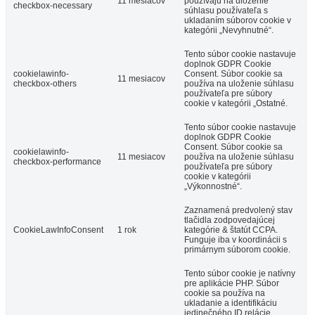
11 mesiacov
používajú na uloženie
checkbox-necessary
súhlasu používateľa s
ukladaním súborov cookie v
kategórii „Nevyhnutné“.
Tento súbor cookie nastavuje
doplnok GDPR Cookie
cookielawinfo-
Consent. Súbor cookie sa
11 mesiacov
checkbox-others
používa na uloženie súhlasu
používateľa pre súbory
cookie v kategórii „Ostatné.
Tento súbor cookie nastavuje
doplnok GDPR Cookie
Consent. Súbor cookie sa
cookielawinfo-
11 mesiacov
používa na uloženie súhlasu
checkbox-performance
používateľa pre súbory
cookie v kategórii
„Výkonnostné“.
Zaznamená predvolený stav
tlačidla zodpovedajúcej
CookieLawInfoConsent
1 rok
kategórie & štatút CCPA.
Funguje iba v koordinácii s
primárnym súborom cookie.
Tento súbor cookie je natívny
pre aplikácie PHP. Súbor
cookie sa používa na
ukladanie a identifikáciu
jedinečného ID relácie