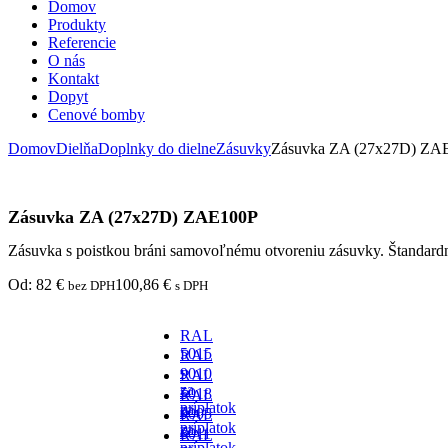
Domov
Produkty
Referencie
O nás
Kontakt
Dopyt
Cenové bomby
Domov
Dielňa
Doplnky do dielne
Zásuvky
Zásuvka ZA (27x27D) ZA
Zásuvka ZA (27x27D) ZAE100P
Zásuvka s poistkou bráni samovoľnému otvoreniu zásuvky. Štandard
Od:
82
€
100,86
€
bez DPH
s DPH
RAL
5015
RAL
-
9010
RAL
za
-
5018
RAL
príplatok
za
-
9005
RAL
príplatok
za
-
6011
RAL
príplatok