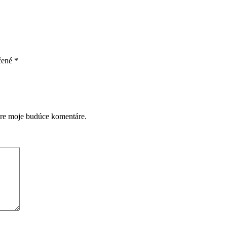
čené
*
pre moje budúce komentáre.