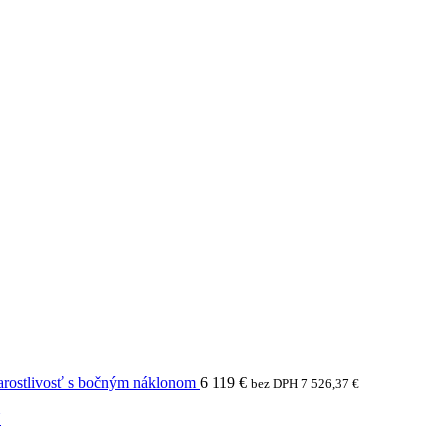
arostlivosť s bočným náklonom
6 119
€
bez DPH
7 526,37
€
N