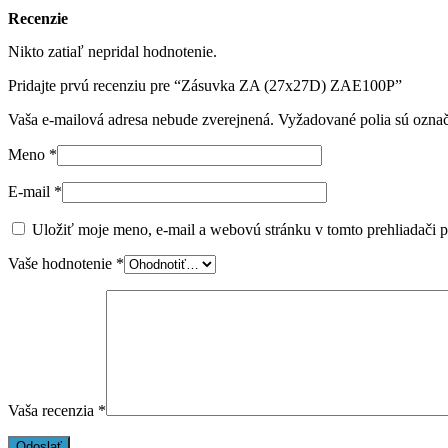
Recenzie
Nikto zatiaľ nepridal hodnotenie.
Pridajte prvú recenziu pre “Zásuvka ZA (27x27D) ZAE100P”
Vaša e-mailová adresa nebude zverejnená.
Vyžadované polia sú ozna
Meno
*
E-mail
*
Uložiť moje meno, e-mail a webovú stránku v tomto prehliadači 
Vaše hodnotenie
*
Vaša recenzia
*