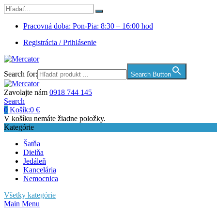
Pracovná doba: Pon-Pia: 8:30 – 16:00 hod
Registrácia / Prihlásenie
Search for:
Search Button
Zavolajte nám
0918 744 145
Search
0
Košík:
0
€
V košíku nemáte žiadne položky.
Kategórie
Šatňa
Dielňa
Jedáleň
Kancelária
Nemocnica
Všetky kategórie
Main Menu