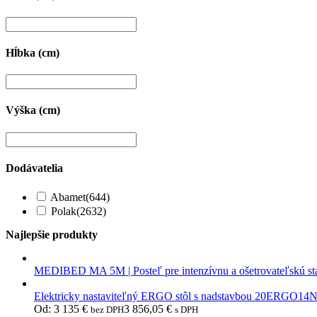
Hĺbka (cm)
Výška (cm)
Dodávatelia
Abamet
(644)
Polak
(2632)
Najlepšie produkty
MEDIBED MA 5M | Posteľ pre intenzívnu a ošetrovateľskú st
Elektricky nastaviteľný ERGO stôl s nadstavbou 20ERGO14
Od:
3 135
€
3 856,05
€
bez DPH
s DPH