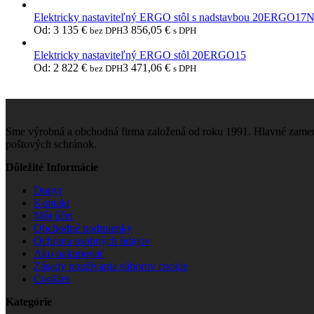
Elektricky nastaviteľný ERGO stôl s nadstavbou 20ERGO17
Od:
3 135
€
3 856,05
€
bez DPH
s DPH
Elektricky nastaviteľný ERGO stôl 20ERGO15
Od:
2 822
€
3 471,06
€
bez DPH
s DPH
Sme výrobná a obchodná firma založená od roku 1991. Hlavné zamera
poštových schránok.
Dôležité Informácie
Dopyt
Kontakt
Môj účet
Obchodné podmienky
Ochrana osobných údajov
Ako nakupovať
Zásady používania súborov cookie
Cookies
Kategórie