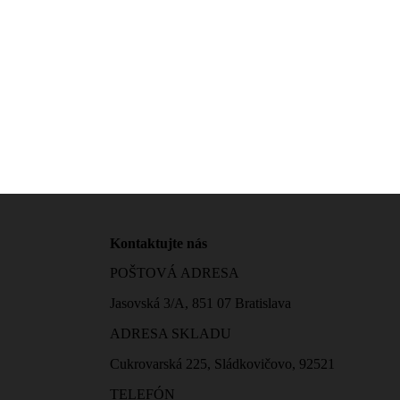
Kontaktujte nás
POŠTOVÁ ADRESA
Jasovská 3/A, 851 07 Bratislava
ADRESA SKLADU
Cukrovarská 225, Sládkovičovo, 92521
TELEFÓN