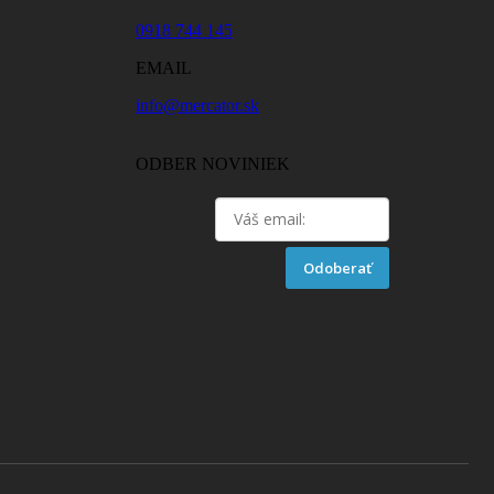
0918 744 145
EMAIL
info@mercator.sk
ODBER NOVINIEK
Odoberať