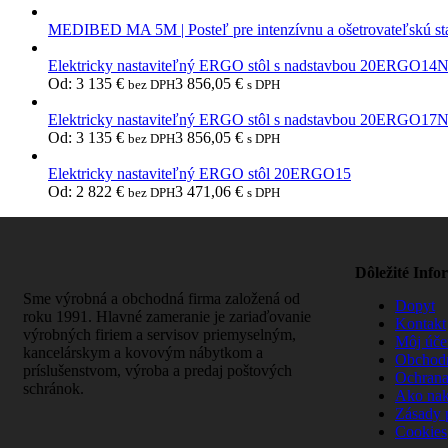
MEDIBED MA 5M | Posteľ pre intenzívnu a ošetrovateľskú st
Elektricky nastaviteľný ERGO stôl s nadstavbou 20ERGO14
Od:
3 135
€
3 856,05
€
bez DPH
s DPH
Elektricky nastaviteľný ERGO stôl s nadstavbou 20ERGO17
Od:
3 135
€
3 856,05
€
bez DPH
s DPH
Elektricky nastaviteľný ERGO stôl 20ERGO15
Od:
2 822
€
3 471,06
€
bez DPH
s DPH
Dôležité Info
Sme výrobná a obchodná firma založená od
Dopyt
roku 1991. Hlavné zameranie je zariaďovanie
Kontakt
výrobných firiem a servisov priemyselným,
Môj úče
kancelárskym a kovovým nábytkom a
Obchod
príslušenstvom, výroba a predaj poštových
Ochrana
schránok.
Ako na
Zásady 
Cookies