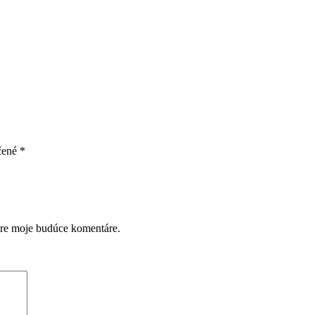
čené
*
pre moje budúce komentáre.