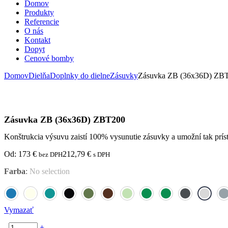
Domov
Produkty
Referencie
O nás
Kontakt
Dopyt
Cenové bomby
Domov
Dielňa
Doplnky do dielne
Zásuvky
Zásuvka ZB (36x36D) ZB
Zásuvka ZB (36x36D) ZBT200
Konštrukcia výsuvu zaistí 100% vysunutie zásuvky a umožní tak prís
Od:
173
€
212,79
€
bez DPH
s DPH
Farba
:
No selection
Vymazať
-
+