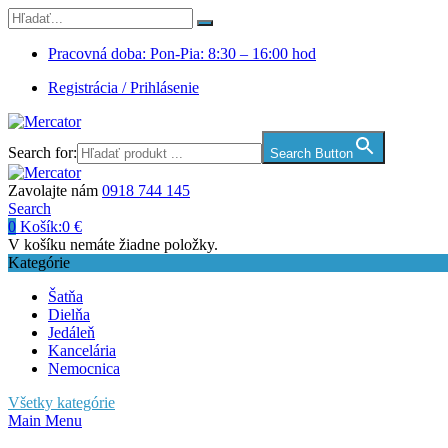
Pracovná doba: Pon-Pia: 8:30 – 16:00 hod
Registrácia / Prihlásenie
Search for:
Search Button
Zavolajte nám
0918 744 145
Search
0
Košík:
0
€
V košíku nemáte žiadne položky.
Kategórie
Šatňa
Dielňa
Jedáleň
Kancelária
Nemocnica
Všetky kategórie
Main Menu