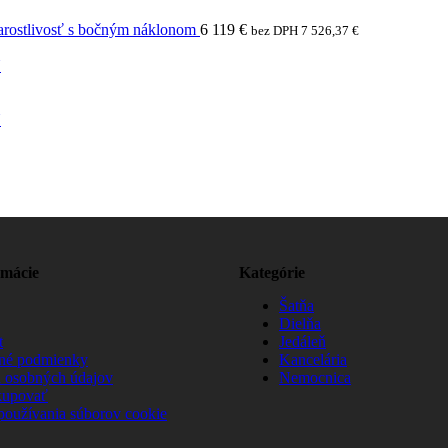
arostlivosť s bočným náklonom
6 119
€
bez DPH
7 526,37
€
N
N
rmácie
Kategórie
Šatňa
Dielňa
t
Jedáleň
né podmienky
Kancelária
 osobných údajov
Nemocnica
kupovať
používania súborov cookie