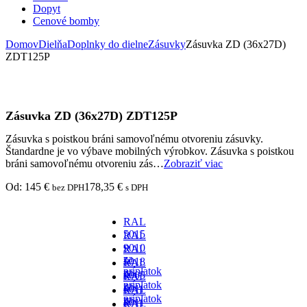
Dopyt
Cenové bomby
Domov
Dielňa
Doplnky do dielne
Zásuvky
Zásuvka ZD (36x27D)
ZDT125P
Zásuvka ZD (36x27D) ZDT125P
Zásuvka s poistkou bráni samovoľnému otvoreniu zásuvky.
Štandardne je vo výbave mobilných výrobkov. Zásuvka s poistkou
bráni samovoľnému otvoreniu zás…
Zobraziť viac
Od:
145
€
178,35
€
bez DPH
s DPH
RAL
5015
RAL
-
9010
RAL
za
-
5018
RAL
príplatok
za
-
9005
RAL
príplatok
za
-
6011
RAL
príplatok
za
-
8011
RAL