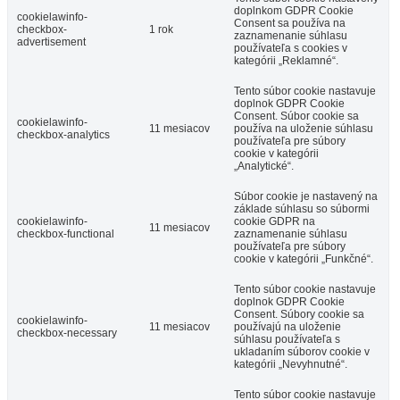
doplnkom GDPR Cookie
cookielawinfo-
Consent sa používa na
checkbox-
1 rok
zaznamenanie súhlasu
advertisement
používateľa s cookies v
kategórii „Reklamné“.
Tento súbor cookie nastavuje
doplnok GDPR Cookie
Consent. Súbor cookie sa
cookielawinfo-
11 mesiacov
používa na uloženie súhlasu
checkbox-analytics
používateľa pre súbory
cookie v kategórii
„Analytické“.
Súbor cookie je nastavený na
základe súhlasu so súbormi
cookielawinfo-
cookie GDPR na
11 mesiacov
checkbox-functional
zaznamenanie súhlasu
používateľa pre súbory
cookie v kategórii „Funkčné“.
Tento súbor cookie nastavuje
doplnok GDPR Cookie
Consent. Súbory cookie sa
cookielawinfo-
11 mesiacov
používajú na uloženie
checkbox-necessary
súhlasu používateľa s
ukladaním súborov cookie v
kategórii „Nevyhnutné“.
Tento súbor cookie nastavuje