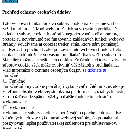
Close
Prehľad ochrany osobných údajov
Táto webová stránka používa súbory cookie na zlepšenie vášho
zážitku pri prechádzaní webom. Z nich sa vo vašom prehliadači
ukladajú súbory cookie, ktoré sú kategorizované podľa potreby,
pretože sú nevyhnutné pre fungovanie základných funkcií webovej
stránky. Používame aj cookies tretích strán, ktoré nám pomáhajú
analyzovať a pochopiť, ako používate túto webovú stránku. Tieto
cookies budú uložené vo vašom prehliadači iba s vaším súhlasom.
Máte tiež možnosť zrušiť tieto cookies. Zrušenie niektorých z týchto
súborov cookie však môže ovplyvniť váš zážitok z prehliadania.
Viac informácií o ochrane osobných údajov sa
dočítate tu
Funkčné
Funkčné
Funkčné súbory cookie pomáhajú vykonávať určité funkcie, ako je
zdieľanie obsahu webovej stránky na platformách sociálnych médií,
zhromažďovanie spätnej väzby a ďalšie funkcie tretích strán.
Výkonnostné
Výkonnostné
Výkonnostné súbory cookie sa používajú na pochopenie a analýzu
kľúčových indexov výkonnosti webovej stránky, čo pomáha pri
poskytovaní lepšej používateľskej skúsenosti pre návštevníkov.
Analytické