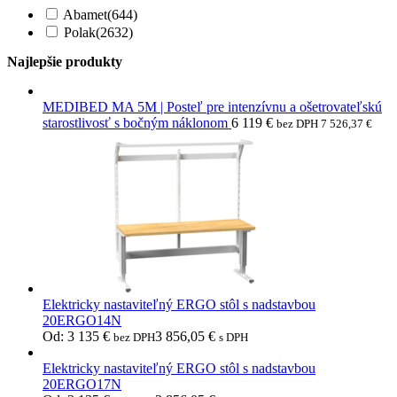
Abamet
(644)
Polak
(2632)
Najlepšie produkty
MEDIBED MA 5M | Posteľ pre intenzívnu a ošetrovateľskú
starostlivosť s bočným náklonom
6 119
€
bez DPH
7 526,37
€
Elektricky nastaviteľný ERGO stôl s nadstavbou
20ERGO14N
Od:
3 135
€
3 856,05
€
bez DPH
s DPH
Elektricky nastaviteľný ERGO stôl s nadstavbou
20ERGO17N