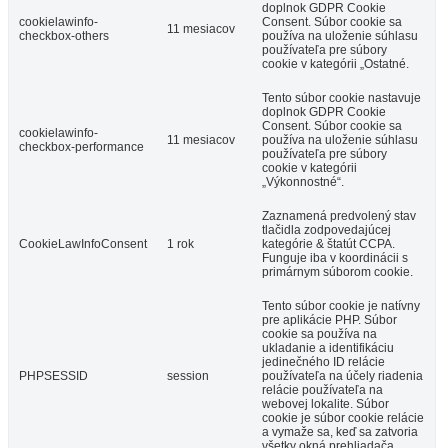
doplnok GDPR Cookie
cookielawinfo-
Consent. Súbor cookie sa
11 mesiacov
checkbox-others
používa na uloženie súhlasu
používateľa pre súbory
cookie v kategórii „Ostatné.
Tento súbor cookie nastavuje
doplnok GDPR Cookie
Consent. Súbor cookie sa
cookielawinfo-
11 mesiacov
používa na uloženie súhlasu
checkbox-performance
používateľa pre súbory
cookie v kategórii
„Výkonnostné“.
Zaznamená predvolený stav
tlačidla zodpovedajúcej
CookieLawInfoConsent
1 rok
kategórie & štatút CCPA.
Funguje iba v koordinácii s
primárnym súborom cookie.
Tento súbor cookie je natívny
pre aplikácie PHP. Súbor
cookie sa používa na
ukladanie a identifikáciu
jedinečného ID relácie
PHPSESSID
session
používateľa na účely riadenia
relácie používateľa na
webovej lokalite. Súbor
cookie je súbor cookie relácie
a vymaže sa, keď sa zatvoria
všetky okná prehliadača.