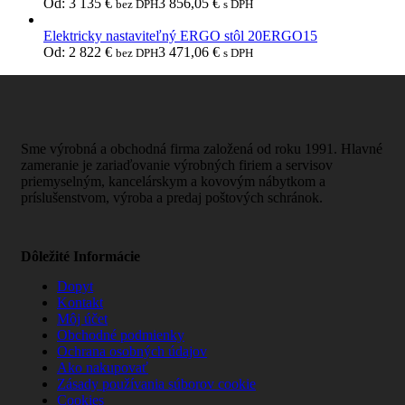
Od:
3 135
€
3 856,05
€
bez DPH
s DPH
Elektricky nastaviteľný ERGO stôl 20ERGO15
Od:
2 822
€
3 471,06
€
bez DPH
s DPH
Sme výrobná a obchodná firma založená od roku 1991. Hlavné
zameranie je zariaďovanie výrobných firiem a servisov
priemyselným, kancelárskym a kovovým nábytkom a
príslušenstvom, výroba a predaj poštových schránok.
Dôležité Informácie
Dopyt
Kontakt
Môj účet
Obchodné podmienky
Ochrana osobných údajov
Ako nakupovať
Zásady používania súborov cookie
Cookies