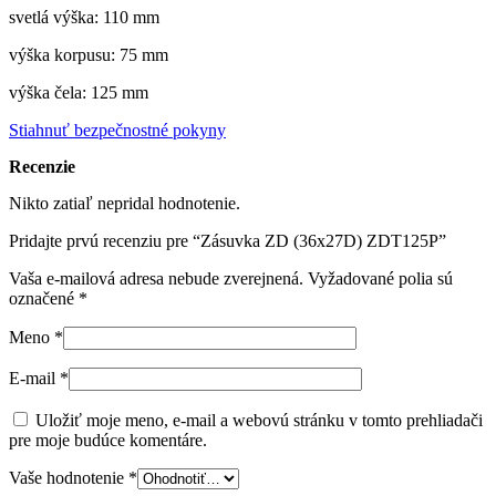
svetlá výška: 110 mm
výška korpusu: 75 mm
výška čela: 125 mm
Stiahnuť bezpečnostné pokyny
Recenzie
Nikto zatiaľ nepridal hodnotenie.
Pridajte prvú recenziu pre “Zásuvka ZD (36x27D) ZDT125P”
Vaša e-mailová adresa nebude zverejnená.
Vyžadované polia sú
označené
*
Meno
*
E-mail
*
Uložiť moje meno, e-mail a webovú stránku v tomto prehliadači
pre moje budúce komentáre.
Vaše hodnotenie
*