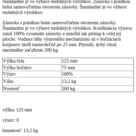
Štandardne je vo výbave mobilných výrobkov. Zásuvka s poistkou
bráni samovoľnému otvoreniu zásuvky. Štandardne je vo výbave
mobilných výrobkov.
Zásuvka s poistkou bráni samovoľnému otvoreniu zásuvky.
Štandardne je vo výbave mobilných výrobkov. Konštrukcia výsuvu
zaistí 100% vysunutie zásuvky a umožní tak prístup k celej jej
ploche. Vodiace lišty výsuvného mechanizmu sú v bočniciach
korpusov skríň nastaviteľné po 25 mm. Plynulý, tichý chod,
maximálne zaťaženie 200 kg.
Výška čela
125 mm
Výška bočnice
75 mm
Výsuv
100%
Váha
13,2 kg
Nosnosť
200 kg
výška: 125 mm
výsuv: 0
hmotnosť: 13.2 kg