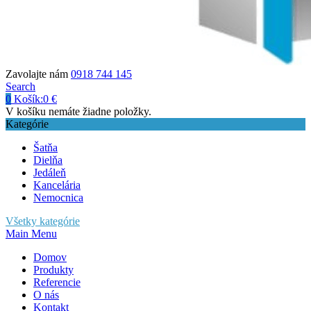
Zavolajte nám
0918 744 145
Search
0
Košík:
0
€
V košíku nemáte žiadne položky.
Kategórie
Šatňa
Dielňa
Jedáleň
Kancelária
Nemocnica
Všetky kategórie
Main Menu
Domov
Produkty
Referencie
O nás
Kontakt