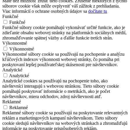
Máte tiež možnosť zrušiť tieto cookies. Zrušenie niektorých z týchto
súborov cookie však môže ovplyvniť váš zážitok z prehliadania.
Viac informácií o ochrane osobných údajov sa
dočítate tu
Funkčné
Funkčné
Funkčné súbory cookie pomáhajú vykonávať určité funkcie, ako je
zdieľanie obsahu webovej stránky na platformách sociálnych médií,
zhromažďovanie spätnej väzby a ďalšie funkcie tretích strán.
Výkonnostné
Výkonnostné
Výkonnostné súbory cookie sa používajú na pochopenie a analýzu
kľúčových indexov výkonnosti webovej stránky, čo pomáha pri
poskytovaní lepšej používateľskej skúsenosti pre návštevníkov.
Analytické
Analytické
Analytické cookies sa používajú na pochopenie toho, ako
návštevníci interagujú s webovou stránkou. Tieto súbory cookie
pomáhajú poskytovať informácie o metrikách, ako je počet
návštevníkov, miera odchodov, zdroj návštevnosti atď.
Reklamné
Reklamné
Reklamné súbory cookie sa používajú na poskytovanie relevantných
reklám a marketingových kampaní návštevníkom. Tieto súbory
cookie sledujú návštevníkov na webových stránkach a zhromažďujú
informácie na poskytovanie prispôsobených reklám.