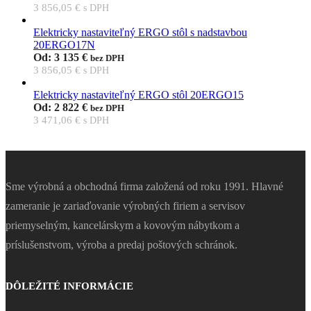
3 856,05
€
s DPH
Elektricky nastaviteľný ERGO stôl s nadstavbou
20ERGO17N
Od:
3 135
€
bez DPH
3 856,05
€
s DPH
Elektricky nastaviteľný ERGO stôl 20ERGO15
Od:
2 822
€
bez DPH
3 471,06
€
s DPH
Sme výrobná a obchodná firma založená od roku 1991. Hlavné
zameranie je zariaďovanie výrobných firiem a servisov
priemyselným, kancelárskym a kovovým nábytkom a
príslušenstvom, výroba a predaj poštových schránok.
DÔLEŽITÉ INFORMÁCIE