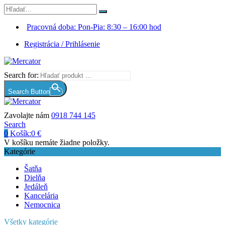
Pracovná doba: Pon-Pia: 8:30 – 16:00 hod
Registrácia / Prihlásenie
Search for:
Search Button
Zavolajte nám
0918 744 145
Search
0
Košík:
0
€
V košíku nemáte žiadne položky.
Kategórie
Šatňa
Dielňa
Jedáleň
Kancelária
Nemocnica
Všetky kategórie