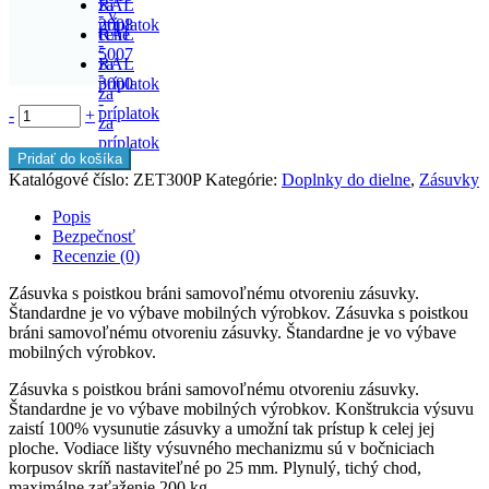
za
RAL
- v
príplatok
2008
cene
RAL
-
5007
za
RAL
-
príplatok
3000
za
-
príplatok
-
+
za
príplatok
Pridať do košíka
Katalógové číslo:
ZET300P
Kategórie:
Doplnky do dielne
,
Zásuvky
Popis
Bezpečnosť
Recenzie (0)
Zásuvka s poistkou bráni samovoľnému otvoreniu zásuvky.
Štandardne je vo výbave mobilných výrobkov. Zásuvka s poistkou
bráni samovoľnému otvoreniu zásuvky. Štandardne je vo výbave
mobilných výrobkov.
Zásuvka s poistkou bráni samovoľnému otvoreniu zásuvky.
Štandardne je vo výbave mobilných výrobkov. Konštrukcia výsuvu
zaistí 100% vysunutie zásuvky a umožní tak prístup k celej jej
ploche. Vodiace lišty výsuvného mechanizmu sú v bočniciach
korpusov skríň nastaviteľné po 25 mm. Plynulý, tichý chod,
maximálne zaťaženie 200 kg.