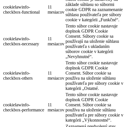
základe súhlasu so súbormi
cookielawinfo-
11
cookie GDPR na zaznamenanie
checkbox-functional
mesiacov
súhlasu používateľa pre súbory
cookie v kategórii „Funkčné“.
Tento súbor cookie nastavuje
doplnok GDPR Cookie
Consent. Súbory cookie sa
cookielawinfo-
11
používajú na uloženie súhlasu
checkbox-necessary
mesiacov
používateľa s ukladaním
súborov cookie v kategórii
„Nevyhnutné“.
Tento súbor cookie nastavuje
doplnok GDPR Cookie
cookielawinfo-
11
Consent. Súbor cookie sa
checkbox-others
mesiacov
používa na uloženie súhlasu
používateľa pre súbory cookie v
kategórii „Ostatné.
Tento súbor cookie nastavuje
doplnok GDPR Cookie
cookielawinfo-
11
Consent. Súbor cookie sa
checkbox-performance
mesiacov
používa na uloženie súhlasu
používateľa pre súbory cookie v
kategórii „Výkonnostné“.
Zaznamená predvolený stav