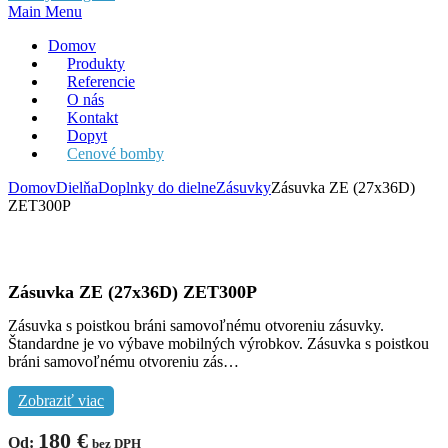
Main Menu
Domov
Produkty
Referencie
O nás
Kontakt
Dopyt
Cenové bomby
Domov
Dielňa
Doplnky do dielne
Zásuvky
Zásuvka ZE (27x36D)
ZET300P
Zásuvka ZE (27x36D) ZET300P
Zásuvka s poistkou bráni samovoľnému otvoreniu zásuvky.
Štandardne je vo výbave mobilných výrobkov. Zásuvka s poistkou
bráni samovoľnému otvoreniu zás…
Zobraziť viac
180
€
Od:
bez DPH