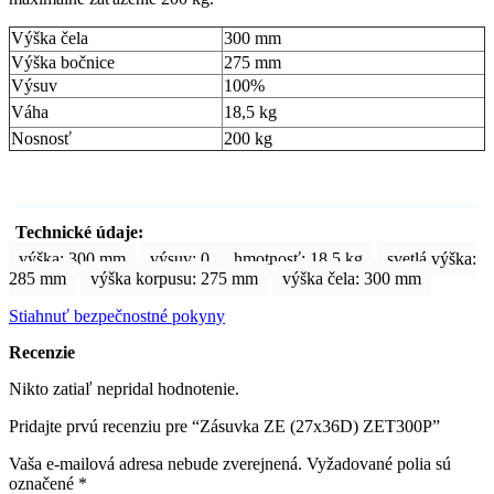
Výška čela
300 mm
Výška bočnice
275 mm
Výsuv
100%
Váha
18,5 kg
Nosnosť
200 kg
výška: 300 mm
výsuv: 0
hmotnosť: 18.5 kg
svetlá výška:
285 mm
výška korpusu: 275 mm
výška čela: 300 mm
Stiahnuť bezpečnostné pokyny
Recenzie
Nikto zatiaľ nepridal hodnotenie.
Pridajte prvú recenziu pre “Zásuvka ZE (27x36D) ZET300P”
Vaša e-mailová adresa nebude zverejnená.
Vyžadované polia sú
označené
*