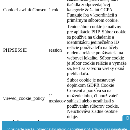
tlačidla zodpovedajúcej
CookieLawInfoConsent
1 rok
kategórie & štatút CCPA.
Funguje iba v koordinácii s
primárnym súborom cookie.
Tento súbor cookie je natívny
pre aplikácie PHP. Súbor cookie
sa používa na ukladanie a
identifikáciu jedinečného ID
relácie používateľa na účely
PHPSESSID
session
riadenia relácie používateľa na
webovej lokalite. Súbor cookie
je súbor cookie relácie a vymaže
sa, keď sa zatvoria všetky okná
prehliadača.
Súbor cookie je nastavený
doplnkom GDPR Cookie
Consent a používa sa na
11
uloženie toho, či používateľ
viewed_cookie_policy
mesiacov
súhlasil alebo nesúhlasil s
používaním súborov cookie.
Neuchováva žiadne osobné
údaje.
ULOŽIŤ A PRIJAŤ
Powered by
V prípade väčšej objednávky alebo osobitnej požiadavky nás neváhajte