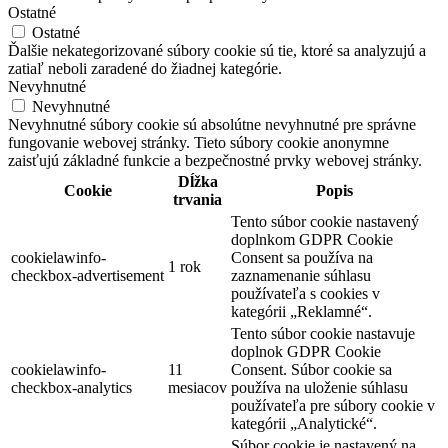
Ostatné
Ostatné
Ďalšie nekategorizované súbory cookie sú tie, ktoré sa analyzujú a
zatiaľ neboli zaradené do žiadnej kategórie.
Nevyhnutné
Nevyhnutné
Nevyhnutné súbory cookie sú absolútne nevyhnutné pre správne
fungovanie webovej stránky. Tieto súbory cookie anonymne
zaisťujú základné funkcie a bezpečnostné prvky webovej stránky.
Dĺžka
Cookie
Popis
trvania
Tento súbor cookie nastavený
doplnkom GDPR Cookie
cookielawinfo-
Consent sa používa na
1 rok
checkbox-advertisement
zaznamenanie súhlasu
používateľa s cookies v
kategórii „Reklamné“.
Tento súbor cookie nastavuje
doplnok GDPR Cookie
cookielawinfo-
11
Consent. Súbor cookie sa
checkbox-analytics
mesiacov
používa na uloženie súhlasu
používateľa pre súbory cookie v
kategórii „Analytické“.
Súbor cookie je nastavený na