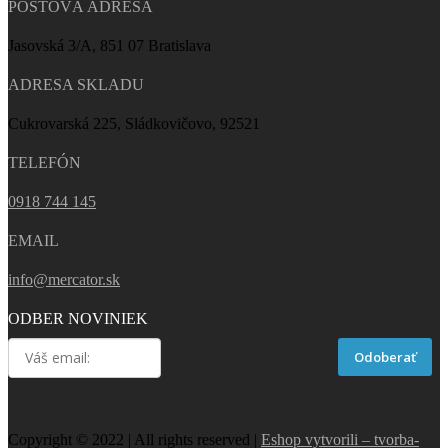
POŠTOVÁ ADRESA
Jasovská 3/A, 851 07 Bratislava
ADRESA SKLADU
Cukrovarská 225, Sládkovičovo, 92521
TELEFÓN
0918 744 145
EMAIL
info@mercator.sk
ODBER NOVINIEK
Odoberať
Copyright © 2022 | All rights reserved |
Eshop vytvorili – tvorba-