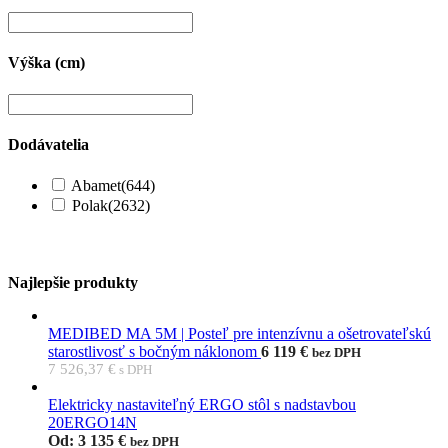
Výška (cm)
Dodávatelia
Abamet
(644)
Polak
(2632)
Najlepšie produkty
MEDIBED MA 5M | Posteľ pre intenzívnu a ošetrovateľskú
starostlivosť s bočným náklonom
6 119
€
bez DPH
7 526,37
€
Elektricky nastaviteľný ERGO stôl s nadstavbou
20ERGO14N
Od:
3 135
€
bez DPH