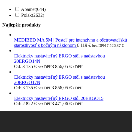
Abamet
(644)
Polak
(2632)
Najlepšie produkty
MEDIBED MA 5M | Posteľ pre intenzívnu a ošetrovateľskú
starostlivosť s bočným náklonom
6 119
€
bez DPH
7 526,37
€
Elektricky nastaviteľný ERGO stôl s nadstavbou
20ERGO14N
Od:
3 135
€
3 856,05
€
bez DPH
s DPH
Elektricky nastaviteľný ERGO stôl s nadstavbou
20ERGO17N
Od:
3 135
€
3 856,05
€
bez DPH
s DPH
Elektricky nastaviteľný ERGO stôl 20ERGO15
Od:
2 822
€
3 471,06
€
bez DPH
s DPH