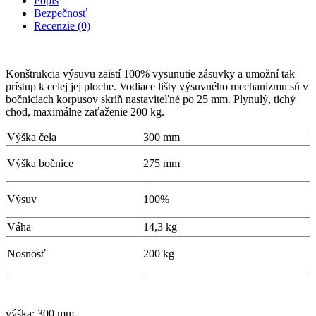
Popis
Bezpečnosť
Recenzie (0)
Konštrukcia výsuvu zaistí 100% vysunutie zásuvky a umožní tak
prístup k celej jej ploche. Vodiace lišty výsuvného mechanizmu sú v
bočniciach korpusov skríň nastaviteľné po 25 mm. Plynulý, tichý
chod, maximálne zaťaženie 200 kg.
Výška čela
300 mm
Výška bočnice
275 mm
Výsuv
100%
Váha
14,3 kg
Nosnosť
200 kg
výška: 300 mm