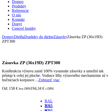
Domov
Produkty
Referencie
O nás
Kontakt
Dopyt
Cenové bomby
Domov
Dielňa
Doplnky do dielne
Zásuvky
Zásuvka ZP (36x19D)
ZPT300
Zásuvka ZP (36x19D) ZPT300
Konštrukcia výsuvu zaistí 100% vysunutie zásuvky a umožní tak
prístup k celej jej ploche. Vodiace lišty výsuvného mechanizmu sú v
bočniciach korpusov…
Zobraziť viac
Od:
158
€
194,34
€
bez DPH
s DPH
RAL
5015
RAL
-
9010
RAL