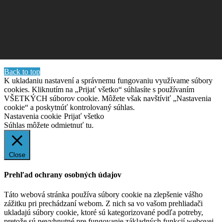
Back to top
K ukladaniu nastavení a správnemu fungovaniu využívame súbory
cookies. Kliknutím na „Prijať všetko“ súhlasíte s používaním
VŠETKÝCH súborov cookie. Môžete však navštíviť „Nastavenia
cookie“ a poskytnúť kontrolovaný súhlas.
Nastavenia cookie
Prijať všetko
Súhlas môžete odmietnuť
tu.
Close
Prehľad ochrany osobných údajov
Táto webová stránka používa súbory cookie na zlepšenie vášho
zážitku pri prechádzaní webom. Z nich sa vo vašom prehliadači
ukladajú súbory cookie, ktoré sú kategorizované podľa potreby,
pretože sú nevyhnutné pre fungovanie základných funkcií webovej