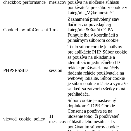
checkbox-performance
mesiacov
používa na uloženie súhlasu
používateľa pre súbory cookie v
kategórii „Výkonnostné“.
Zaznamená predvolený stav
tlačidla zodpovedajúcej
CookieLawInfoConsent
1 rok
kategórie & štatút CCPA.
Funguje iba v koordinácii s
primárnym súborom cookie.
Tento súbor cookie je natívny
pre aplikácie PHP. Súbor cookie
sa používa na ukladanie a
identifikáciu jedinečného ID
relácie používateľa na účely
PHPSESSID
session
riadenia relácie používateľa na
webovej lokalite. Súbor cookie
je súbor cookie relácie a vymaže
sa, keď sa zatvoria všetky okná
prehliadača.
Súbor cookie je nastavený
doplnkom GDPR Cookie
Consent a používa sa na
11
uloženie toho, či používateľ
viewed_cookie_policy
mesiacov
súhlasil alebo nesúhlasil s
používaním súborov cookie.