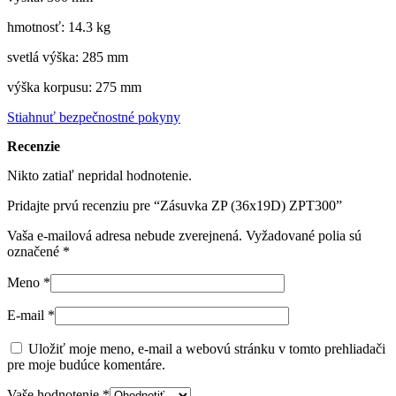
hmotnosť: 14.3 kg
svetlá výška: 285 mm
výška korpusu: 275 mm
Stiahnuť bezpečnostné pokyny
Recenzie
Nikto zatiaľ nepridal hodnotenie.
Pridajte prvú recenziu pre “Zásuvka ZP (36x19D) ZPT300”
Vaša e-mailová adresa nebude zverejnená.
Vyžadované polia sú
označené
*
Meno
*
E-mail
*
Uložiť moje meno, e-mail a webovú stránku v tomto prehliadači
pre moje budúce komentáre.
Vaše hodnotenie
*