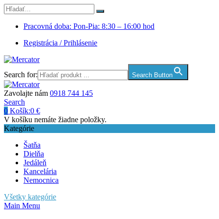
Pracovná doba: Pon-Pia: 8:30 – 16:00 hod
Registrácia / Prihlásenie
Search for:
Search Button
Zavolajte nám
0918 744 145
Search
0
Košík:
0
€
V košíku nemáte žiadne položky.
Kategórie
Šatňa
Dielňa
Jedáleň
Kancelária
Nemocnica
Všetky kategórie
Main Menu