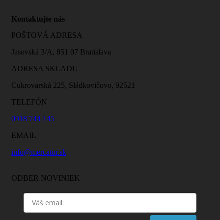
Kontaktujte nás
POŠTOVÁ ADRESA
Jasovská 3/A, 851 07 Bratislava
ADRESA SKLADU
Cukrovarská 225, Sládkovičovo, 92521
TELEFÓN
0918 744 145
EMAIL
info@mercator.sk
ODBER NOVINIEK