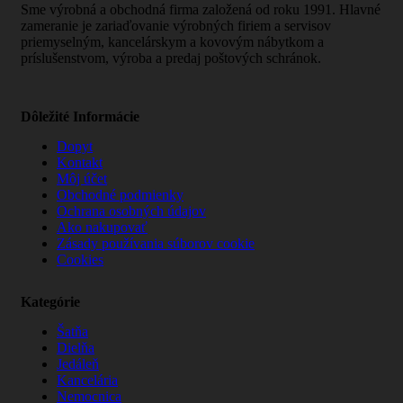
Sme výrobná a obchodná firma založená od roku 1991. Hlavné
zameranie je zariaďovanie výrobných firiem a servisov
priemyselným, kancelárskym a kovovým nábytkom a
príslušenstvom, výroba a predaj poštových schránok.
Dôležité Informácie
Dopyt
Kontakt
Môj účet
Obchodné podmienky
Ochrana osobných údajov
Ako nakupovať
Zásady používania súborov cookie
Cookies
Kategórie
Šatňa
Dielňa
Jedáleň
Kancelária
Nemocnica