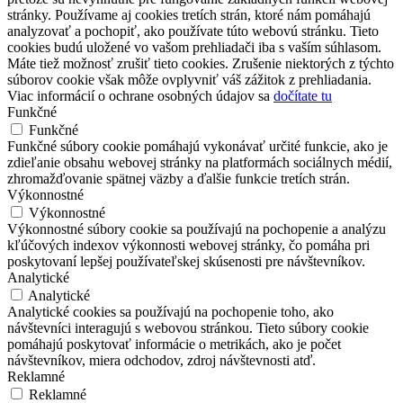
stránky. Používame aj cookies tretích strán, ktoré nám pomáhajú
analyzovať a pochopiť, ako používate túto webovú stránku. Tieto
cookies budú uložené vo vašom prehliadači iba s vaším súhlasom.
Máte tiež možnosť zrušiť tieto cookies. Zrušenie niektorých z týchto
súborov cookie však môže ovplyvniť váš zážitok z prehliadania.
Viac informácií o ochrane osobných údajov sa
dočítate tu
Funkčné
Funkčné
Funkčné súbory cookie pomáhajú vykonávať určité funkcie, ako je
zdieľanie obsahu webovej stránky na platformách sociálnych médií,
zhromažďovanie spätnej väzby a ďalšie funkcie tretích strán.
Výkonnostné
Výkonnostné
Výkonnostné súbory cookie sa používajú na pochopenie a analýzu
kľúčových indexov výkonnosti webovej stránky, čo pomáha pri
poskytovaní lepšej používateľskej skúsenosti pre návštevníkov.
Analytické
Analytické
Analytické cookies sa používajú na pochopenie toho, ako
návštevníci interagujú s webovou stránkou. Tieto súbory cookie
pomáhajú poskytovať informácie o metrikách, ako je počet
návštevníkov, miera odchodov, zdroj návštevnosti atď.
Reklamné
Reklamné