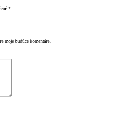
čené
*
pre moje budúce komentáre.