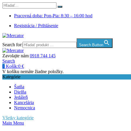
Pracovná doba: Pon-Pia: 8:30 – 16:00 hod
Registrácia / Prihlásenie
Search for:
Search Button
Zavolajte nám
0918 744 145
Search
0
Košík:
0
€
V košíku nemáte žiadne položky.
Kategórie
Šatňa
Dielňa
Jedáleň
Kancelária
Nemocnica
Všetky kategórie
Main Menu