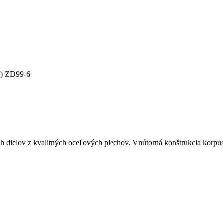
m) ZD99-6
ch dielov z kvalitných oceľových plechov. Vnútorná konštrukcia korp