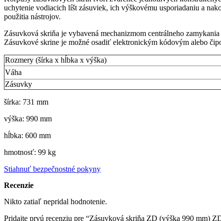
uchytenie vodiacich líšt zásuviek, ich výškovému usporiadaniu a nak
použitia nástrojov.
Zásuvková skriňa je vybavená mechanizmom centrálneho zamykania a
Zásuvkové skrine je možné osadiť elektronickým kódovým alebo čip
Rozmery (šírka x hĺbka x výška)
Váha
Zásuvky
šírka: 731 mm
výška: 990 mm
hĺbka: 600 mm
hmotnosť: 99 kg
Stiahnuť bezpečnostné pokyny
Recenzie
Nikto zatiaľ nepridal hodnotenie.
Pridajte prvú recenziu pre “Zásuvková skriňa ZD (výška 990 mm) Z