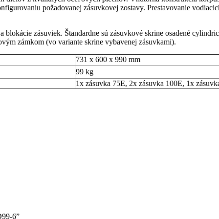
onfigurovaniu požadovanej zásuvkovej zostavy. Prestavovanie vodiacich
 blokácie zásuviek. Štandardne sú zásuvkové skrine osadené cylind
ovým zámkom (vo variante skrine vybavenej zásuvkami).
731 x 600 x 990 mm
99 kg
1x zásuvka 75E, 2x zásuvka 100E, 1x zásuvk
D99-6”