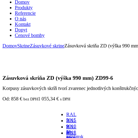
Domov
Produkty
Referencie
O nás
Kontakt
Dopyt
Cenové bomby
Domov
Skrine
Zásuvkové skrine
Zásuvková skriňa ZD (výška 990 m
Zásuvková skriňa ZD (výška 990 mm) ZD99-6
Korpusy zásuvkových skríň tvorí zvarenec jednotlivých konštrukčný
Od:
858
€
1 055,34
€
bez DPH
s DPH
RAL
5015
RAL
-
9010
RAL
za
-
5018
RAL
príplatok
za
-