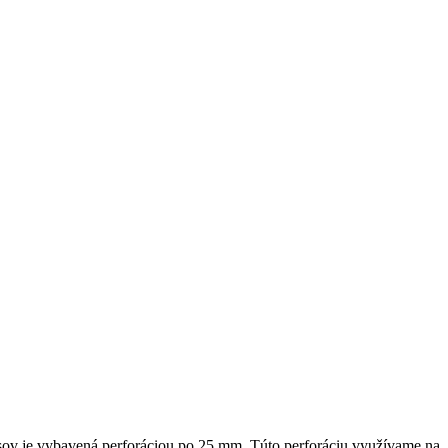
sov je vybavená perforáciou po 25 mm. Túto perforáciu využívame na