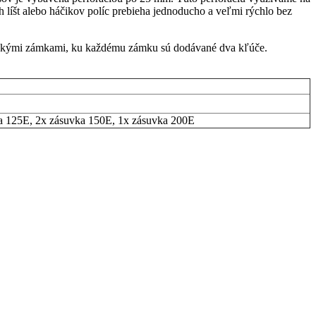
 líšt alebo háčikov políc prebieha jednoducho a veľmi rýchlo bez
rickými zámkami, ku každému zámku sú dodávané dva kľúče.
a 125E, 2x zásuvka 150E, 1x zásuvka 200E