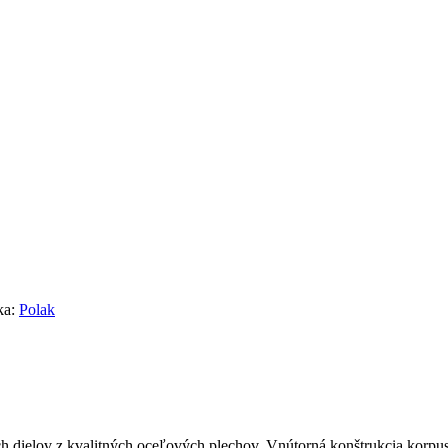
ka:
Polak
ch dielov z kvalitných oceľových plechov. Vnútorná konštrukcia korpu