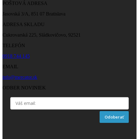
POŠTOVÁ ADRESA
Jasovská 3/A, 851 07 Bratislava
ADRESA SKLADU
Cukrovarská 225, Sládkovičovo, 92521
TELEFÓN
0918 744 145
EMAIL
info@mercator.sk
ODBER NOVINIEK
Odoberať