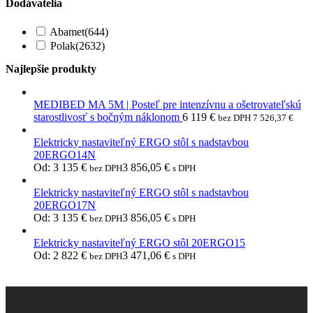
Dodávatelia
Abamet
(644)
Polak
(2632)
Najlepšie produkty
MEDIBED MA 5M | Posteľ pre intenzívnu a ošetrovateľskú
starostlivosť s bočným náklonom
6 119
€
bez DPH
7 526,37
€
Elektricky nastaviteľný ERGO stôl s nadstavbou
20ERGO14N
Od:
3 135
€
3 856,05
€
bez DPH
s DPH
Elektricky nastaviteľný ERGO stôl s nadstavbou
20ERGO17N
Od:
3 135
€
3 856,05
€
bez DPH
s DPH
Elektricky nastaviteľný ERGO stôl 20ERGO15
Od:
2 822
€
3 471,06
€
bez DPH
s DPH