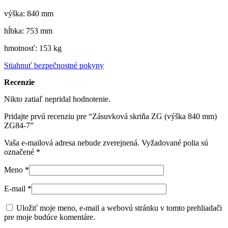
výška: 840 mm
hĺbka: 753 mm
hmotnosť: 153 kg
Stiahnuť bezpečnostné pokyny
Recenzie
Nikto zatiaľ nepridal hodnotenie.
Pridajte prvú recenziu pre “Zásuvková skriňa ZG (výška 840 mm)
ZG84-7”
Vaša e-mailová adresa nebude zverejnená.
Vyžadované polia sú
označené
*
Meno
*
E-mail
*
Uložiť moje meno, e-mail a webovú stránku v tomto prehliadači
pre moje budúce komentáre.