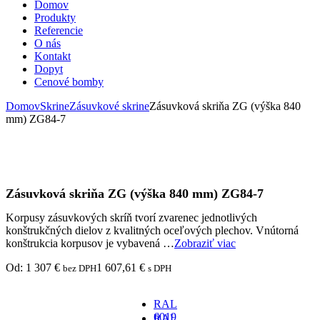
Domov
Produkty
Referencie
O nás
Kontakt
Dopyt
Cenové bomby
Domov
Skrine
Zásuvkové skrine
Zásuvková skriňa ZG (výška 840
mm) ZG84-7
Zásuvková skriňa ZG (výška 840 mm) ZG84-7
Korpusy zásuvkových skríň tvorí zvarenec jednotlivých
konštrukčných dielov z kvalitných oceľových plechov. Vnútorná
konštrukcia korpusov je vybavená …
Zobraziť viac
Od:
1 307
€
1 607,61
€
bez DPH
s DPH
RAL
6019
RAL