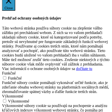
Close
Prehľad ochrany osobných údajov
Táto webová stránka používa súbory cookie na zlepšenie vášho
zážitku pri prechádzaní webom. Z nich sa vo vašom prehliadači
ukladajú súbory cookie, ktoré sú kategorizované podľa potreby,
pretože sú nevyhnutné pre fungovanie základných funkcií webovej
stránky. Používame aj cookies tretích strán, ktoré nám pomáhajú
analyzovať a pochopiť, ako používate túto webovú stránku. Tieto
cookies budú uložené vo vašom prehliadači iba s vaším súhlasom.
Máte tiež možnosť zrušiť tieto cookies. Zrušenie niektorých z týchto
súborov cookie však môže ovplyvniť váš zážitok z prehliadania.
Viac informácií o ochrane osobných údajov sa
dočítate tu
Funkčné
Funkčné
Funkčné súbory cookie pomáhajú vykonávať určité funkcie, ako je
zdieľanie obsahu webovej stránky na platformách sociálnych médií,
zhromažďovanie spätnej väzby a ďalšie funkcie tretích strán.
Výkonnostné
Výkonnostné
Výkonnostné súbory cookie sa používajú na pochopenie a analýzu
kľúčových indexov výkonnosti webovej stránky, čo pomáha pri