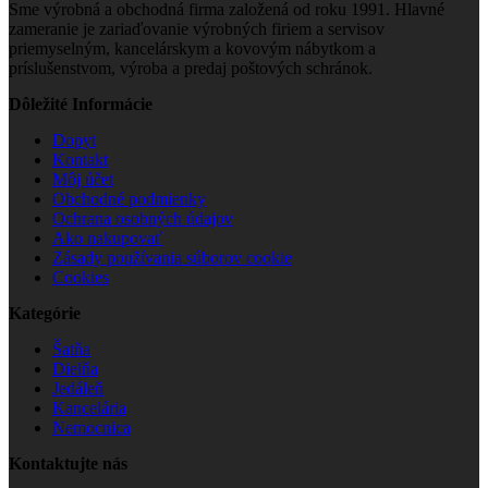
Sme výrobná a obchodná firma založená od roku 1991. Hlavné
zameranie je zariaďovanie výrobných firiem a servisov
priemyselným, kancelárskym a kovovým nábytkom a
príslušenstvom, výroba a predaj poštových schránok.
Dôležité Informácie
Dopyt
Kontakt
Môj účet
Obchodné podmienky
Ochrana osobných údajov
Ako nakupovať
Zásady používania súborov cookie
Cookies
Kategórie
Šatňa
Dielňa
Jedáleň
Kancelária
Nemocnica
Kontaktujte nás