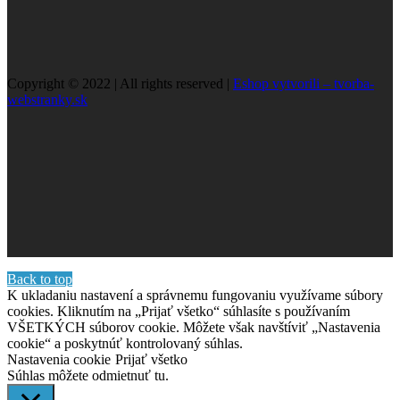
Copyright © 2022 | All rights reserved |
Eshop vytvorili – tvorba-
webstranky.sk
Back to top
K ukladaniu nastavení a správnemu fungovaniu využívame súbory
cookies. Kliknutím na „Prijať všetko“ súhlasíte s používaním
VŠETKÝCH súborov cookie. Môžete však navštíviť „Nastavenia
cookie“ a poskytnúť kontrolovaný súhlas.
Nastavenia cookie
Prijať všetko
Súhlas môžete odmietnuť
tu.