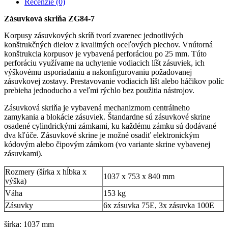
Recenzie (0)
Zásuvková skriňa ZG84-7
Korpusy zásuvkových skríň tvorí zvarenec jednotlivých
konštrukčných dielov z kvalitných oceľových plechov. Vnútorná
konštrukcia korpusov je vybavená perforáciou po 25 mm. Túto
perforáciu využívame na uchytenie vodiacich líšt zásuviek, ich
výškovému usporiadaniu a nakonfigurovaniu požadovanej
zásuvkovej zostavy. Prestavovanie vodiacich líšt alebo háčikov políc
prebieha jednoducho a veľmi rýchlo bez použitia nástrojov.
Zásuvková skriňa je vybavená mechanizmom centrálneho
zamykania a blokácie zásuviek. Štandardne sú zásuvkové skrine
osadené cylindrickými zámkami, ku každému zámku sú dodávané
dva kľúče. Zásuvkové skrine je možné osadiť elektronickým
kódovým alebo čipovým zámkom (vo variante skrine vybavenej
zásuvkami).
Rozmery (šírka x hĺbka x
1037 x 753 x 840 mm
výška)
Váha
153 kg
Zásuvky
6x zásuvka 75E, 3x zásuvka 100E
šírka: 1037 mm