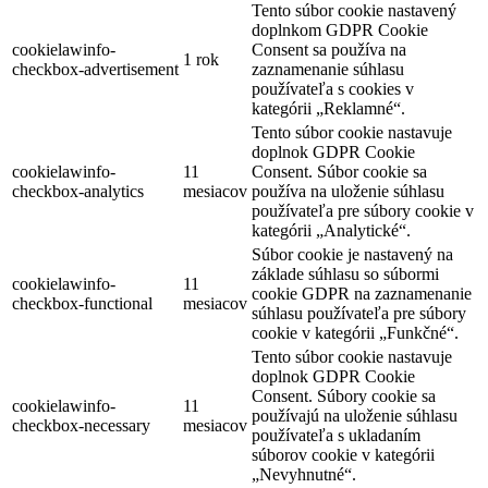
Tento súbor cookie nastavený
doplnkom GDPR Cookie
cookielawinfo-
Consent sa používa na
1 rok
checkbox-advertisement
zaznamenanie súhlasu
používateľa s cookies v
kategórii „Reklamné“.
Tento súbor cookie nastavuje
doplnok GDPR Cookie
cookielawinfo-
11
Consent. Súbor cookie sa
checkbox-analytics
mesiacov
používa na uloženie súhlasu
používateľa pre súbory cookie v
kategórii „Analytické“.
Súbor cookie je nastavený na
základe súhlasu so súbormi
cookielawinfo-
11
cookie GDPR na zaznamenanie
checkbox-functional
mesiacov
súhlasu používateľa pre súbory
cookie v kategórii „Funkčné“.
Tento súbor cookie nastavuje
doplnok GDPR Cookie
Consent. Súbory cookie sa
cookielawinfo-
11
používajú na uloženie súhlasu
checkbox-necessary
mesiacov
používateľa s ukladaním
súborov cookie v kategórii
„Nevyhnutné“.