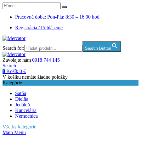
Pracovná doba: Pon-Pia: 8:30 – 16:00 hod
Registrácia / Prihlásenie
Search for:
Search Button
Zavolajte nám
0918 744 145
Search
0
Košík:
0
€
V košíku nemáte žiadne položky.
Kategórie
Šatňa
Dielňa
Jedáleň
Kancelária
Nemocnica
Všetky kategórie
Main Menu