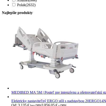
Abamet
(644)
Polak
(2632)
Najlepšie produkty
MEDIBED MA 5M | Posteľ pre intenzívnu a ošetrovateľskú st
Elektricky nastaviteľný ERGO stôl s nadstavbou 20ERGO14
Od:
3 135
€
3 856,05
€
bez DPH
s DPH