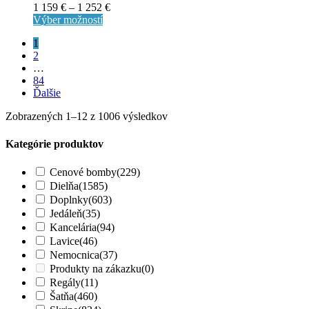
1 159
€
–
1 252
€
Výber možností
1
2
…
84
Ďalšie
Zobrazených 1–12 z 1006 výsledkov
Kategórie produktov
Cenové bomby
(229)
Dielňa
(1585)
Doplnky
(603)
Jedáleň
(35)
Kancelária
(94)
Lavice
(46)
Nemocnica
(37)
Produkty na zákazku
(0)
Regály
(11)
Šatňa
(460)