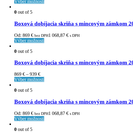
Výber možností
0
out of 5
Boxová dobíjacia skriňa s mincovým zámkom
Od:
869
€
1 068,87
€
bez DPH
s DPH
Výber možností
0
out of 5
Boxová dobíjacia skriňa s mincovým zámkom
869
€
–
939
€
Výber možností
0
out of 5
Boxová dobíjacia skriňa s mincovým zámkom
Od:
869
€
1 068,87
€
bez DPH
s DPH
Výber možností
0
out of 5