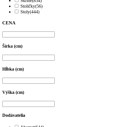
Skrine
(834)
Stoličky
(56)
Stoly
(444)
CENA
Šírka (cm)
Hĺbka (cm)
Výška (cm)
Dodávatelia