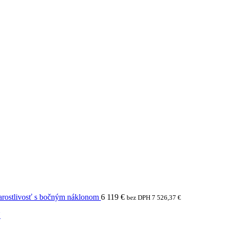
arostlivosť s bočným náklonom
6 119
€
bez DPH
7 526,37
€
N