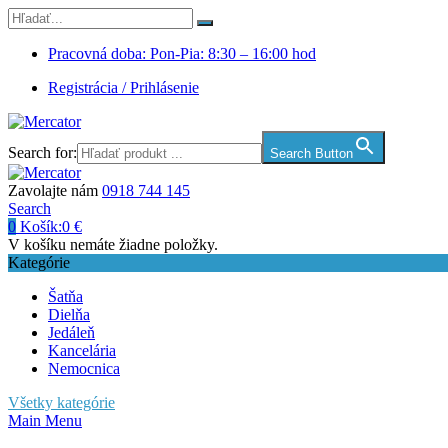
Pracovná doba: Pon-Pia: 8:30 – 16:00 hod
Registrácia / Prihlásenie
Search for:
Search Button
Zavolajte nám
0918 744 145
Search
0
Košík:
0
€
V košíku nemáte žiadne položky.
Kategórie
Šatňa
Dielňa
Jedáleň
Kancelária
Nemocnica
Všetky kategórie
Main Menu