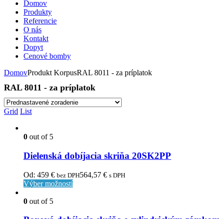
Domov
Produkty
Referencie
O nás
Kontakt
Dopyt
Cenové bomby
Domov
Produkt KorpusRAL 8011 - za príplatok
RAL 8011 - za príplatok
Grid
List
0
out of 5
Dielenská dobíjacia skriňa 20SK2PP
Od:
459
€
564,57
€
bez DPH
s DPH
Výber možností
0
out of 5