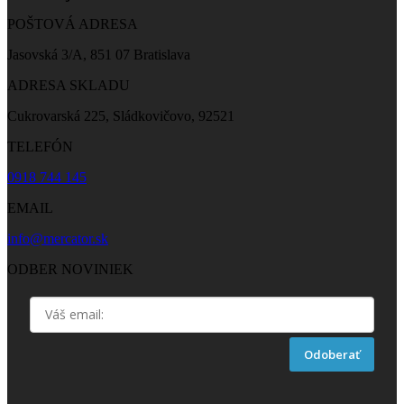
POŠTOVÁ ADRESA
Jasovská 3/A, 851 07 Bratislava
ADRESA SKLADU
Cukrovarská 225, Sládkovičovo, 92521
TELEFÓN
0918 744 145
EMAIL
info@mercator.sk
ODBER NOVINIEK
Odoberať