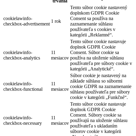
trvania
Tento súbor cookie nastavený
doplnkom GDPR Cookie
cookielawinfo-
Consent sa používa na
1 rok
checkbox-advertisement
zaznamenanie súhlasu
používateľa s cookies v
kategórii „Reklamné“.
Tento súbor cookie nastavuje
doplnok GDPR Cookie
cookielawinfo-
11
Consent. Súbor cookie sa
checkbox-analytics
mesiacov
používa na uloženie súhlasu
používateľa pre súbory cookie v
kategórii „Analytické“.
Súbor cookie je nastavený na
základe súhlasu so súbormi
cookielawinfo-
11
cookie GDPR na zaznamenanie
checkbox-functional
mesiacov
súhlasu používateľa pre súbory
cookie v kategórii „Funkčné“.
Tento súbor cookie nastavuje
doplnok GDPR Cookie
Consent. Súbory cookie sa
cookielawinfo-
11
používajú na uloženie súhlasu
checkbox-necessary
mesiacov
používateľa s ukladaním
súborov cookie v kategórii