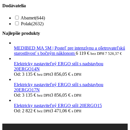
Dodávatelia
Abamet
(644)
Polak
(2632)
Najlepšie produkty
MEDIBED MA 5M | Posteľ pre intenzívnu a ošetrovateľskú
starostlivosť s bočným náklonom
6 119
€
bez DPH
7 526,37
€
Elektricky nastaviteľný ERGO stôl s nadstavbou
20ERGO14N
Od:
3 135
€
3 856,05
€
bez DPH
s DPH
Elektricky nastaviteľný ERGO stôl s nadstavbou
20ERGO17N
Od:
3 135
€
3 856,05
€
bez DPH
s DPH
Elektricky nastaviteľný ERGO stôl 20ERGO15
Od:
2 822
€
3 471,06
€
bez DPH
s DPH