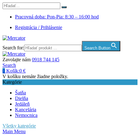
Pracovná doba: Pon-Pia: 8:30 – 16:00 hod
Registrácia / Prihlásenie
Search for:
Search Button
Zavolajte nám
0918 744 145
Search
0
Košík:
0
€
V košíku nemáte žiadne položky.
Kategórie
Šatňa
Dielňa
Jedáleň
Kancelária
Nemocnica
Všetky kategórie
Main Menu