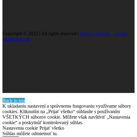
Copyright © 2022 | All rights reserved |
Eshop vytvorili – tvorba-
webstranky.sk
Back to top
K ukladaniu nastavení a správnemu fungovaniu využívame súbory
cookies. Kliknutím na „Prijať všetko“ súhlasíte s používaním
VŠETKÝCH súborov cookie. Môžete však navštíviť „Nastavenia
cookie“ a poskytnúť kontrolovaný súhlas.
Nastavenia cookie
Prijať všetko
Súhlas môžete odmietnuť
tu.