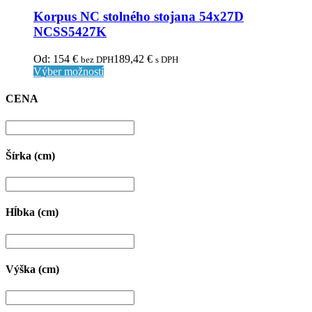
Korpus NC stolného stojana 54x27D
NCSS5427K
Od:
154
€
189,42
€
bez DPH
s DPH
Výber možností
CENA
Šírka (cm)
Hĺbka (cm)
Výška (cm)