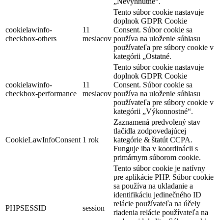
„Nevyhnutné“.
Tento súbor cookie nastavuje
doplnok GDPR Cookie
cookielawinfo-
11
Consent. Súbor cookie sa
checkbox-others
mesiacov
používa na uloženie súhlasu
používateľa pre súbory cookie v
kategórii „Ostatné.
Tento súbor cookie nastavuje
doplnok GDPR Cookie
cookielawinfo-
11
Consent. Súbor cookie sa
checkbox-performance
mesiacov
používa na uloženie súhlasu
používateľa pre súbory cookie v
kategórii „Výkonnostné“.
Zaznamená predvolený stav
tlačidla zodpovedajúcej
CookieLawInfoConsent
1 rok
kategórie & štatút CCPA.
Funguje iba v koordinácii s
primárnym súborom cookie.
Tento súbor cookie je natívny
pre aplikácie PHP. Súbor cookie
sa používa na ukladanie a
identifikáciu jedinečného ID
relácie používateľa na účely
PHPSESSID
session
riadenia relácie používateľa na