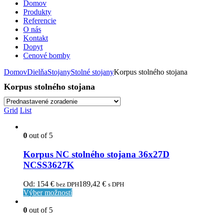
Domov
Produkty
Referencie
O nás
Kontakt
Dopyt
Cenové bomby
Domov
Dielňa
Stojany
Stolné stojany
Korpus stolného stojana
Korpus stolného stojana
Grid
List
0
out of 5
Korpus NC stolného stojana 36x27D
NCSS3627K
Od:
154
€
189,42
€
bez DPH
s DPH
Výber možností
0
out of 5