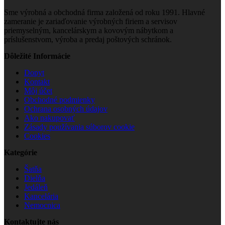
Sme výrobná a obchodná firma založená od roku 1991. Hlavné
zameranie je zariaďovanie výrobných firiem a servisov
priemyselným, kancelárskym a kovovým nábytkom a
príslušenstvom, výroba a predaj poštových schránok.
Dôležité Informácie
Dopyt
Kontakt
Môj účet
Obchodné podmienky
Ochrana osobných údajov
Ako nakupovať
Zásady používania súborov cookie
Cookies
Kategórie
Šatňa
Dielňa
Jedáleň
Kancelária
Nemocnica
Kontaktujte nás