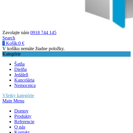
Zavolajte nám
0918 744 145
Search
0
Košík:
0
€
V košíku nemáte žiadne položky.
Kategórie
Šatňa
Dielňa
Jedáleň
Kancelária
Nemocnica
Všetky kategórie
Main Menu
Domov
Produkty
Referencie
O nás
Kontakt