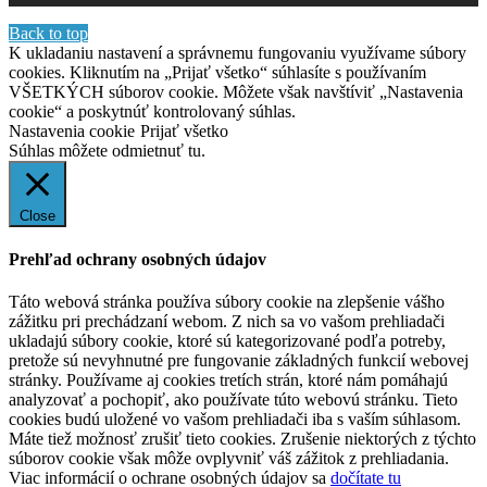
Back to top
K ukladaniu nastavení a správnemu fungovaniu využívame súbory
cookies. Kliknutím na „Prijať všetko“ súhlasíte s používaním
VŠETKÝCH súborov cookie. Môžete však navštíviť „Nastavenia
cookie“ a poskytnúť kontrolovaný súhlas.
Nastavenia cookie
Prijať všetko
Súhlas môžete odmietnuť
tu.
Close
Prehľad ochrany osobných údajov
Táto webová stránka používa súbory cookie na zlepšenie vášho
zážitku pri prechádzaní webom. Z nich sa vo vašom prehliadači
ukladajú súbory cookie, ktoré sú kategorizované podľa potreby,
pretože sú nevyhnutné pre fungovanie základných funkcií webovej
stránky. Používame aj cookies tretích strán, ktoré nám pomáhajú
analyzovať a pochopiť, ako používate túto webovú stránku. Tieto
cookies budú uložené vo vašom prehliadači iba s vaším súhlasom.
Máte tiež možnosť zrušiť tieto cookies. Zrušenie niektorých z týchto
súborov cookie však môže ovplyvniť váš zážitok z prehliadania.
Viac informácií o ochrane osobných údajov sa
dočítate tu