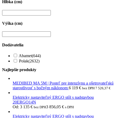
Hĺbka (cm)
Výška (cm)
Dodávatelia
Abamet
(644)
Polak
(2632)
Najlepšie produkty
MEDIBED MA 5M | Posteľ pre intenzívnu a ošetrovateľskú
starostlivosť s bočným náklonom
6 119
€
bez DPH
7 526,37
€
Elektricky nastaviteľný ERGO stôl s nadstavbou
20ERGO14N
Od:
3 135
€
3 856,05
€
bez DPH
s DPH
Elektricky nastaviteľný ERGO stôl s nadstavbou