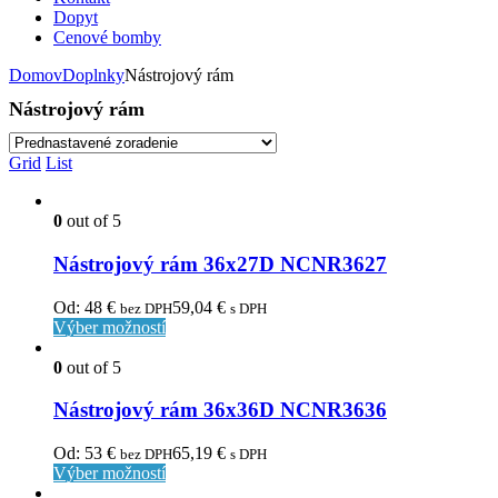
Dopyt
Cenové bomby
Domov
Doplnky
Nástrojový rám
Nástrojový rám
Grid
List
0
out of 5
Nástrojový rám 36x27D NCNR3627
Od:
48
€
59,04
€
bez DPH
s DPH
Výber možností
0
out of 5
Nástrojový rám 36x36D NCNR3636
Od:
53
€
65,19
€
bez DPH
s DPH
Výber možností