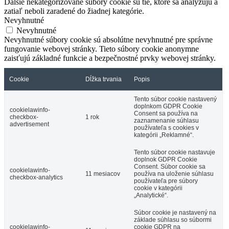
Ďalšie nekategorizované súbory cookie sú tie, ktoré sa analyzujú a
zatiaľ neboli zaradené do žiadnej kategórie.
Nevyhnutné
Nevyhnutné
Nevyhnutné súbory cookie sú absolútne nevyhnutné pre správne
fungovanie webovej stránky. Tieto súbory cookie anonymne
zaisťujú základné funkcie a bezpečnostné prvky webovej stránky.
Cookie
Dĺžka trvania
Popis
Tento súbor cookie nastavený
doplnkom GDPR Cookie
cookielawinfo-
Consent sa používa na
checkbox-
1 rok
zaznamenanie súhlasu
advertisement
používateľa s cookies v
kategórii „Reklamné“.
Tento súbor cookie nastavuje
doplnok GDPR Cookie
Consent. Súbor cookie sa
cookielawinfo-
11 mesiacov
používa na uloženie súhlasu
checkbox-analytics
používateľa pre súbory
cookie v kategórii
„Analytické“.
Súbor cookie je nastavený na
základe súhlasu so súbormi
cookielawinfo-
cookie GDPR na