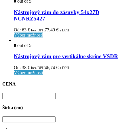
0
out of 5
Nástrojový rám do zásuvky 54x27D
NCNRZ5427
Od:
63
€
77,49
€
bez DPH
s DPH
Výber možností
0
out of 5
Nástrojový rám pre vertikálne skrine VSDR
Od:
38
€
46,74
€
bez DPH
s DPH
Výber možností
CENA
Šírka (cm)