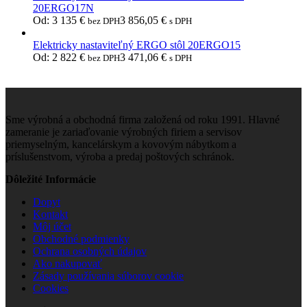
20ERGO17N
Od:
3 135
€
3 856,05
€
bez DPH
s DPH
Elektricky nastaviteľný ERGO stôl 20ERGO15
Od:
2 822
€
3 471,06
€
bez DPH
s DPH
Sme výrobná a obchodná firma založená od roku 1991. Hlavné
zameranie je zariaďovanie výrobných firiem a servisov
priemyselným, kancelárskym a kovovým nábytkom a
príslušenstvom, výroba a predaj poštových schránok.
Dôležité Informácie
Dopyt
Kontakt
Môj účet
Obchodné podmienky
Ochrana osobných údajov
Ako nakupovať
Zásady používania súborov cookie
Cookies