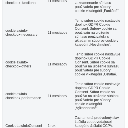
11 mesiacov
checkbox-functional
zaznamenanie súhlasu
používateľa pre súbory
cookie v kategórii „Funkčné“.
Tento súbor cookie nastavuje
doplnok GDPR Cookie
Consent. Súbory cookie sa
cookielawinfo-
11 mesiacov
používajú na uloženie
checkbox-necessary
súhlasu používateľa s
ukladaním súborov cookie v
kategórii „Nevyhnutné“.
Tento súbor cookie nastavuje
doplnok GDPR Cookie
cookielawinfo-
Consent. Súbor cookie sa
11 mesiacov
checkbox-others
používa na uloženie súhlasu
používateľa pre súbory
cookie v kategórii „Ostatné.
Tento súbor cookie nastavuje
doplnok GDPR Cookie
Consent. Súbor cookie sa
cookielawinfo-
11 mesiacov
používa na uloženie súhlasu
checkbox-performance
používateľa pre súbory
cookie v kategórii
„Výkonnostné“.
Zaznamená predvolený stav
tlačidla zodpovedajúcej
CookieLawInfoConsent
1 rok
kategórie & štatút CCPA.