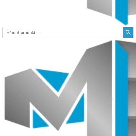
Search Button
Search
for: