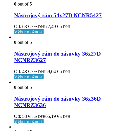
0
out of 5
Nástrojový rám 54x27D NCNR5427
Od:
63
€
77,49
€
bez DPH
s DPH
Výber možností
0
out of 5
Nástrojový rám do zásuvky 36x27D
NCNRZ3627
Od:
48
€
59,04
€
bez DPH
s DPH
Výber možností
0
out of 5
Nástrojový rám do zásuvky 36x36D
NCNRZ3636
Od:
53
€
65,19
€
bez DPH
s DPH
Výber možností