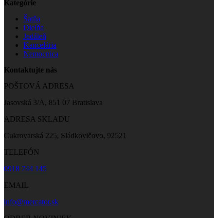
Kategórie
Šatňa
Dielňa
Jedáleň
Kancelária
Nemocnica
Kontaktujte nás
POŠTOVÁ ADRESA
Jasovská 3/A, 851 07 Bratislava
ADRESA SKLADU
Cukrovarská 225, Sládkovičovo, 92521
TELEFÓN
0918 744 145
EMAIL
info@mercator.sk