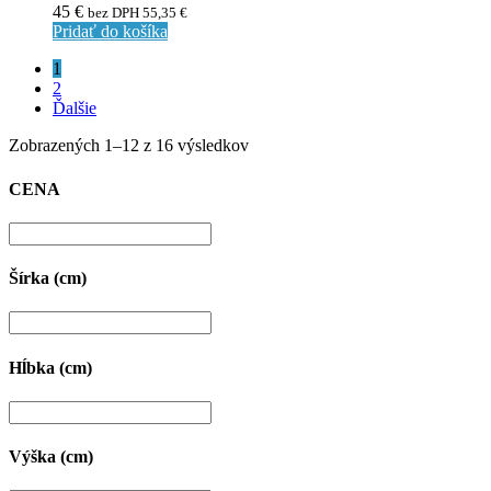
45
€
bez DPH
55,35
€
Pridať do košíka
1
2
Ďalšie
Zobrazených 1–12 z 16 výsledkov
CENA
Šírka (cm)
Hĺbka (cm)
Výška (cm)