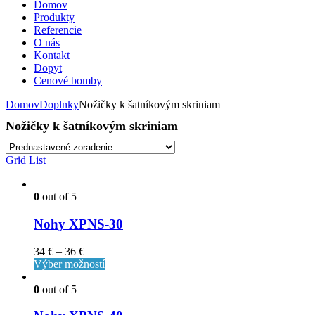
Domov
Produkty
Referencie
O nás
Kontakt
Dopyt
Cenové bomby
Domov
Doplnky
Nožičky k šatníkovým skriniam
Nožičky k šatníkovým skriniam
Grid
List
0
out of 5
Nohy XPNS-30
34
€
–
36
€
Výber možností
0
out of 5