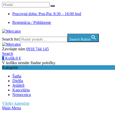
Pracovná doba: Pon-Pia: 8:30 – 16:00 hod
Registrácia / Prihlásenie
Search for:
Search Button
Zavolajte nám
0918 744 145
Search
0
Košík:
0
€
V košíku nemáte žiadne položky.
Kategórie
Šatňa
Dielňa
Jedáleň
Kancelária
Nemocnica
Všetky kategórie
Main Menu