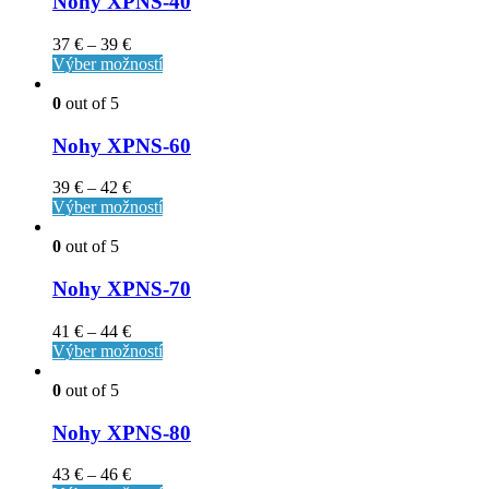
Nohy XPNS-40
37
€
–
39
€
Výber možností
0
out of 5
Nohy XPNS-60
39
€
–
42
€
Výber možností
0
out of 5
Nohy XPNS-70
41
€
–
44
€
Výber možností
0
out of 5
Nohy XPNS-80
43
€
–
46
€