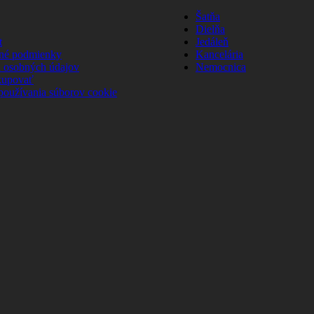
Šatňa
Dielňa
t
Jedáleň
né podmienky
Kancelária
 osobných údajov
Nemocnica
kupovať
používania súborov cookie