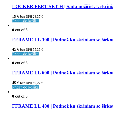
LOCKER FEET SET H | Sada nožičiek k skrini
19
€
bez DPH
23,37
€
Pridať do košíka
0
out of 5
FFRAME LL 300 | Podnož ku skriniam so šírk
45
€
bez DPH
55,35
€
Pridať do košíka
0
out of 5
FFRAME LL 600 | Podnož ku skriniam so šírk
49
€
bez DPH
60,27
€
Pridať do košíka
0
out of 5
FFRAME LL 400 | Podnož ku skriniam so šírk