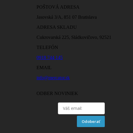
POŠTOVÁ ADRESA
Jasovská 3/A, 851 07 Bratislava
ADRESA SKLADU
Cukrovarská 225, Sládkovičovo, 92521
TELEFÓN
0918 744 145
EMAIL
info@mercator.sk
ODBER NOVINIEK
Odoberať