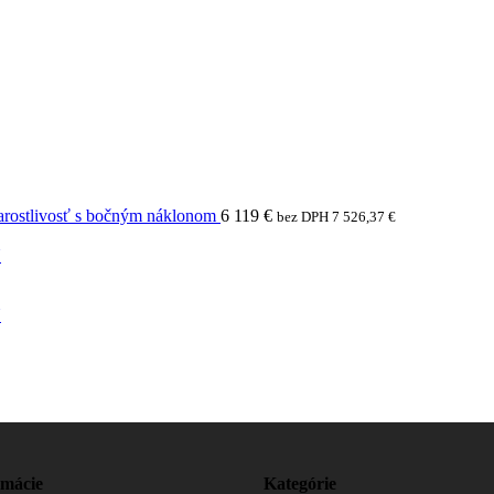
arostlivosť s bočným náklonom
6 119
€
bez DPH
7 526,37
€
N
N
rmácie
Kategórie