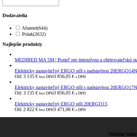
Dodávatelia
Abamet
(644)
Polak
(2632)
Najlepšie produkty
MEDIBED MA 5M | Posteľ pre intenzívnu a ošetrovateľskú st
Elektricky nastaviteľný ERGO stôl s nadstavbou 20ERGO14
Od:
3 135
€
3 856,05
€
bez DPH
s DPH
Elektricky nastaviteľný ERGO stôl s nadstavbou 20ERGO17
Od:
3 135
€
3 856,05
€
bez DPH
s DPH
Elektricky nastaviteľný ERGO stôl 20ERGO15
Od:
2 822
€
3 471,06
€
bez DPH
s DPH
Dôležité Info