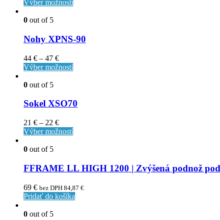
Výber možností
0
out of 5
Nohy XPNS-90
44
€
–
47
€
Výber možností
0
out of 5
Sokel XSO70
21
€
–
22
€
Výber možností
0
out of 5
FFRAME LL HIGH 1200 | Zvýšená podnož pod š
69
€
bez DPH
84,87
€
Pridať do košíka
0
out of 5