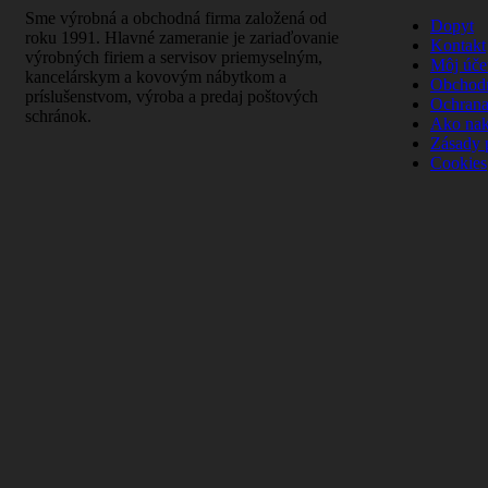
Sme výrobná a obchodná firma založená od
Dopyt
roku 1991. Hlavné zameranie je zariaďovanie
Kontakt
výrobných firiem a servisov priemyselným,
Môj úče
kancelárskym a kovovým nábytkom a
Obchod
príslušenstvom, výroba a predaj poštových
Ochrana
schránok.
Ako na
Zásady 
Cookies