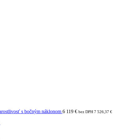
arostlivosť s bočným náklonom
6 119
€
bez DPH
7 526,37
€
N
N