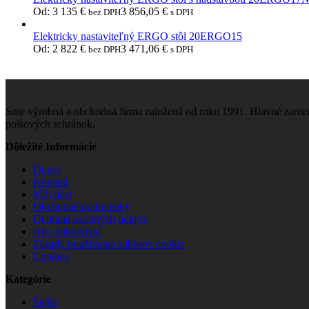
Od:
3 135
€
3 856,05
€
bez DPH
s DPH
Elektricky nastaviteľný ERGO stôl 20ERGO15
Od:
2 822
€
3 471,06
€
bez DPH
s DPH
Sme výrobná a obchodná firma založená od roku 1991. Hlavné zamera
poštových schránok.
Dôležité Informácie
Dopyt
Kontakt
Môj účet
Obchodné podmienky
Ochrana osobných údajov
Ako nakupovať
Zásady používania súborov cookie
Cookies
Kategórie
Šatňa