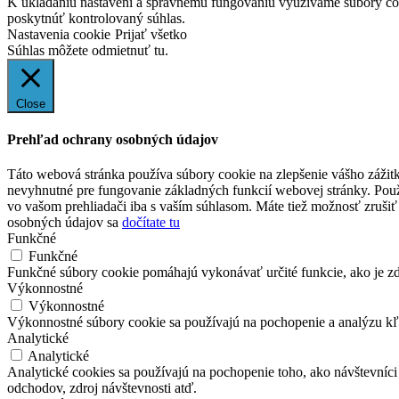
K ukladaniu nastavení a správnemu fungovaniu využívame súbory co
poskytnúť kontrolovaný súhlas.
Nastavenia cookie
Prijať všetko
Súhlas môžete odmietnuť
tu.
Close
Prehľad ochrany osobných údajov
Táto webová stránka používa súbory cookie na zlepšenie vášho zážitk
nevyhnutné pre fungovanie základných funkcií webovej stránky. Použ
vo vašom prehliadači iba s vaším súhlasom. Máte tiež možnosť zrušiť 
osobných údajov sa
dočítate tu
Funkčné
Funkčné
Funkčné súbory cookie pomáhajú vykonávať určité funkcie, ako je zdi
Výkonnostné
Výkonnostné
Výkonnostné súbory cookie sa používajú na pochopenie a analýzu kľú
Analytické
Analytické
Analytické cookies sa používajú na pochopenie toho, ako návštevníci
odchodov, zdroj návštevnosti atď.