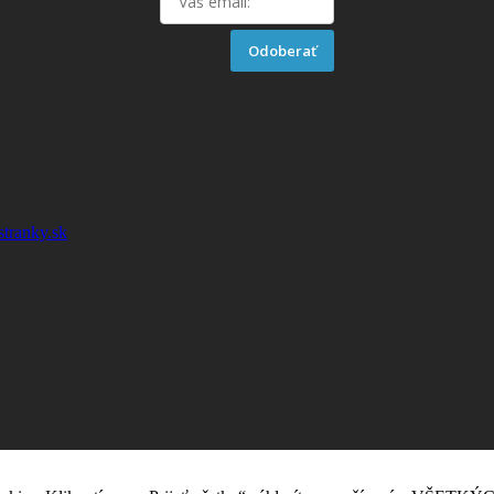
Odoberať
stranky.sk