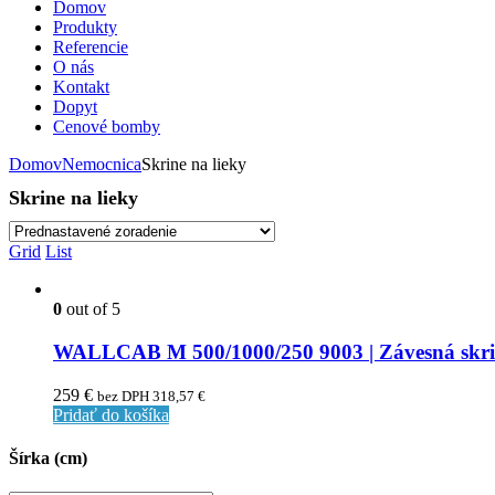
Domov
Produkty
Referencie
O nás
Kontakt
Dopyt
Cenové bomby
Domov
Nemocnica
Skrine na lieky
Skrine na lieky
Grid
List
0
out of 5
WALLCAB M 500/1000/250 9003 | Závesná skriň
259
€
bez DPH
318,57
€
Pridať do košíka
Šírka (cm)