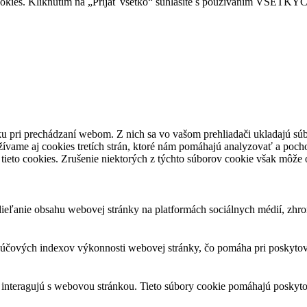
okies. Kliknutím na „Prijať všetko“ súhlasíte s používaním VŠETKÝC
u pri prechádzaní webom. Z nich sa vo vašom prehliadači ukladajú súb
ívame aj cookies tretích strán, ktoré nám pomáhajú analyzovať a pocho
tieto cookies. Zrušenie niektorých z týchto súborov cookie však môže o
eľanie obsahu webovej stránky na platformách sociálnych médií, zhroma
čových indexov výkonnosti webovej stránky, čo pomáha pri poskytovan
 interagujú s webovou stránkou. Tieto súbory cookie pomáhajú poskyto