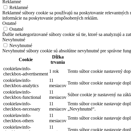
Reklamné
Reklamné
Reklamné súbory cookie sa používajú na poskytovanie relevantných
informácie na poskytovanie prispôsobených reklám.
Ostatné
Ostatné
Ďalšie nekategorizované súbory cookie sú tie, ktoré sa analyzujú a zat
Nevyhnutné
Nevyhnutné
Nevyhnutné súbory cookie sú absolútne nevyhnutné pre správne fung
Dĺžka
Cookie
trvania
cookielawinfo-
1 rok
Tento súbor cookie nastavený do
checkbox-advertisement
cookielawinfo-
11
Tento súbor cookie nastavuje dop
checkbox-analytics
mesiacov
cookielawinfo-
11
Súbor cookie je nastavený na zák
checkbox-functional
mesiacov
cookielawinfo-
11
Tento súbor cookie nastavuje dop
checkbox-necessary
mesiacov
„Nevyhnutné“.
cookielawinfo-
11
Tento súbor cookie nastavuje dop
checkbox-others
mesiacov
cookielawinfo-
11
Tento súbor cookie nastavuje dop