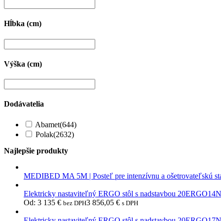
Hĺbka (cm)
Výška (cm)
Dodávatelia
Abamet
(644)
Polak
(2632)
Najlepšie produkty
MEDIBED MA 5M | Posteľ pre intenzívnu a ošetrovateľskú st
Elektricky nastaviteľný ERGO stôl s nadstavbou 20ERGO14
Od:
3 135
€
3 856,05
€
bez DPH
s DPH
Elektricky nastaviteľný ERGO stôl s nadstavbou 20ERGO17