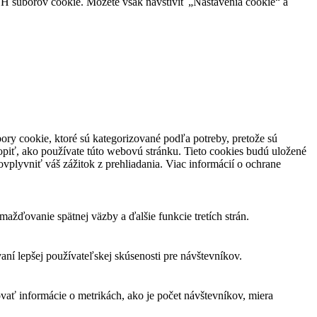
H súborov cookie. Môžete však navštíviť „Nastavenia cookie“ a
ory cookie, ktoré sú kategorizované podľa potreby, pretože sú
piť, ako používate túto webovú stránku. Tieto cookies budú uložené
vplyvniť váš zážitok z prehliadania. Viac informácií o ochrane
žďovanie spätnej väzby a ďalšie funkcie tretích strán.
í lepšej používateľskej skúsenosti pre návštevníkov.
vať informácie o metrikách, ako je počet návštevníkov, miera