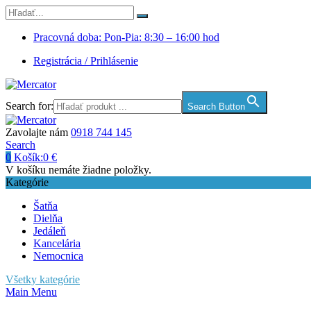
Pracovná doba: Pon-Pia: 8:30 – 16:00 hod
Registrácia / Prihlásenie
Search for:
Search Button
Zavolajte nám
0918 744 145
Search
0
Košík:
0
€
V košíku nemáte žiadne položky.
Kategórie
Šatňa
Dielňa
Jedáleň
Kancelária
Nemocnica
Všetky kategórie
Main Menu