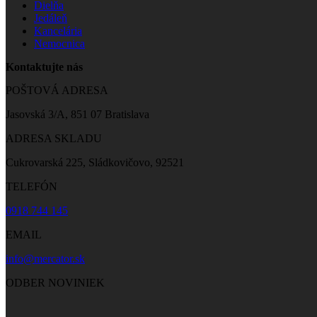
Dielňa
Jedáleň
Kancelária
Nemocnica
Kontaktujte nás
POŠTOVÁ ADRESA
Jasovská 3/A, 851 07 Bratislava
ADRESA SKLADU
Cukrovarská 225, Sládkovičovo, 92521
TELEFÓN
0918 744 145
EMAIL
info@mercator.sk
ODBER NOVINIEK