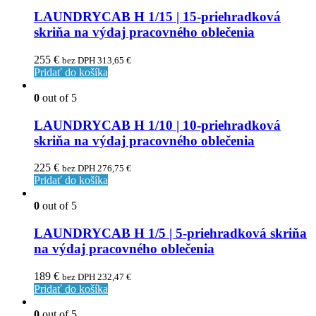
LAUNDRYCAB H 1/15 | 15-priehradková
skriňa na výdaj pracovného oblečenia
255
€
bez DPH
313,65
€
Pridať do košíka
0
out of 5
LAUNDRYCAB H 1/10 | 10-priehradková
skriňa na výdaj pracovného oblečenia
225
€
bez DPH
276,75
€
Pridať do košíka
0
out of 5
LAUNDRYCAB H 1/5 | 5-priehradková skriňa
na výdaj pracovného oblečenia
189
€
bez DPH
232,47
€
Pridať do košíka
0
out of 5