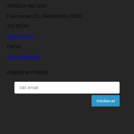
ADRESA SKLADU
Cukrovarská 225, Sládkovičovo, 92521
TELEFÓN
0918 744 145
EMAIL
info@mercator.sk
ODBER NOVINIEK
Odoberať