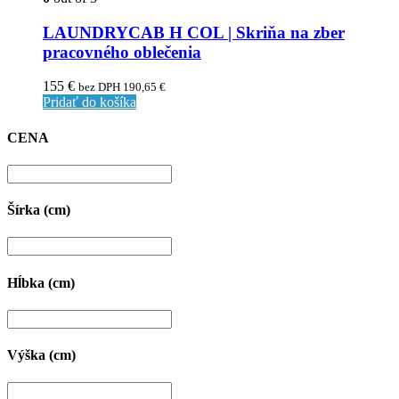
LAUNDRYCAB H COL | Skriňa na zber
pracovného oblečenia
155
€
bez DPH
190,65
€
Pridať do košíka
CENA
Šírka (cm)
Hĺbka (cm)
Výška (cm)