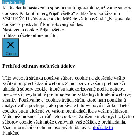
Back to top
K ukladaniu nastavení a správnemu fungovaniu využívame súbory
cookies. Kliknutím na „Prijať všetko“ súhlasíte s používaním
VŠETKÝCH súborov cookie. Môžete však navštíviť „Nastavenia
cookie“ a poskytnúť kontrolovaný súhlas.
Nastavenia cookie
Prijať všetko
Súhlas môžete odmietnuť
tu.
Close
Prehľad ochrany osobných údajov
Táto webová stránka používa súbory cookie na zlepšenie vášho
zážitku pri prechádzaní webom. Z nich sa vo vašom prehliadači
ukladajú súbory cookie, ktoré sú kategorizované podľa potreby,
pretože sú nevyhnutné pre fungovanie základných funkcií webovej
stránky. Používame aj cookies tretích strán, ktoré nám pomáhajú
analyzovať a pochopiť, ako používate túto webovú stránku. Tieto
cookies budú uložené vo vašom prehliadači iba s vaším súhlasom.
Máte tiež možnosť zrušiť tieto cookies. Zrušenie niektorých z týchto
súborov cookie však môže ovplyvniť váš zážitok z prehliadania.
Viac informácií o ochrane osobných údajov sa
dočítate tu
Funkčné