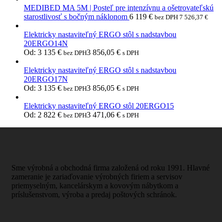
MEDIBED MA 5M | Posteľ pre intenzívnu a ošetrovateľskú
starostlivosť s bočným náklonom
6 119
€
bez DPH
7 526,37
€
Elektricky nastaviteľný ERGO stôl s nadstavbou
20ERGO14N
Od:
3 135
€
3 856,05
€
bez DPH
s DPH
Elektricky nastaviteľný ERGO stôl s nadstavbou
20ERGO17N
Od:
3 135
€
3 856,05
€
bez DPH
s DPH
Elektricky nastaviteľný ERGO stôl 20ERGO15
Od:
2 822
€
3 471,06
€
bez DPH
s DPH
Sme výrobná a obchodná firma založená od roku 1991. Hlavné
zameranie je zariaďovanie výrobných firiem a servisov
priemyselným, kancelárskym a kovovým nábytkom a
príslušenstvom, výroba a predaj poštových schránok.