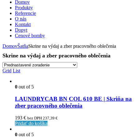
Domov
Produkty
Referencie
O nás
Kontakt
Dopyt
Cenové bomby
Domov
Šatňa
Skrine na výdaj a zber pracovného oblečenia
Skrine na výdaj a zber pracovného oblečenia
Grid
List
0
out of 5
LAUNDRYCAB BN COL 610 BE | Skriňa na
zber pracovného oblečenia
193
€
bez DPH
237,39
€
Pridať do košíka
0
out of 5