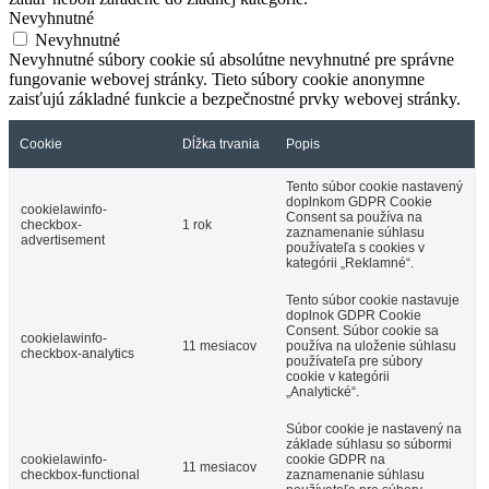
Nevyhnutné
Nevyhnutné
Nevyhnutné súbory cookie sú absolútne nevyhnutné pre správne
fungovanie webovej stránky. Tieto súbory cookie anonymne
zaisťujú základné funkcie a bezpečnostné prvky webovej stránky.
Cookie
Dĺžka trvania
Popis
Tento súbor cookie nastavený
doplnkom GDPR Cookie
cookielawinfo-
Consent sa používa na
checkbox-
1 rok
zaznamenanie súhlasu
advertisement
používateľa s cookies v
kategórii „Reklamné“.
Tento súbor cookie nastavuje
doplnok GDPR Cookie
Consent. Súbor cookie sa
cookielawinfo-
11 mesiacov
používa na uloženie súhlasu
checkbox-analytics
používateľa pre súbory
cookie v kategórii
„Analytické“.
Súbor cookie je nastavený na
základe súhlasu so súbormi
cookielawinfo-
cookie GDPR na
11 mesiacov
checkbox-functional
zaznamenanie súhlasu