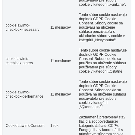
používateľa pre súbory
cookie v kategórii „Funkčné“.
Tento súbor cookie nastavuje
doplnok GDPR Cookie
Consent. Súbory cookie sa
cookielawinfo-
11 mesiacov
používajú na uloženie
checkbox-necessary
súhlasu používateľa s
ukladaním súborov cookie v
kategórii „Nevyhnutné“.
Tento súbor cookie nastavuje
doplnok GDPR Cookie
cookielawinfo-
Consent. Súbor cookie sa
11 mesiacov
checkbox-others
používa na uloženie súhlasu
používateľa pre súbory
cookie v kategórii „Ostatné.
Tento súbor cookie nastavuje
doplnok GDPR Cookie
Consent. Súbor cookie sa
cookielawinfo-
11 mesiacov
používa na uloženie súhlasu
checkbox-performance
používateľa pre súbory
cookie v kategórii
„Výkonnostné“.
Zaznamená predvolený stav
tlačidla zodpovedajúcej
CookieLawInfoConsent
1 rok
kategórie & štatút CCPA.
Funguje iba v koordinácii s
primárnym súborom cookie.