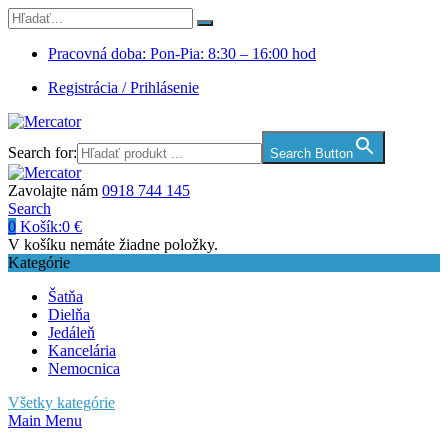
Pracovná doba: Pon-Pia: 8:30 – 16:00 hod
Registrácia / Prihlásenie
Search for:
Search Button
Zavolajte nám
0918 744 145
Search
0
Košík:
0
€
V košíku nemáte žiadne položky.
Kategórie
Šatňa
Dielňa
Jedáleň
Kancelária
Nemocnica
Všetky kategórie
Main Menu