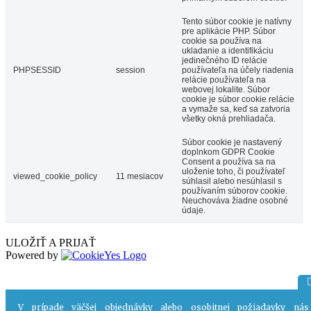
Tento súbor cookie je natívny
pre aplikácie PHP. Súbor
cookie sa používa na
ukladanie a identifikáciu
jedinečného ID relácie
PHPSESSID
session
používateľa na účely riadenia
relácie používateľa na
webovej lokalite. Súbor
cookie je súbor cookie relácie
a vymaže sa, keď sa zatvoria
všetky okná prehliadača.
Súbor cookie je nastavený
doplnkom GDPR Cookie
Consent a používa sa na
uloženie toho, či používateľ
viewed_cookie_policy
11 mesiacov
súhlasil alebo nesúhlasil s
používaním súborov cookie.
Neuchováva žiadne osobné
údaje.
ULOŽIŤ A PRIJAŤ
Powered by
V prípade väčšej objednávky alebo osobitnej požiadavky nás