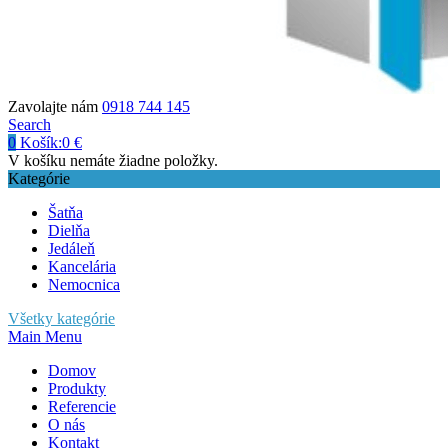
Zavolajte nám
0918 744 145
Search
0
Košík:
0
€
V košíku nemáte žiadne položky.
Kategórie
Šatňa
Dielňa
Jedáleň
Kancelária
Nemocnica
Všetky kategórie
Main Menu
Domov
Produkty
Referencie
O nás
Kontakt