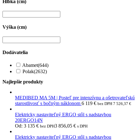
Hĺbka (cm)
Výška (cm)
Dodávatelia
Abamet
(644)
Polak
(2632)
Najlepšie produkty
MEDIBED MA 5M | Posteľ pre intenzívnu a ošetrovateľskú
starostlivosť s bočným náklonom
6 119
€
bez DPH
7 526,37
€
Elektricky nastaviteľný ERGO stôl s nadstavbou
20ERGO14N
Od:
3 135
€
3 856,05
€
bez DPH
s DPH
Elektricky nastaviteľný ERGO stôl s nadstavbou