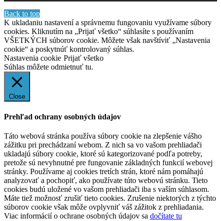
Back to top
K ukladaniu nastavení a správnemu fungovaniu využívame súbory
cookies. Kliknutím na „Prijať všetko“ súhlasíte s používaním
VŠETKÝCH súborov cookie. Môžete však navštíviť „Nastavenia
cookie“ a poskytnúť kontrolovaný súhlas.
Nastavenia cookie
Prijať všetko
Súhlas môžete odmietnuť
tu.
Close
Prehľad ochrany osobných údajov
Táto webová stránka používa súbory cookie na zlepšenie vášho
zážitku pri prechádzaní webom. Z nich sa vo vašom prehliadači
ukladajú súbory cookie, ktoré sú kategorizované podľa potreby,
pretože sú nevyhnutné pre fungovanie základných funkcií webovej
stránky. Používame aj cookies tretích strán, ktoré nám pomáhajú
analyzovať a pochopiť, ako používate túto webovú stránku. Tieto
cookies budú uložené vo vašom prehliadači iba s vaším súhlasom.
Máte tiež možnosť zrušiť tieto cookies. Zrušenie niektorých z týchto
súborov cookie však môže ovplyvniť váš zážitok z prehliadania.
Viac informácií o ochrane osobných údajov sa
dočítate tu