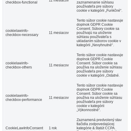
11 mesiacov
checkbox-functional
zaznamenanie súhlasu
používateľa pre súbory
cookie v kategórii „Funkčné“.
Tento súbor cookie nastavuje
doplnok GDPR Cookie
Consent. Súbory cookie sa
cookielawinfo-
11 mesiacov
používajú na uloženie
checkbox-necessary
súhlasu používateľa s
ukladaním súborov cookie v
kategórii „Nevyhnutné“.
Tento súbor cookie nastavuje
doplnok GDPR Cookie
cookielawinfo-
Consent. Súbor cookie sa
11 mesiacov
checkbox-others
používa na uloženie súhlasu
používateľa pre súbory
cookie v kategórii „Ostatné.
Tento súbor cookie nastavuje
doplnok GDPR Cookie
Consent. Súbor cookie sa
cookielawinfo-
11 mesiacov
používa na uloženie súhlasu
checkbox-performance
používateľa pre súbory
cookie v kategórii
„Výkonnostné“.
Zaznamená predvolený stav
tlačidla zodpovedajúcej
CookieLawInfoConsent
1 rok
kategórie & štatút CCPA.