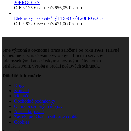
20ERGO17N
Od:
3 135
€
3 856,05
€
bez DPH
s DPH
Elektricky nastaviteľný ERGO stôl 20ERGO15
Od:
2 822
€
3 471,06
€
bez DPH
s DPH
Sme výrobná a obchodná firma založená od roku 1991. Hlavné
zameranie je zariaďovanie výrobných firiem a servisov
priemyselným, kancelárskym a kovovým nábytkom a
príslušenstvom, výroba a predaj poštových schránok.
Dôležité Informácie
Dopyt
Kontakt
Môj účet
Obchodné podmienky
Ochrana osobných údajov
Ako nakupovať
Zásady používania súborov cookie
Cookies