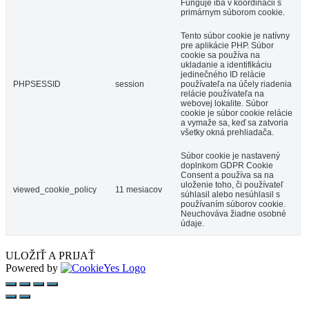
Funguje iba v koordinácii s
primárnym súborom cookie.
Tento súbor cookie je natívny
pre aplikácie PHP. Súbor
cookie sa používa na
ukladanie a identifikáciu
jedinečného ID relácie
PHPSESSID
session
používateľa na účely riadenia
relácie používateľa na
webovej lokalite. Súbor
cookie je súbor cookie relácie
a vymaže sa, keď sa zatvoria
všetky okná prehliadača.
Súbor cookie je nastavený
doplnkom GDPR Cookie
Consent a používa sa na
uloženie toho, či používateľ
viewed_cookie_policy
11 mesiacov
súhlasil alebo nesúhlasil s
používaním súborov cookie.
Neuchováva žiadne osobné
údaje.
ULOŽIŤ A PRIJAŤ
Powered by