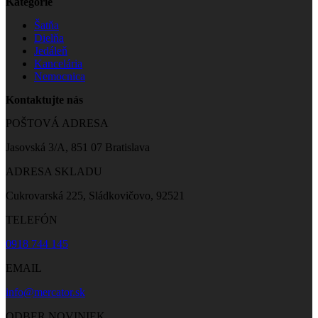
Kategórie
Šatňa
Dielňa
Jedáleň
Kancelária
Nemocnica
Kontaktujte nás
POŠTOVÁ ADRESA
Jasovská 3/A, 851 07 Bratislava
ADRESA SKLADU
Cukrovarská 225, Sládkovičovo, 92521
TELEFÓN
0918 744 145
EMAIL
info@mercator.sk
ODBER NOVINIEK