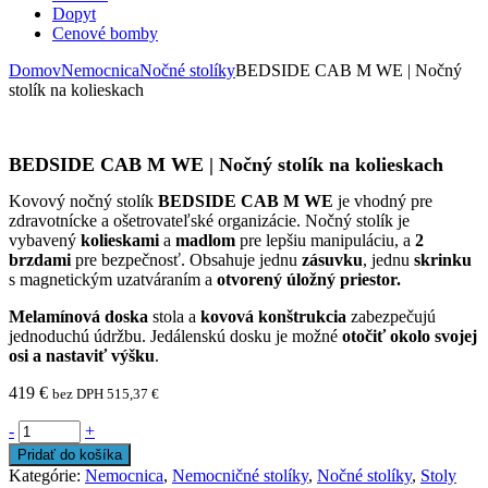
Dopyt
Cenové bomby
Domov
Nemocnica
Nočné stolíky
BEDSIDE CAB M WE | Nočný
stolík na kolieskach
BEDSIDE CAB M WE | Nočný stolík na kolieskach
Kovový nočný stolík
BEDSIDE CAB M WE
je vhodný pre
zdravotnícke a ošetrovateľské organizácie. Nočný stolík je
vybavený
kolieskami
a
madlom
pre lepšiu manipuláciu, a
2
brzdami
pre bezpečnosť. Obsahuje jednu
zásuvku
, jednu
skrinku
s magnetickým uzatváraním a
otvorený úložný priestor.
Melamínová doska
stola a
kovová konštrukcia
zabezpečujú
jednoduchú údržbu. Jedálenskú dosku je možné
otočiť okolo svojej
osi a nastaviť výšku
.
419
€
bez DPH
515,37
€
-
+
Pridať do košíka
Kategórie:
Nemocnica
,
Nemocničné stolíky
,
Nočné stolíky
,
Stoly