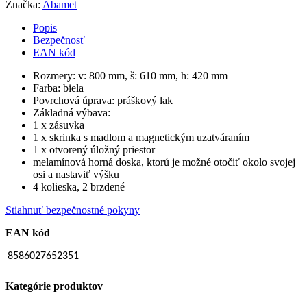
Značka:
Abamet
Popis
Bezpečnosť
EAN kód
Rozmery: v: 800 mm, š: 610 mm, h: 420 mm
Farba: biela
Povrchová úprava: práškový lak
Základná výbava:
1 x zásuvka
1 x skrinka s madlom a magnetickým uzatváraním
1 x otvorený úložný priestor
melamínová horná doska, ktorú je možné otočiť okolo svojej
osi a nastaviť výšku
4 kolieska, 2 brzdené
Stiahnuť bezpečnostné pokyny
EAN kód
8586027652351
Kategórie produktov