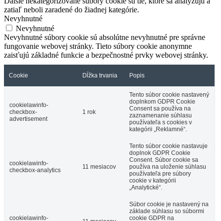
Ďalšie nekategorizované súbory cookie sú tie, ktoré sa analyzujú a
zatiaľ neboli zaradené do žiadnej kategórie.
Nevyhnutné
Nevyhnutné
Nevyhnutné súbory cookie sú absolútne nevyhnutné pre správne
fungovanie webovej stránky. Tieto súbory cookie anonymne
zaisťujú základné funkcie a bezpečnostné prvky webovej stránky.
Cookie
Dĺžka trvania
Popis
Tento súbor cookie nastavený
doplnkom GDPR Cookie
cookielawinfo-
Consent sa používa na
checkbox-
1 rok
zaznamenanie súhlasu
advertisement
používateľa s cookies v
kategórii „Reklamné“.
Tento súbor cookie nastavuje
doplnok GDPR Cookie
Consent. Súbor cookie sa
cookielawinfo-
11 mesiacov
používa na uloženie súhlasu
checkbox-analytics
používateľa pre súbory
cookie v kategórii
„Analytické“.
Súbor cookie je nastavený na
základe súhlasu so súbormi
cookielawinfo-
cookie GDPR na