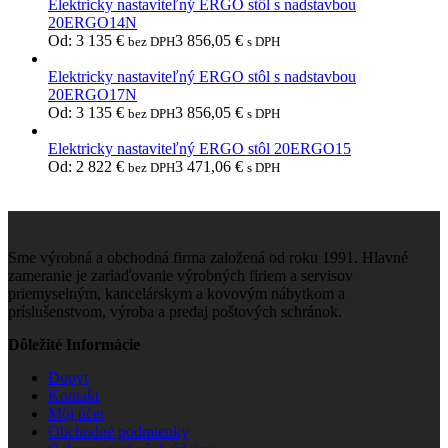
Elektricky nastaviteľný ERGO stôl s nadstavbou
20ERGO14N
Od:
3 135
€
3 856,05
€
bez DPH
s DPH
Elektricky nastaviteľný ERGO stôl s nadstavbou
20ERGO17N
Od:
3 135
€
3 856,05
€
bez DPH
s DPH
Elektricky nastaviteľný ERGO stôl 20ERGO15
Od:
2 822
€
3 471,06
€
bez DPH
s DPH
Sme výrobná a obchodná firma založená od roku 1991. Hlavné
zameranie je zariaďovanie výrobných firiem a servisov
priemyselným, kancelárskym a kovovým nábytkom a
príslušenstvom, výroba a predaj poštových schránok.
Dôležité Informácie
Dopyt
Kontakt
Môj účet
Obchodné podmienky