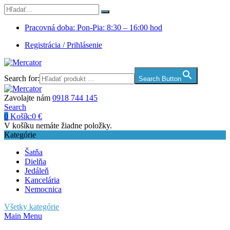
Pracovná doba: Pon-Pia: 8:30 – 16:00 hod
Registrácia / Prihlásenie
Search for:
Search Button
Zavolajte nám
0918 744 145
Search
0
Košík:
0
€
V košíku nemáte žiadne položky.
Kategórie
Šatňa
Dielňa
Jedáleň
Kancelária
Nemocnica
Všetky kategórie
Main Menu