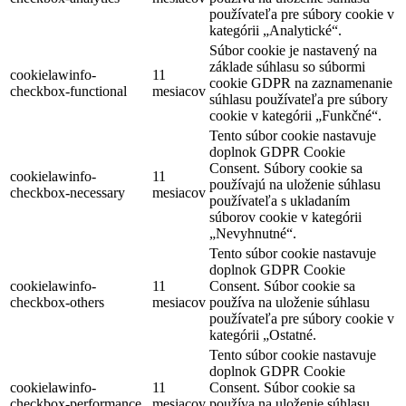
používateľa pre súbory cookie v
kategórii „Analytické“.
Súbor cookie je nastavený na
základe súhlasu so súbormi
cookielawinfo-
11
cookie GDPR na zaznamenanie
checkbox-functional
mesiacov
súhlasu používateľa pre súbory
cookie v kategórii „Funkčné“.
Tento súbor cookie nastavuje
doplnok GDPR Cookie
Consent. Súbory cookie sa
cookielawinfo-
11
používajú na uloženie súhlasu
checkbox-necessary
mesiacov
používateľa s ukladaním
súborov cookie v kategórii
„Nevyhnutné“.
Tento súbor cookie nastavuje
doplnok GDPR Cookie
cookielawinfo-
11
Consent. Súbor cookie sa
checkbox-others
mesiacov
používa na uloženie súhlasu
používateľa pre súbory cookie v
kategórii „Ostatné.
Tento súbor cookie nastavuje
doplnok GDPR Cookie
cookielawinfo-
11
Consent. Súbor cookie sa
checkbox-performance
mesiacov
používa na uloženie súhlasu