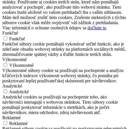
stránky. Používame aj cookies tretích strán, ktoré nám pomáhajú
analyzovať a pochopiť, ako používate túto webovú stránku. Tieto
cookies budú uložené vo vašom prehliadači iba s vaším súhlasom.
Máte tiež možnosť zrušiť tieto cookies. Zrušenie niektorých z týchto
súborov cookie však môže ovplyvniť váš zážitok z prehliadania.
Viac informácií o ochrane osobných údajov sa
dočítate tu
Funkčné
Funkčné
Funkčné súbory cookie pomáhajú vykonávať určité funkcie, ako je
zdieľanie obsahu webovej stránky na platformách sociálnych médií,
zhromažďovanie spätnej väzby a ďalšie funkcie tretích strán.
Výkonnostné
Výkonnostné
Výkonnostné súbory cookie sa používajú na pochopenie a analýzu
kľúčových indexov výkonnosti webovej stránky, čo pomáha pri
poskytovaní lepšej používateľskej skúsenosti pre návštevníkov.
Analytické
Analytické
Analytické cookies sa používajú na pochopenie toho, ako
návštevníci interagujú s webovou stránkou. Tieto súbory cookie
pomáhajú poskytovať informácie o metrikách, ako je počet
návštevníkov, miera odchodov, zdroj návštevnosti atď.
Reklamné
Reklamné
Reklamné súbory cookie sa používajú na poskytovanie relevantných