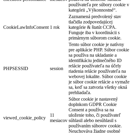
používateľa pre súbory cookie v
kategórii „Výkonnostné“.
Zaznamená predvolený stav
tlačidla zodpovedajúcej
CookieLawInfoConsent
1 rok
kategórie & štatút CCPA.
Funguje iba v koordinácii s
primárnym súborom cookie.
Tento súbor cookie je natívny
pre aplikácie PHP. Súbor cookie
sa používa na ukladanie a
identifikáciu jedinečného ID
relácie používateľa na účely
PHPSESSID
session
riadenia relácie používateľa na
webovej lokalite. Súbor cookie
je súbor cookie relácie a vymaže
sa, keď sa zatvoria všetky okná
prehliadača.
Súbor cookie je nastavený
doplnkom GDPR Cookie
Consent a používa sa na
11
uloženie toho, či používateľ
viewed_cookie_policy
mesiacov
súhlasil alebo nesúhlasil s
používaním súborov cookie.
Neuchováva žiadne osobné