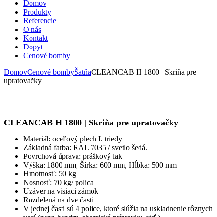
Domov
Produkty
Referencie
O nás
Kontakt
Dopyt
Cenové bomby
Domov
Cenové bomby
Šatňa
CLEANCAB H 1800 | Skriňa pre
upratovačky
CLEANCAB H 1800 | Skriňa pre upratovačky
Materiál: oceľový plech I. triedy
Základná farba: RAL 7035 / svetlo šedá.
Povrchová úprava: práškový lak
Výška: 1800 mm, Šírka: 600 mm, Hĺbka: 500 mm
Hmotnosť: 50 kg
Nosnosť: 70 kg/ polica
Uzáver na visiaci zámok
Rozdelená na dve časti
V jednej časti sú 4 police, ktoré slúžia na uskladnenie rôznych