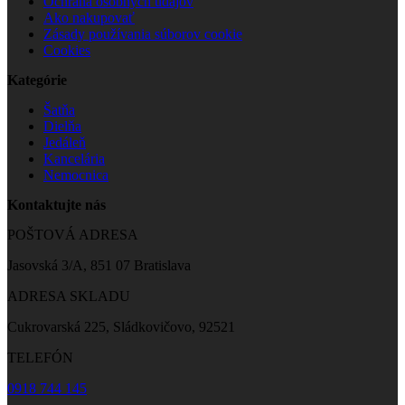
Ochrana osobných údajov
Ako nakupovať
Zásady používania súborov cookie
Cookies
Kategórie
Šatňa
Dielňa
Jedáleň
Kancelária
Nemocnica
Kontaktujte nás
POŠTOVÁ ADRESA
Jasovská 3/A, 851 07 Bratislava
ADRESA SKLADU
Cukrovarská 225, Sládkovičovo, 92521
TELEFÓN
0918 744 145