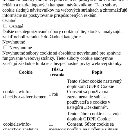
reklám a marketingových kampaní návštevníkom. Tieto súbory
cookie sledujú návštevníkov na webových stránkach a zhromažďujú
informácie na poskytovanie prispôsobených reklám.
Ostatné
Ostatné
Ďalšie nekategorizované súbory cookie sú tie, ktoré sa analyzujú a
zatiaľ neboli zaradené do žiadnej kategórie.
Nevyhnutné
Nevyhnutné
Nevyhnutné súbory cookie sú absolútne nevyhnutné pre správne
fungovanie webovej stránky. Tieto súbory cookie anonymne
zaisťujú základné funkcie a bezpečnostné prvky webovej stránky.
Dĺžka
Cookie
Popis
trvania
Tento súbor cookie nastavený
doplnkom GDPR Cookie
cookielawinfo-
Consent sa používa na
1 rok
checkbox-advertisement
zaznamenanie súhlasu
používateľa s cookies v
kategórii „Reklamné“.
Tento súbor cookie nastavuje
doplnok GDPR Cookie
cookielawinfo-
11
Consent. Súbor cookie sa
checkbox-analytics
mesiacov
používa na uloženie súhlasu