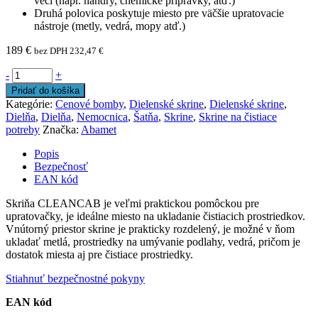
vecí (napr. handry, chemické prípravky, atď.)
Druhá polovica poskytuje miesto pre väčšie upratovacie
nástroje (metly, vedrá, mopy atď.)
189
€
bez DPH
232,47
€
-
+
Pridať do košíka
Kategórie:
Cenové bomby
,
Dielenské skrine
,
Dielenské skrine
,
Dielňa
,
Dielňa
,
Nemocnica
,
Šatňa
,
Skrine
,
Skrine na čistiace
potreby
Značka:
Abamet
Popis
Bezpečnosť
EAN kód
Skriňa CLEANCAB je veľmi praktickou pomôckou pre
upratovačky, je ideálne miesto na ukladanie čistiacich prostriedkov.
Vnútorný priestor skrine je prakticky rozdelený, je možné v ňom
ukladať metlá, prostriedky na umývanie podlahy, vedrá, pričom je
dostatok miesta aj pre čistiace prostriedky.
Stiahnuť bezpečnostné pokyny
EAN kód