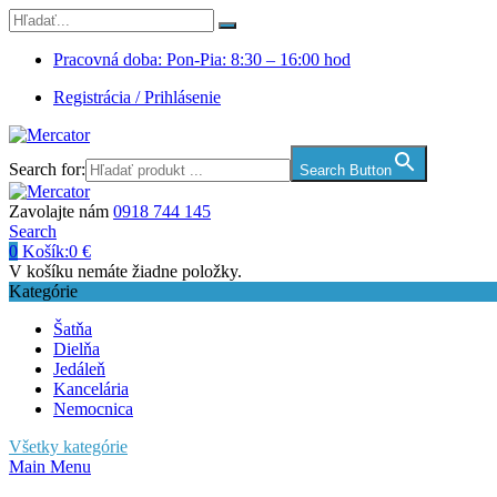
Pracovná doba: Pon-Pia: 8:30 – 16:00 hod
Registrácia / Prihlásenie
Search for:
Search Button
Zavolajte nám
0918 744 145
Search
0
Košík:
0
€
V košíku nemáte žiadne položky.
Kategórie
Šatňa
Dielňa
Jedáleň
Kancelária
Nemocnica
Všetky kategórie
Main Menu