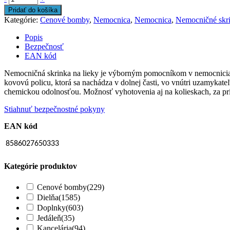
Pridať do košíka
Kategórie:
Cenové bomby
,
Nemocnica
,
Nemocnica
,
Nemocničné skr
Popis
Bezpečnosť
EAN kód
Nemocničná skrinka na lieky je výborným pomocníkom v nemocniciach,
kovovú policu, ktorá sa nachádza v dolnej časti, vo vnútri uzamykat
chemickou odolnosťou. Možnosť vyhotovenia aj na kolieskach, za prí
Stiahnuť bezpečnostné pokyny
EAN kód
8586027650333
Kategórie produktov
Cenové bomby
(229)
Dielňa
(1585)
Doplnky
(603)
Jedáleň
(35)
Kancelária
(94)