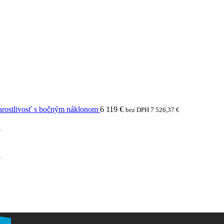
arostlivosť s bočným náklonom
6 119
€
bez DPH
7 526,37
€
N
N