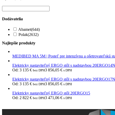
Dodávatelia
Abamet
(644)
Polak
(2632)
Najlepšie produkty
MEDIBED MA 5M | Posteľ pre intenzívnu a ošetrovateľskú st
Elektricky nastaviteľný ERGO stôl s nadstavbou 20ERGO14
Od:
3 135
€
3 856,05
€
bez DPH
s DPH
Elektricky nastaviteľný ERGO stôl s nadstavbou 20ERGO17
Od:
3 135
€
3 856,05
€
bez DPH
s DPH
Elektricky nastaviteľný ERGO stôl 20ERGO15
Od:
2 822
€
3 471,06
€
bez DPH
s DPH