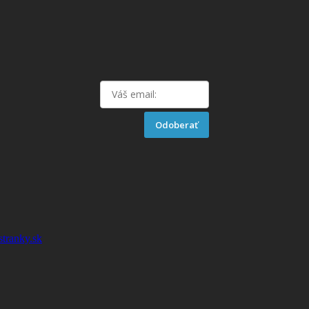
Odoberať
stranky.sk