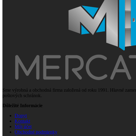
Sme výrobná a obchodná firma založená od roku 1991. Hlavné zamera
poštových schránok.
Dôležité Informácie
Dopyt
Kontakt
Môj účet
Obchodné podmienky