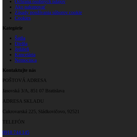
Ochrana osobných údajov
Ako nakupovať
Zásady používania súborov cookie
Cookies
Kategórie
Šatňa
Dielňa
Jedáleň
Kancelária
Nemocnica
Kontaktujte nás
POŠTOVÁ ADRESA
Jasovská 3/A, 851 07 Bratislava
ADRESA SKLADU
Cukrovarská 225, Sládkovičovo, 92521
TELEFÓN
0918 744 145