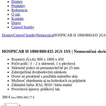
Domov
Produkty
Referencie
O nás
Kontakt
Dopyt
Cenové bomby
Domov
Cenové bomby
Nemocnica
HOSPICAB H 1800/800/435 2GS 1S
HOSPICAB H 1800/800/435 2GS 1SS | Nemocničná skrin
Rozmery (š,v,h): 800 x 1800 x 450
Počet políc: 3 – 2 x sklenené, 1 x plechová
Sklenené police sú prenastaviteľné po 25 mm
Zabezpečená dvojbodovým zámkom
Dvere sú presklené s použitím kaleného skla
Možnosť objednania aj na kolieskach za príplatok
Základná farba: RAL 9010 / biela matná
Povrchová úprava: práškový lak.
399
€
bez DPH
490,77
€
-
+