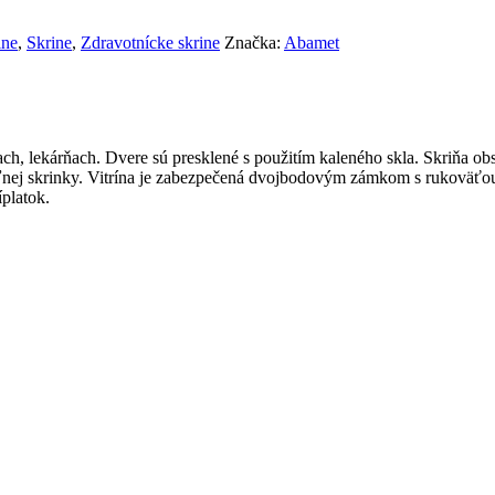
ine
,
Skrine
,
Zdravotnícke skrine
Značka:
Abamet
 lekárňach. Dvere sú presklené s použitím kaleného skla. Skriňa obsah
eľnej skrinky. Vitrína je zabezpečená dvojbodovým zámkom s rukoväťou
platok.