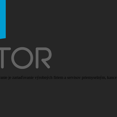
nie je zariaďovanie výrobných firiem a servisov priemyselným, kanc