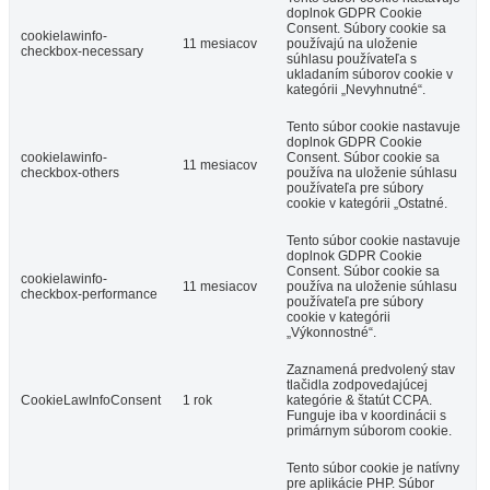
doplnok GDPR Cookie
Consent. Súbory cookie sa
cookielawinfo-
11 mesiacov
používajú na uloženie
checkbox-necessary
súhlasu používateľa s
ukladaním súborov cookie v
kategórii „Nevyhnutné“.
Tento súbor cookie nastavuje
doplnok GDPR Cookie
cookielawinfo-
Consent. Súbor cookie sa
11 mesiacov
checkbox-others
používa na uloženie súhlasu
používateľa pre súbory
cookie v kategórii „Ostatné.
Tento súbor cookie nastavuje
doplnok GDPR Cookie
Consent. Súbor cookie sa
cookielawinfo-
11 mesiacov
používa na uloženie súhlasu
checkbox-performance
používateľa pre súbory
cookie v kategórii
„Výkonnostné“.
Zaznamená predvolený stav
tlačidla zodpovedajúcej
CookieLawInfoConsent
1 rok
kategórie & štatút CCPA.
Funguje iba v koordinácii s
primárnym súborom cookie.
Tento súbor cookie je natívny
pre aplikácie PHP. Súbor