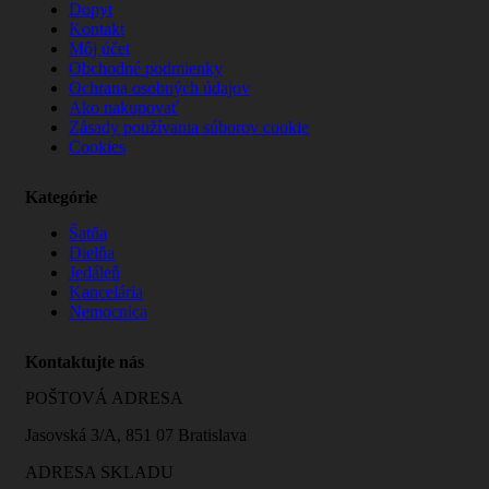
Dopyt
Kontakt
Môj účet
Obchodné podmienky
Ochrana osobných údajov
Ako nakupovať
Zásady používania súborov cookie
Cookies
Kategórie
Šatňa
Dielňa
Jedáleň
Kancelária
Nemocnica
Kontaktujte nás
POŠTOVÁ ADRESA
Jasovská 3/A, 851 07 Bratislava
ADRESA SKLADU