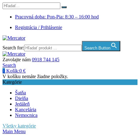
Pracovná doba: Pon-Pia: 8:30 – 16:00 hod
Registrácia / Prihlásenie
Search for:
Search Button
Zavolajte nám
0918 744 145
Search
0
Košík:
0
€
V košíku nemáte žiadne položky.
Kategórie
Šatňa
Dielňa
Jedáleň
Kancelária
Nemocnica
Všetky kategórie
Main Menu