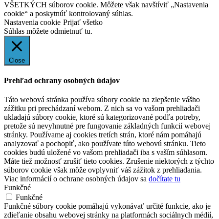
VŠETKÝCH súborov cookie. Môžete však navštíviť „Nastavenia
cookie“ a poskytnúť kontrolovaný súhlas.
Nastavenia cookie
Prijať všetko
Súhlas môžete odmietnuť
tu.
Close
Prehľad ochrany osobných údajov
Táto webová stránka používa súbory cookie na zlepšenie vášho
zážitku pri prechádzaní webom. Z nich sa vo vašom prehliadači
ukladajú súbory cookie, ktoré sú kategorizované podľa potreby,
pretože sú nevyhnutné pre fungovanie základných funkcií webovej
stránky. Používame aj cookies tretích strán, ktoré nám pomáhajú
analyzovať a pochopiť, ako používate túto webovú stránku. Tieto
cookies budú uložené vo vašom prehliadači iba s vaším súhlasom.
Máte tiež možnosť zrušiť tieto cookies. Zrušenie niektorých z týchto
súborov cookie však môže ovplyvniť váš zážitok z prehliadania.
Viac informácií o ochrane osobných údajov sa
dočítate tu
Funkčné
Funkčné
Funkčné súbory cookie pomáhajú vykonávať určité funkcie, ako je
zdieľanie obsahu webovej stránky na platformách sociálnych médií,