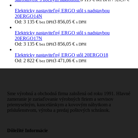
Elektricky nastaviteľný ERGO stôl s nadstavbou
20ERGO14N
Od:
3 135
€
3 856,05
€
bez DPH
s DPH
Elektricky nastaviteľný ERGO stôl s nadstavbou
20ERGO17N
Od:
3 135
€
3 856,05
€
bez DPH
s DPH
Elektricky nastaviteľný ERGO stôl 20ERGO18
Od:
2 822
€
3 471,06
€
bez DPH
s DPH
Sme výrobná a obchodná firma založená od roku 1991. Hlavné
zameranie je zariaďovanie výrobných firiem a servisov
priemyselným, kancelárskym a kovovým nábytkom a
príslušenstvom, výroba a predaj poštových schránok.
Dôležité Informácie