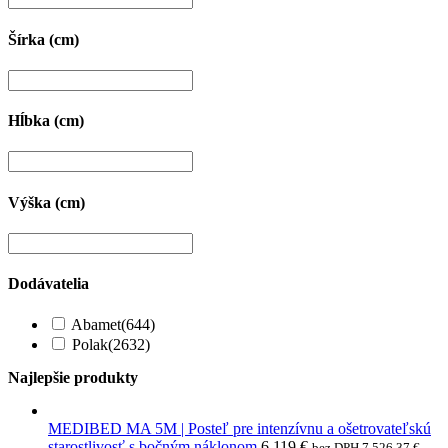
Šírka (cm)
Hĺbka (cm)
Výška (cm)
Dodávatelia
Abamet
(644)
Polak
(2632)
Najlepšie produkty
MEDIBED MA 5M | Posteľ pre intenzívnu a ošetrovateľskú
starostlivosť s bočným náklonom
6 119
€
bez DPH
7 526,37
€