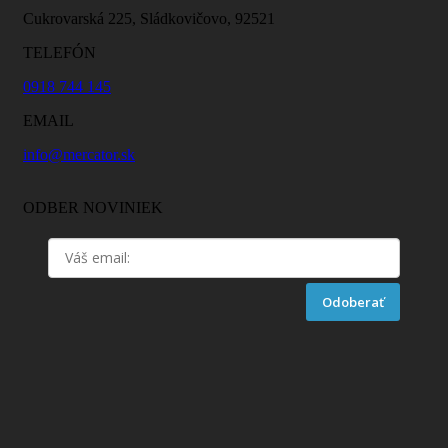
Cukrovarská 225, Sládkovičovo, 92521
TELEFÓN
0918 744 145
EMAIL
info@mercator.sk
ODBER NOVINIEK
Odoberať