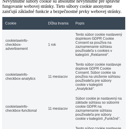
Nevyhnutné súbory cookie sú absolútne nevyhnutné pre správne
fungovanie webovej stránky. Tieto súbory cookie anonymne
zaisťujú základné funkcie a bezpečnostné prvky webovej stránky.
Cookie
Dĺžka trvania
Popis
Tento súbor cookie nastavený
doplnkom GDPR Cookie
cookielawinfo-
Consent sa používa na
checkbox-
1 rok
zaznamenanie súhlasu
advertisement
používateľa s cookies v
kategórii „Reklamné“.
Tento súbor cookie nastavuje
doplnok GDPR Cookie
Consent. Súbor cookie sa
cookielawinfo-
11 mesiacov
používa na uloženie súhlasu
checkbox-analytics
používateľa pre súbory
cookie v kategórii
„Analytické“.
Súbor cookie je nastavený na
základe súhlasu so súbormi
cookielawinfo-
cookie GDPR na
11 mesiacov
checkbox-functional
zaznamenanie súhlasu
používateľa pre súbory
cookie v kategórii „Funkčné“.
Tento súbor cookie nastavuje