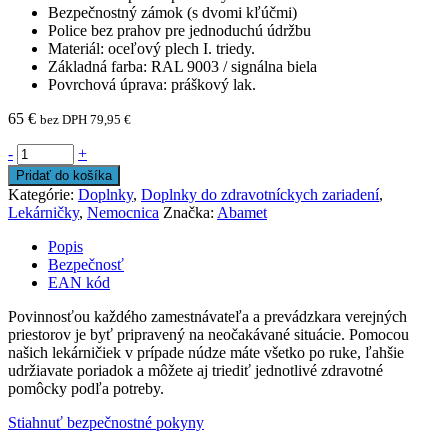
Bezpečnostný zámok (s dvomi kľúčmi)
Police bez prahov pre jednoduchú údržbu
Materiál: oceľový plech I. triedy.
Základná farba: RAL 9003 / signálna biela
Povrchová úprava: práškový lak.
65
€
bez DPH
79,95
€
-
+
Pridať do košíka
Kategórie:
Doplnky
,
Doplnky do zdravotníckych zariadení
,
Lekárničky
,
Nemocnica
Značka:
Abamet
Popis
Bezpečnosť
EAN kód
Povinnosťou každého zamestnávateľa a prevádzkara verejných
priestorov je byť pripravený na neočakávané situácie. Pomocou
našich lekárničiek v prípade núdze máte všetko po ruke, ľahšie
udržiavate poriadok a môžete aj triediť jednotlivé zdravotné
pomôcky podľa potreby.
Stiahnuť bezpečnostné pokyny