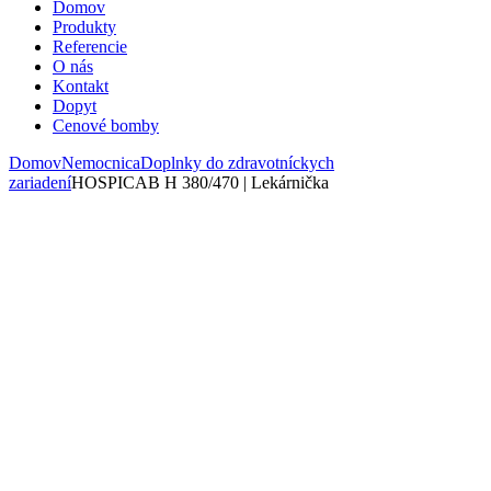
Domov
Produkty
Referencie
O nás
Kontakt
Dopyt
Cenové bomby
Domov
Nemocnica
Doplnky do zdravotníckych
zariadení
HOSPICAB H 380/470 | Lekárnička