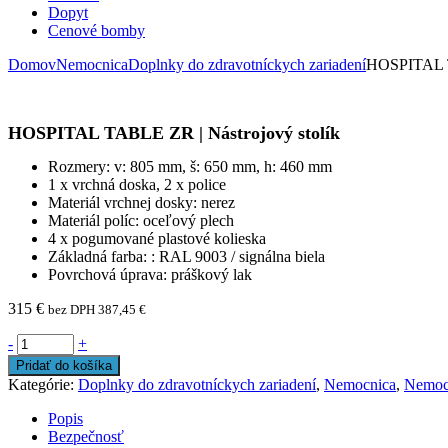
Dopyt
Cenové bomby
Domov
Nemocnica
Doplnky do zdravotníckych zariadení
HOSPITAL T
HOSPITAL TABLE ZR | Nástrojový stolík
Rozmery: v: 805 mm, š: 650 mm, h: 460 mm
1 x vrchná doska, 2 x police
Materiál vrchnej dosky: nerez
Materiál políc: oceľový plech
4 x pogumované plastové kolieska
Základná farba: : RAL 9003 / signálna biela
Povrchová úprava: práškový lak
315
€
bez DPH
387,45
€
-
+
Pridať do košíka
Kategórie:
Doplnky do zdravotníckych zariadení
,
Nemocnica
,
Nemocn
Popis
Bezpečnosť