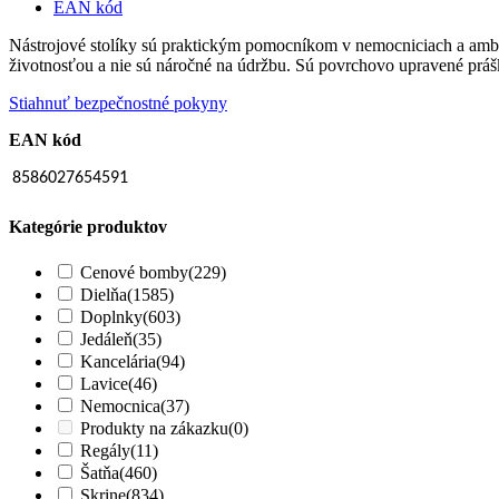
EAN kód
Nástrojové stolíky sú praktickým pomocníkom v nemocniciach a ambul
životnosťou a nie sú náročné na údržbu. Sú povrchovo upravené prá
Stiahnuť bezpečnostné pokyny
EAN kód
8586027654591
Kategórie produktov
Cenové bomby
(229)
Dielňa
(1585)
Doplnky
(603)
Jedáleň
(35)
Kancelária
(94)
Lavice
(46)
Nemocnica
(37)
Produkty na zákazku
(0)
Regály
(11)
Šatňa
(460)
Skrine
(834)