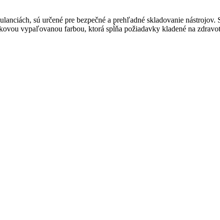
anciách, sú určené pre bezpečné a prehľadné skladovanie nástrojov. 
škovou vypaľovanou farbou, ktorá spĺňa požiadavky kladené na zdravo