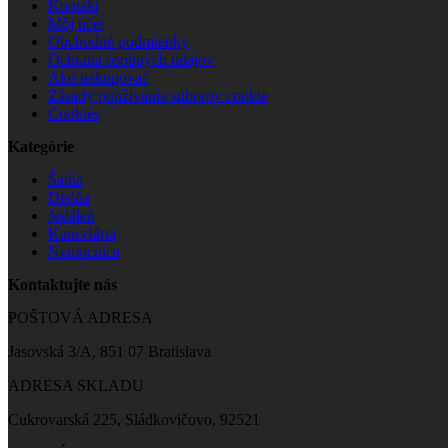
Kontakt
Môj účet
Obchodné podmienky
Ochrana osobných údajov
Ako nakupovať
Zásady používania súborov cookie
Cookies
Kategórie
Šatňa
Dielňa
Jedáleň
Kancelária
Nemocnica
Kontaktujte nás
POŠTOVÁ ADRESA
Jasovská 3/A, 851 07 Bratislava
ADRESA SKLADU
Cukrovarská 225, Sládkovičovo, 92521