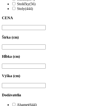
Stoličky
(56)
Stoly
(444)
CENA
Šírka (cm)
Hĺbka (cm)
Výška (cm)
Dodávatelia
Abamet
(644)