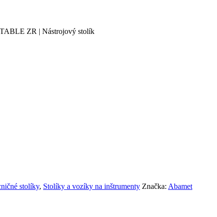
ABLE ZR | Nástrojový stolík
ičné stolíky
,
Stolíky a vozíky na inštrumenty
Značka:
Abamet