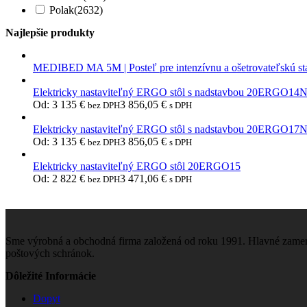
Polak
(2632)
Najlepšie produkty
MEDIBED MA 5M | Posteľ pre intenzívnu a ošetrovateľskú st
Elektricky nastaviteľný ERGO stôl s nadstavbou 20ERGO14
Od:
3 135
€
3 856,05
€
bez DPH
s DPH
Elektricky nastaviteľný ERGO stôl s nadstavbou 20ERGO17
Od:
3 135
€
3 856,05
€
bez DPH
s DPH
Elektricky nastaviteľný ERGO stôl 20ERGO15
Od:
2 822
€
3 471,06
€
bez DPH
s DPH
Sme výrobná a obchodná firma založená od roku 1991. Hlavné zamera
poštových schránok.
Dôležité Informácie
Dopyt