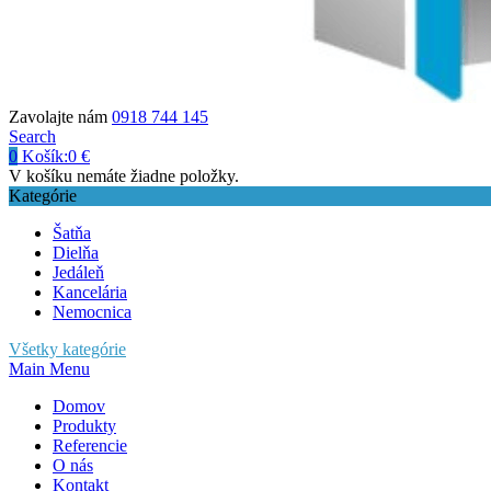
Zavolajte nám
0918 744 145
Search
0
Košík:
0
€
V košíku nemáte žiadne položky.
Kategórie
Šatňa
Dielňa
Jedáleň
Kancelária
Nemocnica
Všetky kategórie
Main Menu
Domov
Produkty
Referencie
O nás
Kontakt