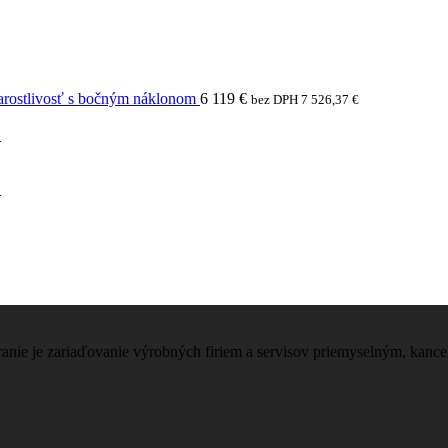
arostlivosť s bočným náklonom
6 119
€
bez DPH
7 526,37
€
N
N
nie je zariaďovanie výrobných firiem a servisov priemyselným, kanc