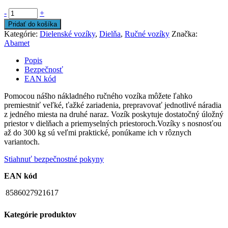
-
+
Pridať do košíka
Kategórie:
Dielenské vozíky
,
Dielňa
,
Ručné vozíky
Značka:
Abamet
Popis
Bezpečnosť
EAN kód
Pomocou nášho nákladného ručného vozíka môžete ľahko
premiestniť veľké, ťažké zariadenia, prepravovať jednotlivé náradia
z jedného miesta na druhé naraz. Vozík poskytuje dostatočný úložný
priestor v dielňach a priemyselných priestoroch.Vozíky s nosnosťou
až do 300 kg sú veľmi praktické, ponúkame ich v rôznych
variantoch.
Stiahnuť bezpečnostné pokyny
EAN kód
8586027921617
Kategórie produktov