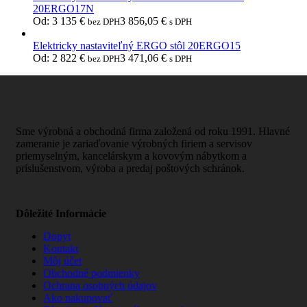
20ERGO17N
Od:
3 135
€
3 856,05
€
bez DPH
s DPH
Elektricky nastaviteľný ERGO stôl 20ERGO15
Od:
2 822
€
3 471,06
€
bez DPH
s DPH
Sme výrobná a obchodná firma založená od roku 1991. Hlavné
zameranie je zariaďovanie výrobných firiem a servisov
priemyselným, kancelárskym a kovovým nábytkom a
príslušenstvom, výroba a predaj poštových schránok.
Dôležité Informácie
Dopyt
Kontakt
Môj účet
Obchodné podmienky
Ochrana osobných údajov
Ako nakupovať