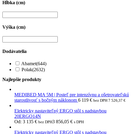
Hĺbka (cm)
Výška (cm)
Dodávatelia
Abamet
(644)
Polak
(2632)
Najlepšie produkty
MEDIBED MA 5M | Posteľ pre intenzívnu a ošetrovateľskú
starostlivosť s bočným náklonom
6 119
€
bez DPH
7 526,37
€
Elektricky nastaviteľný ERGO stôl s nadstavbou
20ERGO14N
Od:
3 135
€
3 856,05
€
bez DPH
s DPH
Elektricky nastaviteľný ERGO stôl s nadstavbou