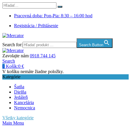
Pracovná doba: Pon-Pia: 8:30 – 16:00 hod
Registrácia / Prihlásenie
Search for:
Search Button
Zavolajte nám
0918 744 145
Search
0
Košík:
0
€
V košíku nemáte žiadne položky.
Kategórie
Šatňa
Dielňa
Jedáleň
Kancelária
Nemocnica
Všetky kategórie
Main Menu