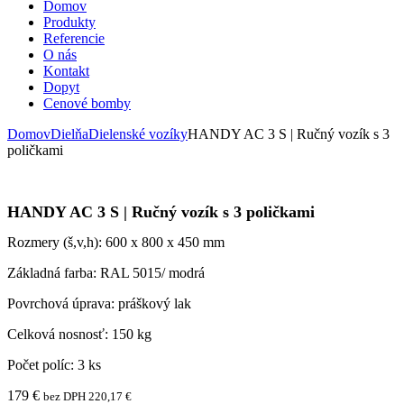
Domov
Produkty
Referencie
O nás
Kontakt
Dopyt
Cenové bomby
Domov
Dielňa
Dielenské vozíky
HANDY AC 3 S | Ručný vozík s 3
poličkami
HANDY AC 3 S | Ručný vozík s 3 poličkami
Rozmery (š,v,h): 600 x 800 x 450 mm
Základná farba: RAL 5015/ modrá
Povrchová úprava: práškový lak
Celková nosnosť: 150 kg
Počet políc: 3 ks
179
€
bez DPH
220,17
€