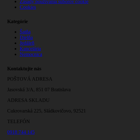
Zásady používania súborov cookie
Cookies
Kategórie
Šatňa
Dielňa
Jedáleň
Kancelária
Nemocnica
Kontaktujte nás
POŠTOVÁ ADRESA
Jasovská 3/A, 851 07 Bratislava
ADRESA SKLADU
Cukrovarská 225, Sládkovičovo, 92521
TELEFÓN
0918 744 145