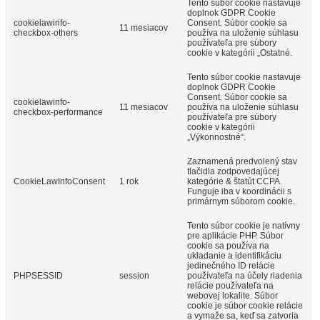
Tento súbor cookie nastavuje
doplnok GDPR Cookie
cookielawinfo-
Consent. Súbor cookie sa
11 mesiacov
checkbox-others
používa na uloženie súhlasu
používateľa pre súbory
cookie v kategórii „Ostatné.
Tento súbor cookie nastavuje
doplnok GDPR Cookie
Consent. Súbor cookie sa
cookielawinfo-
11 mesiacov
používa na uloženie súhlasu
checkbox-performance
používateľa pre súbory
cookie v kategórii
„Výkonnostné“.
Zaznamená predvolený stav
tlačidla zodpovedajúcej
CookieLawInfoConsent
1 rok
kategórie & štatút CCPA.
Funguje iba v koordinácii s
primárnym súborom cookie.
Tento súbor cookie je natívny
pre aplikácie PHP. Súbor
cookie sa používa na
ukladanie a identifikáciu
jedinečného ID relácie
PHPSESSID
session
používateľa na účely riadenia
relácie používateľa na
webovej lokalite. Súbor
cookie je súbor cookie relácie
a vymaže sa, keď sa zatvoria