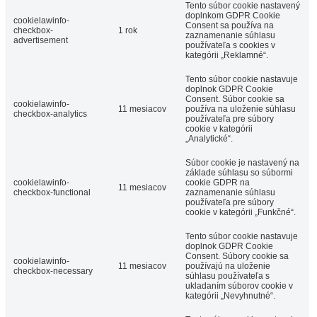
Tento súbor cookie nastavený
doplnkom GDPR Cookie
cookielawinfo-
Consent sa používa na
checkbox-
1 rok
zaznamenanie súhlasu
advertisement
používateľa s cookies v
kategórii „Reklamné“.
Tento súbor cookie nastavuje
doplnok GDPR Cookie
Consent. Súbor cookie sa
cookielawinfo-
11 mesiacov
používa na uloženie súhlasu
checkbox-analytics
používateľa pre súbory
cookie v kategórii
„Analytické“.
Súbor cookie je nastavený na
základe súhlasu so súbormi
cookielawinfo-
cookie GDPR na
11 mesiacov
checkbox-functional
zaznamenanie súhlasu
používateľa pre súbory
cookie v kategórii „Funkčné“.
Tento súbor cookie nastavuje
doplnok GDPR Cookie
Consent. Súbory cookie sa
cookielawinfo-
11 mesiacov
používajú na uloženie
checkbox-necessary
súhlasu používateľa s
ukladaním súborov cookie v
kategórii „Nevyhnutné“.