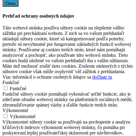
Close
Prehľad ochrany osobných údajov
Táto webová stránka používa súbory cookie na zlepšenie vášho
zážitku pri prechádzaní webom. Z nich sa vo vašom prehliadači
ukladajú súbory cookie, ktoré sú kategorizované podľa potreby,
pretože sú nevyhnutné pre fungovanie základných funkcií webovej
stránky. Používame aj cookies tretích strán, ktoré nám pomáhajú
analyzovať a pochopiť, ako používate túto webovú stránku. Tieto
cookies budú uložené vo vašom prehliadači iba s vaším súhlasom.
Máte tiež možnosť zrušiť tieto cookies. Zrušenie niektorých z týchto
súborov cookie však môže ovplyvniť váš zážitok z prehliadania.
Viac informácií o ochrane osobných údajov sa
dočítate tu
Funkčné
Funkčné
Funkčné súbory cookie pomáhajú vykonávať určité funkcie, ako je
zdieľanie obsahu webovej stránky na platformách sociálnych médií,
zhromažďovanie spätnej väzby a ďalšie funkcie tretích strán.
Výkonnostné
Výkonnostné
Výkonnostné súbory cookie sa používajú na pochopenie a analýzu
kľúčových indexov výkonnosti webovej stránky, čo pomáha pri
poskytovaní lepšej používateľskej skúsenosti pre návštevníkov.