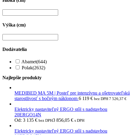
Hĺbka (cm)
Výška (cm)
Dodávatelia
Abamet
(644)
Polak
(2632)
Najlepšie produkty
MEDIBED MA 5M | Posteľ pre intenzívnu a ošetrovateľskú
starostlivosť s bočným náklonom
6 119
€
bez DPH
7 526,37
€
Elektricky nastaviteľný ERGO stôl s nadstavbou
20ERGO14N
Od:
3 135
€
3 856,05
€
bez DPH
s DPH
Elektricky nastaviteľný ERGO stôl s nadstavbou