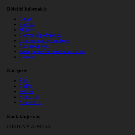
Dôležité Informácie
Dopyt
Kontakt
Môj účet
Obchodné podmienky
Ochrana osobných údajov
Ako nakupovať
Zásady používania súborov cookie
Cookies
Kategórie
Šatňa
Dielňa
Jedáleň
Kancelária
Nemocnica
Kontaktujte nás
POŠTOVÁ ADRESA