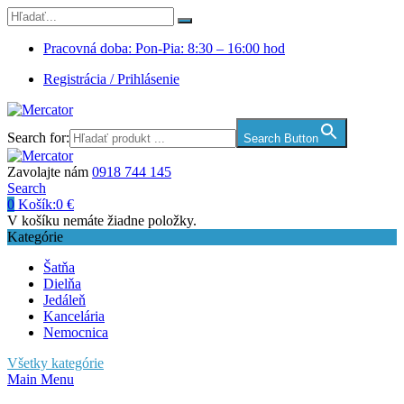
Pracovná doba: Pon-Pia: 8:30 – 16:00 hod
Registrácia / Prihlásenie
Search for:
Search Button
Zavolajte nám
0918 744 145
Search
0
Košík:
0
€
V košíku nemáte žiadne položky.
Kategórie
Šatňa
Dielňa
Jedáleň
Kancelária
Nemocnica
Všetky kategórie
Main Menu