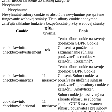
zatiaľ neboli zaradené do žiadnej kategórie.
Nevyhnutné
Nevyhnutné
Nevyhnutné súbory cookie sú absolútne nevyhnutné pre správne
fungovanie webovej stránky. Tieto súbory cookie anonymne
zaisťujú základné funkcie a bezpečnostné prvky webovej stránky.
Dĺžka
Cookie
Popis
trvania
Tento súbor cookie nastavený
doplnkom GDPR Cookie
cookielawinfo-
Consent sa používa na
1 rok
checkbox-advertisement
zaznamenanie súhlasu
používateľa s cookies v
kategórii „Reklamné“.
Tento súbor cookie nastavuje
doplnok GDPR Cookie
cookielawinfo-
11
Consent. Súbor cookie sa
checkbox-analytics
mesiacov
používa na uloženie súhlasu
používateľa pre súbory cookie v
kategórii „Analytické“.
Súbor cookie je nastavený na
základe súhlasu so súbormi
cookielawinfo-
11
cookie GDPR na zaznamenanie
checkbox-functional
mesiacov
súhlasu používateľa pre súbory