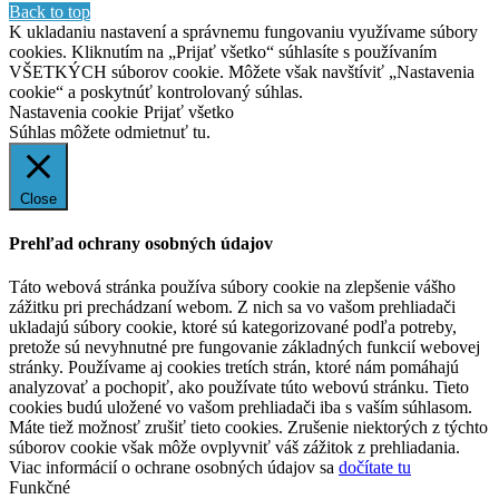
Back to top
K ukladaniu nastavení a správnemu fungovaniu využívame súbory
cookies. Kliknutím na „Prijať všetko“ súhlasíte s používaním
VŠETKÝCH súborov cookie. Môžete však navštíviť „Nastavenia
cookie“ a poskytnúť kontrolovaný súhlas.
Nastavenia cookie
Prijať všetko
Súhlas môžete odmietnuť
tu.
Close
Prehľad ochrany osobných údajov
Táto webová stránka používa súbory cookie na zlepšenie vášho
zážitku pri prechádzaní webom. Z nich sa vo vašom prehliadači
ukladajú súbory cookie, ktoré sú kategorizované podľa potreby,
pretože sú nevyhnutné pre fungovanie základných funkcií webovej
stránky. Používame aj cookies tretích strán, ktoré nám pomáhajú
analyzovať a pochopiť, ako používate túto webovú stránku. Tieto
cookies budú uložené vo vašom prehliadači iba s vaším súhlasom.
Máte tiež možnosť zrušiť tieto cookies. Zrušenie niektorých z týchto
súborov cookie však môže ovplyvniť váš zážitok z prehliadania.
Viac informácií o ochrane osobných údajov sa
dočítate tu
Funkčné