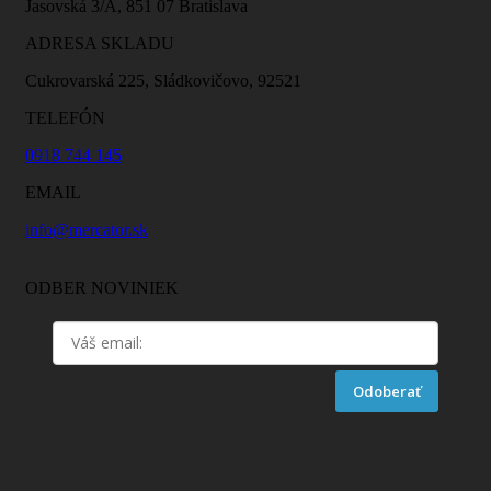
Jasovská 3/A, 851 07 Bratislava
ADRESA SKLADU
Cukrovarská 225, Sládkovičovo, 92521
TELEFÓN
0918 744 145
EMAIL
info@mercator.sk
ODBER NOVINIEK
Odoberať