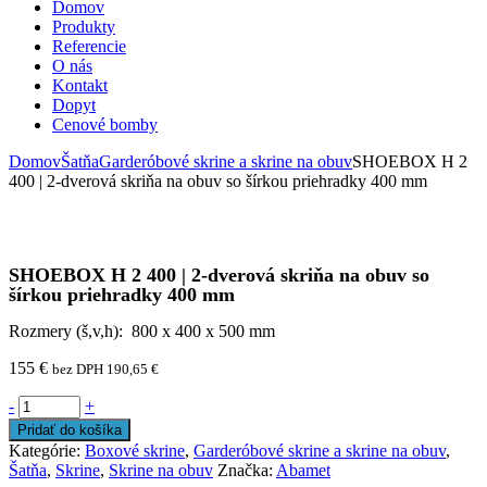
Domov
Produkty
Referencie
O nás
Kontakt
Dopyt
Cenové bomby
Domov
Šatňa
Garderóbové skrine a skrine na obuv
SHOEBOX H 2
400 | 2-dverová skriňa na obuv so šírkou priehradky 400 mm
SHOEBOX H 2 400 | 2-dverová skriňa na obuv so
šírkou priehradky 400 mm
Rozmery (š,v,h): 800 x 400 x 500 mm
155
€
bez DPH
190,65
€
-
+
Pridať do košíka
Kategórie:
Boxové skrine
,
Garderóbové skrine a skrine na obuv
,
Šatňa
,
Skrine
,
Skrine na obuv
Značka:
Abamet