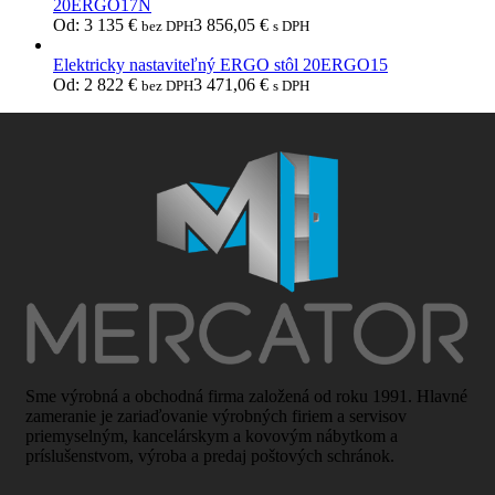
20ERGO17N
Od:
3 135
€
3 856,05
€
bez DPH
s DPH
Elektricky nastaviteľný ERGO stôl 20ERGO15
Od:
2 822
€
3 471,06
€
bez DPH
s DPH
Sme výrobná a obchodná firma založená od roku 1991. Hlavné
zameranie je zariaďovanie výrobných firiem a servisov
priemyselným, kancelárskym a kovovým nábytkom a
príslušenstvom, výroba a predaj poštových schránok.