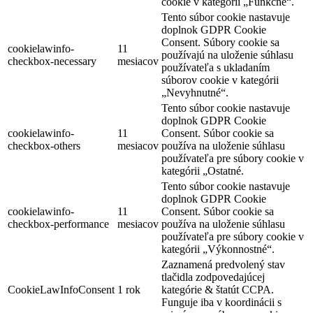
cookie v kategórii „Funkčné“.
Tento súbor cookie nastavuje
doplnok GDPR Cookie
Consent. Súbory cookie sa
cookielawinfo-
11
používajú na uloženie súhlasu
checkbox-necessary
mesiacov
používateľa s ukladaním
súborov cookie v kategórii
„Nevyhnutné“.
Tento súbor cookie nastavuje
doplnok GDPR Cookie
cookielawinfo-
11
Consent. Súbor cookie sa
checkbox-others
mesiacov
používa na uloženie súhlasu
používateľa pre súbory cookie v
kategórii „Ostatné.
Tento súbor cookie nastavuje
doplnok GDPR Cookie
cookielawinfo-
11
Consent. Súbor cookie sa
checkbox-performance
mesiacov
používa na uloženie súhlasu
používateľa pre súbory cookie v
kategórii „Výkonnostné“.
Zaznamená predvolený stav
tlačidla zodpovedajúcej
CookieLawInfoConsent
1 rok
kategórie & štatút CCPA.
Funguje iba v koordinácii s