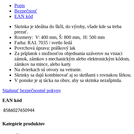
Popis
Bezpečnosť
EAN kód
Skrinka je ideálna do škôl, do výroby, všade kde sa treba
prezuť.
Rozmery: V: 400 mm, Š: 800 mm, H: 500 mm
Farba: RAL 7035 / svetlo šedá
Povrchová úprava: práškový lak
Za príplatok s možnosťou objednania uzáverov na visiaci
zámok, zámkov s mechanickým alebo elektronickým kódom,
zámkov na mince, alebo karty
Na dvierkach sú otvory na vetranie.
Skrinky sa dajú kombinovať aj so skriňami s rovnakou šírkou.
V ponuke je aj tácka na obuv, aby sa skrinka nezašpinila.
Stiahnuť bezpečnostné pokyny
EAN kód
8586027650944
Kategórie produktov