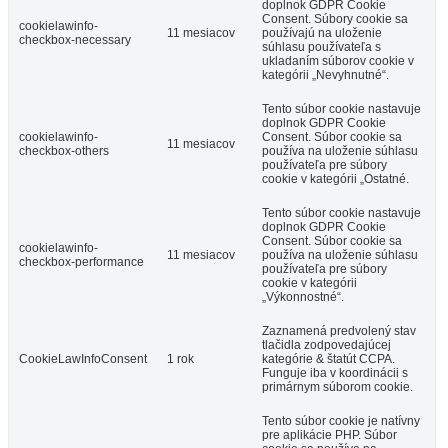
doplnok GDPR Cookie
Consent. Súbory cookie sa
cookielawinfo-
11 mesiacov
používajú na uloženie
checkbox-necessary
súhlasu používateľa s
ukladaním súborov cookie v
kategórii „Nevyhnutné“.
Tento súbor cookie nastavuje
doplnok GDPR Cookie
cookielawinfo-
Consent. Súbor cookie sa
11 mesiacov
checkbox-others
používa na uloženie súhlasu
používateľa pre súbory
cookie v kategórii „Ostatné.
Tento súbor cookie nastavuje
doplnok GDPR Cookie
Consent. Súbor cookie sa
cookielawinfo-
11 mesiacov
používa na uloženie súhlasu
checkbox-performance
používateľa pre súbory
cookie v kategórii
„Výkonnostné“.
Zaznamená predvolený stav
tlačidla zodpovedajúcej
CookieLawInfoConsent
1 rok
kategórie & štatút CCPA.
Funguje iba v koordinácii s
primárnym súborom cookie.
Tento súbor cookie je natívny
pre aplikácie PHP. Súbor