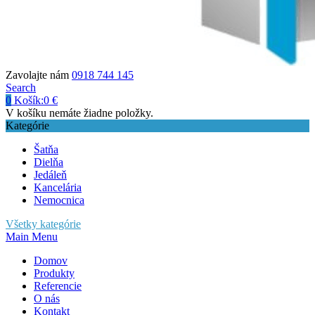
Zavolajte nám
0918 744 145
Search
0
Košík:
0
€
V košíku nemáte žiadne položky.
Kategórie
Šatňa
Dielňa
Jedáleň
Kancelária
Nemocnica
Všetky kategórie
Main Menu
Domov
Produkty
Referencie
O nás
Kontakt