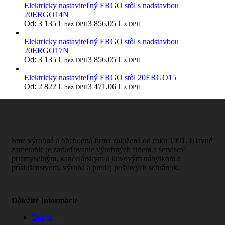
Elektricky nastaviteľný ERGO stôl s nadstavbou
20ERGO14N
Od:
3 135
€
3 856,05
€
bez DPH
s DPH
Elektricky nastaviteľný ERGO stôl s nadstavbou
20ERGO17N
Od:
3 135
€
3 856,05
€
bez DPH
s DPH
Elektricky nastaviteľný ERGO stôl 20ERGO15
Od:
2 822
€
3 471,06
€
bez DPH
s DPH
Sme výrobná a obchodná firma založená od roku 1991. Hlavné
zameranie je zariaďovanie výrobných firiem a servisov
priemyselným, kancelárskym a kovovým nábytkom a
príslušenstvom, výroba a predaj poštových schránok.
Dôležité Informácie
Dopyt