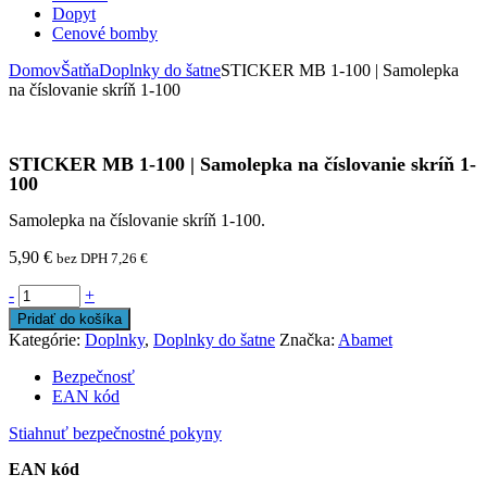
Dopyt
Cenové bomby
Domov
Šatňa
Doplnky do šatne
STICKER MB 1-100 | Samolepka
na číslovanie skríň 1-100
STICKER MB 1-100 | Samolepka na číslovanie skríň 1-
100
Samolepka na číslovanie skríň 1-100.
5,90
€
bez DPH
7,26
€
-
+
Pridať do košíka
Kategórie:
Doplnky
,
Doplnky do šatne
Značka:
Abamet
Bezpečnosť
EAN kód
Stiahnuť bezpečnostné pokyny
EAN kód