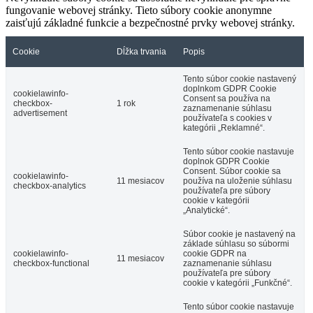
fungovanie webovej stránky. Tieto súbory cookie anonymne
zaisťujú základné funkcie a bezpečnostné prvky webovej stránky.
Cookie
Dĺžka trvania
Popis
Tento súbor cookie nastavený
doplnkom GDPR Cookie
cookielawinfo-
Consent sa používa na
checkbox-
1 rok
zaznamenanie súhlasu
advertisement
používateľa s cookies v
kategórii „Reklamné“.
Tento súbor cookie nastavuje
doplnok GDPR Cookie
Consent. Súbor cookie sa
cookielawinfo-
11 mesiacov
používa na uloženie súhlasu
checkbox-analytics
používateľa pre súbory
cookie v kategórii
„Analytické“.
Súbor cookie je nastavený na
základe súhlasu so súbormi
cookielawinfo-
cookie GDPR na
11 mesiacov
checkbox-functional
zaznamenanie súhlasu
používateľa pre súbory
cookie v kategórii „Funkčné“.
Tento súbor cookie nastavuje