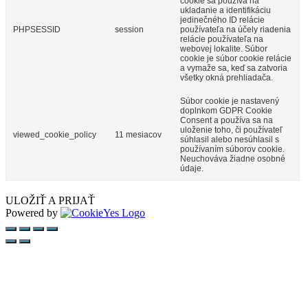
cookie sa používa na
ukladanie a identifikáciu
jedinečného ID relácie
PHPSESSID
session
používateľa na účely riadenia
relácie používateľa na
webovej lokalite. Súbor
cookie je súbor cookie relácie
a vymaže sa, keď sa zatvoria
všetky okná prehliadača.
Súbor cookie je nastavený
doplnkom GDPR Cookie
Consent a používa sa na
uloženie toho, či používateľ
viewed_cookie_policy
11 mesiacov
súhlasil alebo nesúhlasil s
používaním súborov cookie.
Neuchováva žiadne osobné
údaje.
ULOŽIŤ A PRIJAŤ
Powered by