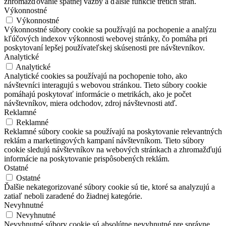
zhromažďovanie spätnej väzby a ďalšie funkcie tretích strán.
Výkonnostné
Výkonnostné
Výkonnostné súbory cookie sa používajú na pochopenie a analýzu
kľúčových indexov výkonnosti webovej stránky, čo pomáha pri
poskytovaní lepšej používateľskej skúsenosti pre návštevníkov.
Analytické
Analytické
Analytické cookies sa používajú na pochopenie toho, ako
návštevníci interagujú s webovou stránkou. Tieto súbory cookie
pomáhajú poskytovať informácie o metrikách, ako je počet
návštevníkov, miera odchodov, zdroj návštevnosti atď.
Reklamné
Reklamné
Reklamné súbory cookie sa používajú na poskytovanie relevantných
reklám a marketingových kampaní návštevníkom. Tieto súbory
cookie sledujú návštevníkov na webových stránkach a zhromažďujú
informácie na poskytovanie prispôsobených reklám.
Ostatné
Ostatné
Ďalšie nekategorizované súbory cookie sú tie, ktoré sa analyzujú a
zatiaľ neboli zaradené do žiadnej kategórie.
Nevyhnutné
Nevyhnutné
Nevyhnutné súbory cookie sú absolútne nevyhnutné pre správne