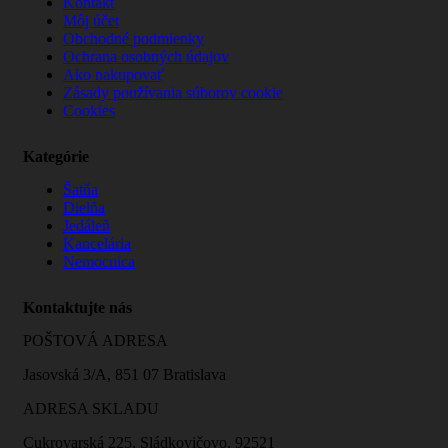
Kontakt
Môj účet
Obchodné podmienky
Ochrana osobných údajov
Ako nakupovať
Zásady používania súborov cookie
Cookies
Kategórie
Šatňa
Dielňa
Jedáleň
Kancelária
Nemocnica
Kontaktujte nás
POŠTOVÁ ADRESA
Jasovská 3/A, 851 07 Bratislava
ADRESA SKLADU
Cukrovarská 225, Sládkovičovo, 92521