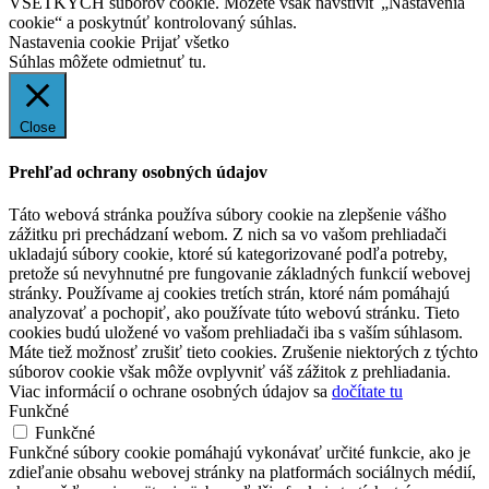
VŠETKÝCH súborov cookie. Môžete však navštíviť „Nastavenia
cookie“ a poskytnúť kontrolovaný súhlas.
Nastavenia cookie
Prijať všetko
Súhlas môžete odmietnuť
tu.
Close
Prehľad ochrany osobných údajov
Táto webová stránka používa súbory cookie na zlepšenie vášho
zážitku pri prechádzaní webom. Z nich sa vo vašom prehliadači
ukladajú súbory cookie, ktoré sú kategorizované podľa potreby,
pretože sú nevyhnutné pre fungovanie základných funkcií webovej
stránky. Používame aj cookies tretích strán, ktoré nám pomáhajú
analyzovať a pochopiť, ako používate túto webovú stránku. Tieto
cookies budú uložené vo vašom prehliadači iba s vaším súhlasom.
Máte tiež možnosť zrušiť tieto cookies. Zrušenie niektorých z týchto
súborov cookie však môže ovplyvniť váš zážitok z prehliadania.
Viac informácií o ochrane osobných údajov sa
dočítate tu
Funkčné
Funkčné
Funkčné súbory cookie pomáhajú vykonávať určité funkcie, ako je
zdieľanie obsahu webovej stránky na platformách sociálnych médií,