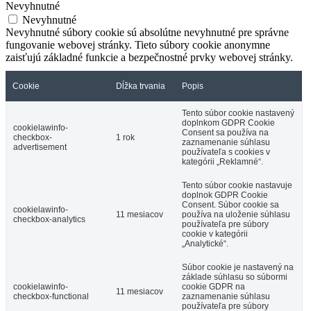
Nevyhnutné
Nevyhnutné
Nevyhnutné súbory cookie sú absolútne nevyhnutné pre správne
fungovanie webovej stránky. Tieto súbory cookie anonymne
zaisťujú základné funkcie a bezpečnostné prvky webovej stránky.
Cookie
Dĺžka trvania
Popis
Tento súbor cookie nastavený
doplnkom GDPR Cookie
cookielawinfo-
Consent sa používa na
checkbox-
1 rok
zaznamenanie súhlasu
advertisement
používateľa s cookies v
kategórii „Reklamné“.
Tento súbor cookie nastavuje
doplnok GDPR Cookie
Consent. Súbor cookie sa
cookielawinfo-
11 mesiacov
používa na uloženie súhlasu
checkbox-analytics
používateľa pre súbory
cookie v kategórii
„Analytické“.
Súbor cookie je nastavený na
základe súhlasu so súbormi
cookielawinfo-
cookie GDPR na
11 mesiacov
checkbox-functional
zaznamenanie súhlasu
používateľa pre súbory