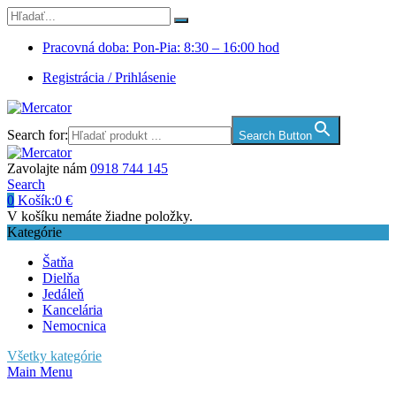
Pracovná doba: Pon-Pia: 8:30 – 16:00 hod
Registrácia / Prihlásenie
Search for:
Search Button
Zavolajte nám
0918 744 145
Search
0
Košík:
0
€
V košíku nemáte žiadne položky.
Kategórie
Šatňa
Dielňa
Jedáleň
Kancelária
Nemocnica
Všetky kategórie
Main Menu