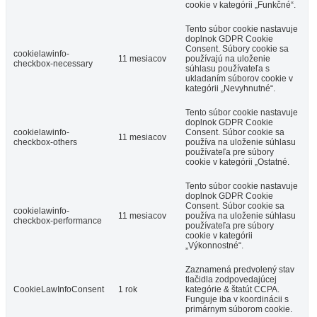
cookie v kategórii „Funkčné“.
Tento súbor cookie nastavuje
doplnok GDPR Cookie
Consent. Súbory cookie sa
cookielawinfo-
11 mesiacov
používajú na uloženie
checkbox-necessary
súhlasu používateľa s
ukladaním súborov cookie v
kategórii „Nevyhnutné“.
Tento súbor cookie nastavuje
doplnok GDPR Cookie
cookielawinfo-
Consent. Súbor cookie sa
11 mesiacov
checkbox-others
používa na uloženie súhlasu
používateľa pre súbory
cookie v kategórii „Ostatné.
Tento súbor cookie nastavuje
doplnok GDPR Cookie
Consent. Súbor cookie sa
cookielawinfo-
11 mesiacov
používa na uloženie súhlasu
checkbox-performance
používateľa pre súbory
cookie v kategórii
„Výkonnostné“.
Zaznamená predvolený stav
tlačidla zodpovedajúcej
CookieLawInfoConsent
1 rok
kategórie & štatút CCPA.
Funguje iba v koordinácii s
primárnym súborom cookie.