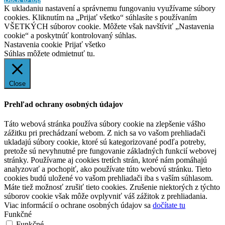
K ukladaniu nastavení a správnemu fungovaniu využívame súbory
cookies. Kliknutím na „Prijať všetko“ súhlasíte s používaním
VŠETKÝCH súborov cookie. Môžete však navštíviť „Nastavenia
cookie“ a poskytnúť kontrolovaný súhlas.
Nastavenia cookie
Prijať všetko
Súhlas môžete odmietnuť
tu.
Close
Prehľad ochrany osobných údajov
Táto webová stránka používa súbory cookie na zlepšenie vášho
zážitku pri prechádzaní webom. Z nich sa vo vašom prehliadači
ukladajú súbory cookie, ktoré sú kategorizované podľa potreby,
pretože sú nevyhnutné pre fungovanie základných funkcií webovej
stránky. Používame aj cookies tretích strán, ktoré nám pomáhajú
analyzovať a pochopiť, ako používate túto webovú stránku. Tieto
cookies budú uložené vo vašom prehliadači iba s vaším súhlasom.
Máte tiež možnosť zrušiť tieto cookies. Zrušenie niektorých z týchto
súborov cookie však môže ovplyvniť váš zážitok z prehliadania.
Viac informácií o ochrane osobných údajov sa
dočítate tu
Funkčné
Funkčné