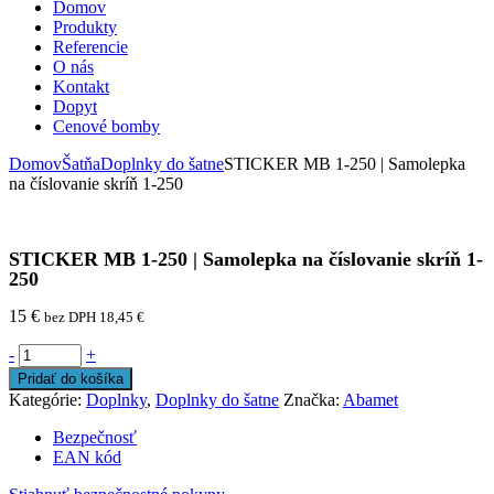
Domov
Produkty
Referencie
O nás
Kontakt
Dopyt
Cenové bomby
Domov
Šatňa
Doplnky do šatne
STICKER MB 1-250 | Samolepka
na číslovanie skríň 1-250
STICKER MB 1-250 | Samolepka na číslovanie skríň 1-
250
15
€
bez DPH
18,45
€
-
+
Pridať do košíka
Kategórie:
Doplnky
,
Doplnky do šatne
Značka:
Abamet
Bezpečnosť
EAN kód