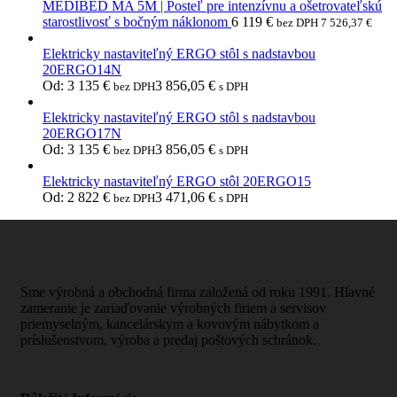
MEDIBED MA 5M | Posteľ pre intenzívnu a ošetrovateľskú
starostlivosť s bočným náklonom
6 119
€
bez DPH
7 526,37
€
Elektricky nastaviteľný ERGO stôl s nadstavbou
20ERGO14N
Od:
3 135
€
3 856,05
€
bez DPH
s DPH
Elektricky nastaviteľný ERGO stôl s nadstavbou
20ERGO17N
Od:
3 135
€
3 856,05
€
bez DPH
s DPH
Elektricky nastaviteľný ERGO stôl 20ERGO15
Od:
2 822
€
3 471,06
€
bez DPH
s DPH
Sme výrobná a obchodná firma založená od roku 1991. Hlavné
zameranie je zariaďovanie výrobných firiem a servisov
priemyselným, kancelárskym a kovovým nábytkom a
príslušenstvom, výroba a predaj poštových schránok.