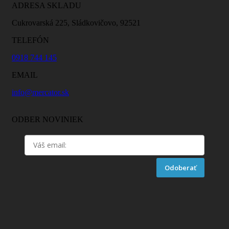
ADRESA SKLADU
Cukrovarská 225, Sládkovičovo, 92521
TELEFÓN
0918 744 145
EMAIL
info@mercator.sk
ODBER NOVINIEK
Odoberať