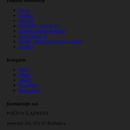
Dôležité Informácie
Dopyt
Kontakt
Môj účet
Obchodné podmienky
Ochrana osobných údajov
Ako nakupovať
Zásady používania súborov cookie
Cookies
Kategórie
Šatňa
Dielňa
Jedáleň
Kancelária
Nemocnica
Kontaktujte nás
POŠTOVÁ ADRESA
Jasovská 3/A, 851 07 Bratislava