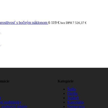
arostlivosť s bočným náklonom
6 119
€
bez DPH
7 526,37
€
N
N
rmácie
Kategórie
Šatňa
Dielňa
t
Jedáleň
né podmienky
Kancelária
 osobných údajov
Nemocnica