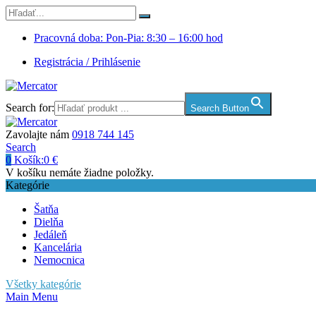
Pracovná doba: Pon-Pia: 8:30 – 16:00 hod
Registrácia / Prihlásenie
Search for:
Search Button
Zavolajte nám
0918 744 145
Search
0
Košík:
0
€
V košíku nemáte žiadne položky.
Kategórie
Šatňa
Dielňa
Jedáleň
Kancelária
Nemocnica
Všetky kategórie
Main Menu