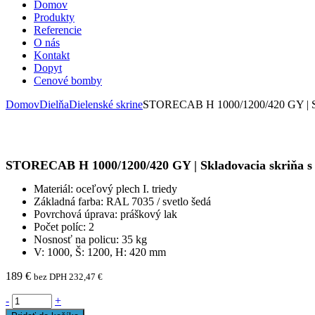
Domov
Produkty
Referencie
O nás
Kontakt
Dopyt
Cenové bomby
Domov
Dielňa
Dielenské skrine
STORECAB H 1000/1200/420 GY | Skla
STORECAB H 1000/1200/420 GY | Skladovacia skriňa s 
Materiál: oceľový plech I. triedy
Základná farba: RAL 7035 / svetlo šedá
Povrchová úprava: práškový lak
Počet políc: 2
Nosnosť na policu: 35 kg
V: 1000, Š: 1200, H: 420 mm
189
€
bez DPH
232,47
€
-
+