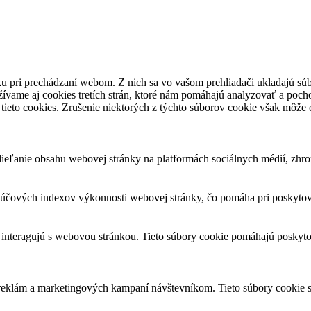
u pri prechádzaní webom. Z nich sa vo vašom prehliadači ukladajú súb
ívame aj cookies tretích strán, ktoré nám pomáhajú analyzovať a pocho
tieto cookies. Zrušenie niektorých z týchto súborov cookie však môže o
eľanie obsahu webovej stránky na platformách sociálnych médií, zhroma
čových indexov výkonnosti webovej stránky, čo pomáha pri poskytovan
 interagujú s webovou stránkou. Tieto súbory cookie pomáhajú poskyto
 reklám a marketingových kampaní návštevníkom. Tieto súbory cookie