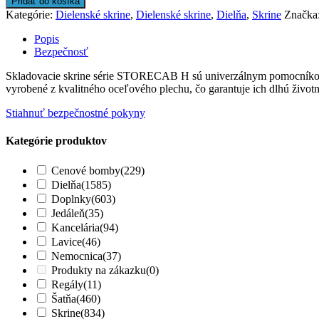
Pridať do košíka
Kategórie:
Dielenské skrine
,
Dielenské skrine
,
Dielňa
,
Skrine
Značka
Popis
Bezpečnosť
Skladovacie skrine série STORECAB H sú univerzálnym pomocníkom vo
vyrobené z kvalitného oceľového plechu, čo garantuje ich dlhú život
Stiahnuť bezpečnostné pokyny
Kategórie produktov
Cenové bomby
(229)
Dielňa
(1585)
Doplnky
(603)
Jedáleň
(35)
Kancelária
(94)
Lavice
(46)
Nemocnica
(37)
Produkty na zákazku
(0)
Regály
(11)
Šatňa
(460)
Skrine
(834)