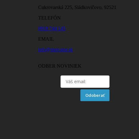
Cukrovarská 225, Sládkovičovo, 92521
TELEFÓN
0918 744 145
EMAIL
info@mercator.sk
ODBER NOVINIEK
Odoberať