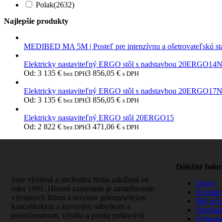
Polak
(2632)
Najlepšie produkty
MEDIBED MA 5M | Posteľ pre intenzívnu a ošetrovateľskú st
Elektricky nastaviteľný ERGO stôl s nadstavbou 20ERGO14
Od:
3 135
€
3 856,05
€
bez DPH
s DPH
Elektricky nastaviteľný ERGO stôl s nadstavbou 20ERGO17
Od:
3 135
€
3 856,05
€
bez DPH
s DPH
Elektricky nastaviteľný ERGO stôl 20ERGO15
Od:
2 822
€
3 471,06
€
bez DPH
s DPH
Dôležité Info
Sme výrobná a obchodná firma založená od
Dopyt
roku 1991. Hlavné zameranie je zariaďovanie
Kontakt
výrobných firiem a servisov priemyselným,
Môj úče
kancelárskym a kovovým nábytkom a
Obchod
príslušenstvom, výroba a predaj poštových
Ochrana