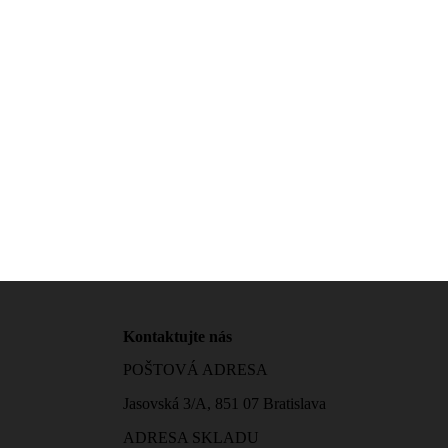
Kontaktujte nás
POŠTOVÁ ADRESA
Jasovská 3/A, 851 07 Bratislava
ADRESA SKLADU