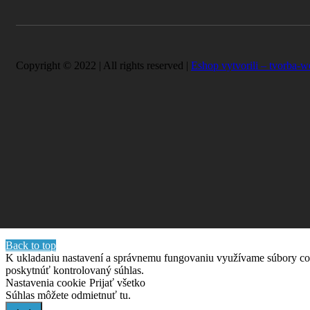
Copyright © 2022 | All rights reserved |
Eshop vytvorili – tvorba-w
Back to top
K ukladaniu nastavení a správnemu fungovaniu využívame súbory co
poskytnúť kontrolovaný súhlas.
Nastavenia cookie
Prijať všetko
Súhlas môžete odmietnuť
tu.