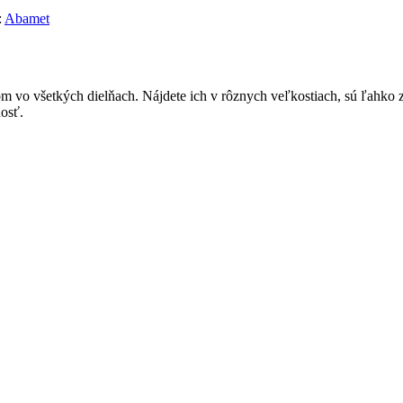
:
Abamet
 všetkých dielňach. Nájdete ich v rôznych veľkostiach, sú ľahko zr
nosť.