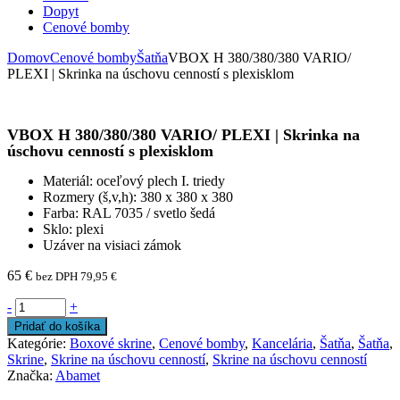
Dopyt
Cenové bomby
Domov
Cenové bomby
Šatňa
VBOX H 380/380/380 VARIO/
PLEXI | Skrinka na úschovu cenností s plexisklom
VBOX H 380/380/380 VARIO/ PLEXI | Skrinka na
úschovu cenností s plexisklom
Materiál: oceľový plech I. triedy
Rozmery (š,v,h): 380 x 380 x 380
Farba: RAL 7035 / svetlo šedá
Sklo: plexi
Uzáver na visiaci zámok
65
€
bez DPH
79,95
€
-
+
Pridať do košíka
Kategórie:
Boxové skrine
,
Cenové bomby
,
Kancelária
,
Šatňa
,
Šatňa
,
Skrine
,
Skrine na úschovu cenností
,
Skrine na úschovu cenností
Značka:
Abamet