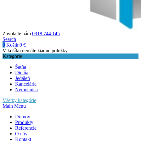
Zavolajte nám
0918 744 145
Search
0
Košík:
0
€
V košíku nemáte žiadne položky.
Kategórie
Šatňa
Dielňa
Jedáleň
Kancelária
Nemocnica
Všetky kategórie
Main Menu
Domov
Produkty
Referencie
O nás
Kontakt