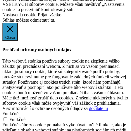
VŠETKÝCH súborov cookie. Môžete však navštíviť „Nastavenia
cookie“ a poskytnúť kontrolovaný súhlas.
Nastavenia cookie
Prijať všetko
Súhlas môžete odmietnuť
tu.
Close
Prehľad ochrany osobných údajov
Táto webová stránka používa súbory cookie na zlepšenie vášho
zážitku pri prechádzaní webom. Z nich sa vo vašom prehliadači
ukladajú súbory cookie, ktoré sú kategorizované podľa potreby,
pretože sú nevyhnutné pre fungovanie základných funkcií webovej
stránky. Používame aj cookies tretích strán, ktoré nám pomáhajú
analyzovať a pochopiť, ako používate túto webovú stránku. Tieto
cookies budú uložené vo vašom prehliadači iba s vaším súhlasom.
Máte tiež možnosť zrušiť tieto cookies. Zrušenie niektorých z týchto
súborov cookie však môže ovplyvniť váš zážitok z prehliadania.
Viac informácií o ochrane osobných údajov sa
dočítate tu
Funkčné
Funkčné
Funkčné súbory cookie pomáhajú vykonávať určité funkcie, ako je
zdieľanie obsahu webovej stránky na platformách sociálnych médií,