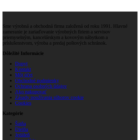
Sme výrobná a obchodná firma založená od roku 1991. Hlavné
zameranie je zariaďovanie výrobných firiem a servisov
priemyselným, kancelárskym a kovovým nábytkom a
príslušenstvom, výroba a predaj poštových schránok.
Dôležité Informácie
Dopyt
Kontakt
Môj účet
Obchodné podmienky
Ochrana osobných údajov
Ako nakupovať
Zásady používania súborov cookie
Cookies
Kategórie
Šatňa
Dielňa
Jedáleň