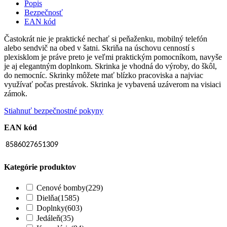
Popis
Bezpečnosť
EAN kód
Častokrát nie je praktické nechať si peňaženku, mobilný telefón
alebo sendvič na obed v šatni. Skriňa na úschovu cenností s
plexisklom je práve preto je veľmi praktickým pomocníkom, navyše
je aj elegantným doplnkom. Skrinka je vhodná do výroby, do škôl,
do nemocníc. Skrinky môžete mať blízko pracoviska a najviac
využívať počas prestávok. Skrinka je vybavená uzáverom na visiaci
zámok.
Stiahnuť bezpečnostné pokyny
EAN kód
8586027651309
Kategórie produktov
Cenové bomby
(229)
Dielňa
(1585)
Doplnky
(603)
Jedáleň
(35)