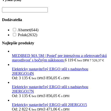
Dodávatelia
Abamet
(644)
Polak
(2632)
Najlepšie produkty
MEDIBED MA 5M | Posteľ pre intenzívnu a ošetrovateľskú
starostlivosť s bočným náklonom
6 119
€
bez DPH
7 526,37
€
Elektricky nastaviteľný ERGO stôl s nadstavbou
20ERGO14N
Od:
3 135
€
3 856,05
€
bez DPH
s DPH
Elektricky nastaviteľný ERGO stôl s nadstavbou
20ERGO17N
Od:
3 135
€
3 856,05
€
bez DPH
s DPH
Elektricky nastaviteľný ERGO stôl 20ERGO15
Od:
2 822
€
3 471,06
€
bez DPH
s DPH