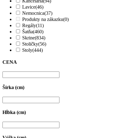
Kancelária
(94)
Lavice
(46)
Nemocnica
(37)
Produkty na zákazku
(0)
Regály
(11)
Šatňa
(460)
Skrine
(834)
Stoličky
(56)
Stoly
(444)
CENA
Šírka (cm)
Hĺbka (cm)
Výška (cm)