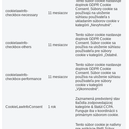
Tento súbor cookie nastavuje
doplnok GDPR Cookie
Consent. Súbory cookie sa
cookielawinfo-
11 mesiacov
používajú na uloženie
checkbox-necessary
súhlasu používateľa s
ukladaním súborov cookie v
kategórii „Nevyhnutné“.
Tento súbor cookie nastavuje
doplnok GDPR Cookie
cookielawinfo-
Consent. Súbor cookie sa
11 mesiacov
checkbox-others
používa na uloženie súhlasu
používateľa pre súbory
cookie v kategórii „Ostatné.
Tento súbor cookie nastavuje
doplnok GDPR Cookie
Consent. Súbor cookie sa
cookielawinfo-
11 mesiacov
používa na uloženie súhlasu
checkbox-performance
používateľa pre súbory
cookie v kategórii
„Výkonnostné“.
Zaznamená predvolený stav
tlačidla zodpovedajúcej
CookieLawInfoConsent
1 rok
kategórie & štatút CCPA.
Funguje iba v koordinácii s
primárnym súborom cookie.
Tento súbor cookie je natívny
pre aplikácie PHP. Súbor