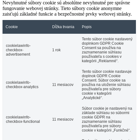
Nevyhnutné súbory cookie sú absolútne nevyhnutné pre správne
fungovanie webovej stránky. Tieto súbory cookie anonymne
zaisťujú základné funkcie a bezpečnostné prvky webovej stránky.
Cookie
Dĺžka trvania
Popis
Tento súbor cookie nastavený
doplnkom GDPR Cookie
cookielawinfo-
Consent sa používa na
checkbox-
1 rok
zaznamenanie súhlasu
advertisement
používateľa s cookies v
kategórii „Reklamné“.
Tento súbor cookie nastavuje
doplnok GDPR Cookie
Consent. Súbor cookie sa
cookielawinfo-
11 mesiacov
používa na uloženie súhlasu
checkbox-analytics
používateľa pre súbory
cookie v kategórii
„Analytické“.
Súbor cookie je nastavený na
základe súhlasu so súbormi
cookielawinfo-
cookie GDPR na
11 mesiacov
checkbox-functional
zaznamenanie súhlasu
používateľa pre súbory
cookie v kategórii „Funkčné“.