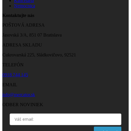
Kancelária
Nemocnica
Kontaktujte nás
POŠTOVÁ ADRESA
Jasovská 3/A, 851 07 Bratislava
ADRESA SKLADU
Cukrovarská 225, Sládkovičovo, 92521
TELEFÓN
0918 744 145
EMAIL
info@mercator.sk
ODBER NOVINIEK