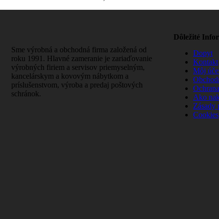
Dôležité Info
Sme výrobná a obchodná firma založená od
Dopyt
roku 1991. Hlavné zameranie je zariaďovanie
Kontakt
výrobných firiem a servisov priemyselným,
Môj úče
kancelárskym a kovovým nábytkom a
Obchod
príslušenstvom, výroba a predaj poštových
Ochrana
schránok.
Ako na
Zásady 
Cookies