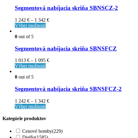
Segmentová nabíjacia skriňa SBNSCZ-2
1 242
€
–
1 342
€
Výber možností
0
out of 5
Segmentová nabíjacia skriňa SBNSFCZ
1 013
€
–
1 095
€
Výber možností
0
out of 5
Segmentová nabíjacia skriňa SBNSFCZ-2
1 242
€
–
1 342
€
Výber možností
Kategórie produktov
Cenové bomby
(229)
Dielňa
(1585)