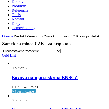
Domov
Produkty
Referencie
O nás
Kontakt
Dopyt
Cenové bomby
Domov
Produkt ZamykanieZámek na mince CZK - za príplatok
Zámek na mince CZK - za príplatok
Grid
List
0
out of 5
Boxová nabíjacia skriňa BNSCZ
1 159
€
–
1 252
€
Výber možností
0
out of 5