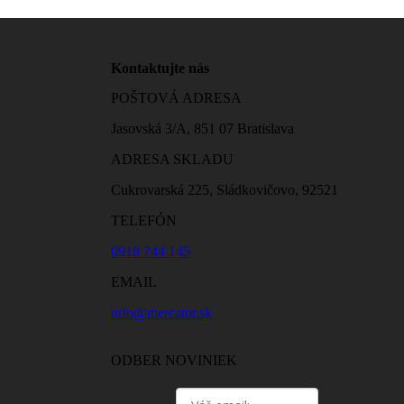
Kontaktujte nás
POŠTOVÁ ADRESA
Jasovská 3/A, 851 07 Bratislava
ADRESA SKLADU
Cukrovarská 225, Sládkovičovo, 92521
TELEFÓN
0918 744 145
EMAIL
info@mercator.sk
ODBER NOVINIEK