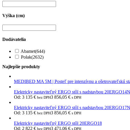
Výška (cm)
Dodávatelia
Abamet
(644)
Polak
(2632)
Najlepšie produkty
MEDIBED MA 5M | Posteľ pre intenzívnu a ošetrovateľskú st
Elektricky nastaviteľný ERGO stôl s nadstavbou 20ERGO14
Od:
3 135
€
3 856,05
€
bez DPH
s DPH
Elektricky nastaviteľný ERGO stôl s nadstavbou 20ERGO17
Od:
3 135
€
3 856,05
€
bez DPH
s DPH
Elektricky nastaviteľný ERGO stôl 20ERGO18
Od:
2 822
€
3 471,06
€
bez DPH
s DPH