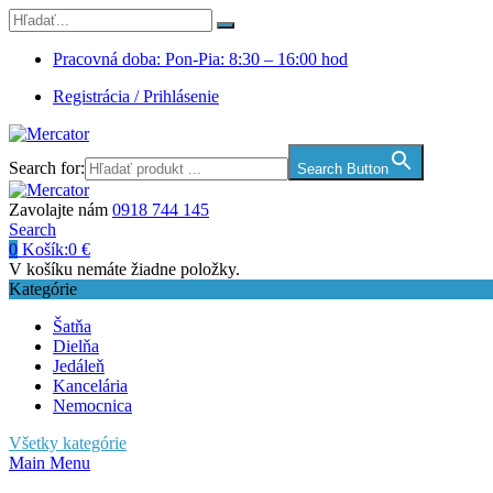
Pracovná doba: Pon-Pia: 8:30 – 16:00 hod
Registrácia / Prihlásenie
Search for:
Search Button
Zavolajte nám
0918 744 145
Search
0
Košík:
0
€
V košíku nemáte žiadne položky.
Kategórie
Šatňa
Dielňa
Jedáleň
Kancelária
Nemocnica
Všetky kategórie
Main Menu