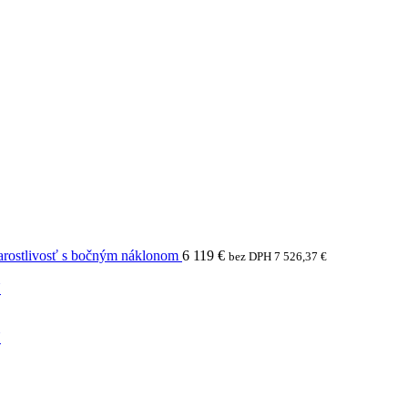
arostlivosť s bočným náklonom
6 119
€
bez DPH
7 526,37
€
N
N