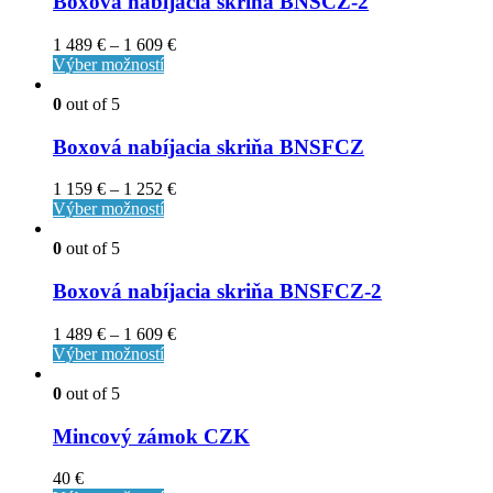
Boxová nabíjacia skriňa BNSCZ-2
1 489
€
–
1 609
€
Výber možností
0
out of 5
Boxová nabíjacia skriňa BNSFCZ
1 159
€
–
1 252
€
Výber možností
0
out of 5
Boxová nabíjacia skriňa BNSFCZ-2
1 489
€
–
1 609
€
Výber možností
0
out of 5
Mincový zámok CZK
40
€