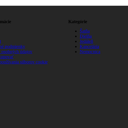
rmácie
Kategórie
Šatňa
Dielňa
t
Jedáleň
né podmienky
Kancelária
 osobných údajov
Nemocnica
kupovať
používania súborov cookie