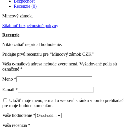
Bezpečnosť
Recenzie (0)
Mincový zámok.
Stiahnuť bezpečnostné pokyny
Recenzie
Nikto zatiaľ nepridal hodnotenie.
Pridajte prvú recenziu pre “Mincový zámok CZK”
Vaša e-mailová adresa nebude zverejnená.
Vyžadované polia sú
označené
*
Meno
*
E-mail
*
Uložiť moje meno, e-mail a webovú stránku v tomto prehliadači
pre moje budúce komentáre.
Vaše hodnotenie
*
Vaša recenzia
*