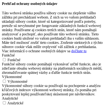
Back to top
K ukladaniu nastavení a správnemu fungovaniu využívame súbory
cookies. Kliknutím na „Prijať všetko“ súhlasíte s používaním
VŠETKÝCH súborov cookie. Môžete však navštíviť „Nastavenia
cookie“ a poskytnúť kontrolovaný súhlas.
Nastavenia cookie
Prijať všetko
Súhlas môžete odmietnuť
tu.
Close
Prehľad ochrany osobných údajov
Táto webová stránka používa súbory cookie na zlepšenie vášho
zážitku pri prechádzaní webom. Z nich sa vo vašom prehliadači
ukladajú súbory cookie, ktoré sú kategorizované podľa potreby,
pretože sú nevyhnutné pre fungovanie základných funkcií webovej
stránky. Používame aj cookies tretích strán, ktoré nám pomáhajú
analyzovať a pochopiť, ako používate túto webovú stránku. Tieto
cookies budú uložené vo vašom prehliadači iba s vaším súhlasom.
Máte tiež možnosť zrušiť tieto cookies. Zrušenie niektorých z týchto