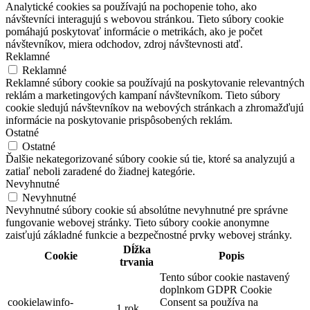
súborov cookie však môže ovplyvniť váš zážitok z prehliadania.
Viac informácií o ochrane osobných údajov sa
dočítate tu
Funkčné
Funkčné
Funkčné súbory cookie pomáhajú vykonávať určité funkcie, ako je
zdieľanie obsahu webovej stránky na platformách sociálnych médií,
zhromažďovanie spätnej väzby a ďalšie funkcie tretích strán.
Výkonnostné
Výkonnostné
Výkonnostné súbory cookie sa používajú na pochopenie a analýzu
kľúčových indexov výkonnosti webovej stránky, čo pomáha pri
poskytovaní lepšej používateľskej skúsenosti pre návštevníkov.
Analytické
Analytické
Analytické cookies sa používajú na pochopenie toho, ako
návštevníci interagujú s webovou stránkou. Tieto súbory cookie
pomáhajú poskytovať informácie o metrikách, ako je počet
návštevníkov, miera odchodov, zdroj návštevnosti atď.
Reklamné
Reklamné
Reklamné súbory cookie sa používajú na poskytovanie relevantných
reklám a marketingových kampaní návštevníkom. Tieto súbory
cookie sledujú návštevníkov na webových stránkach a zhromažďujú
informácie na poskytovanie prispôsobených reklám.