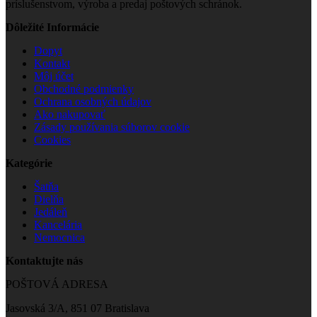
priemyselným, kancelárskym a kovovým nábytkom a
príslušenstvom, výroba a predaj poštových schránok.
Dôležité Informácie
Dopyt
Kontakt
Môj účet
Obchodné podmienky
Ochrana osobných údajov
Ako nakupovať
Zásady používania súborov cookie
Cookies
Kategórie
Šatňa
Dielňa
Jedáleň
Kancelária
Nemocnica
Kontaktujte nás