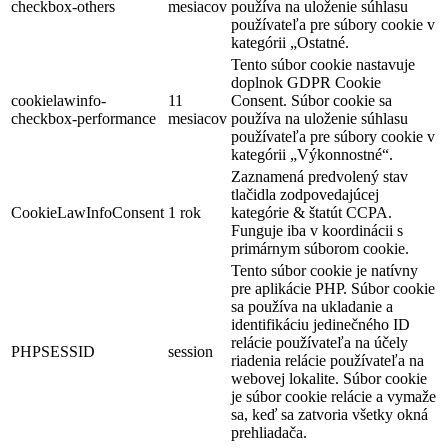
Súbor cookie je nastavený na
základe súhlasu so súbormi
cookielawinfo-
cookie GDPR na
11 mesiacov
checkbox-functional
zaznamenanie súhlasu
používateľa pre súbory
cookie v kategórii „Funkčné“.
Tento súbor cookie nastavuje
doplnok GDPR Cookie
Consent. Súbory cookie sa
cookielawinfo-
11 mesiacov
používajú na uloženie
checkbox-necessary
súhlasu používateľa s
ukladaním súborov cookie v
kategórii „Nevyhnutné“.
Tento súbor cookie nastavuje
doplnok GDPR Cookie
cookielawinfo-
Consent. Súbor cookie sa
11 mesiacov
checkbox-others
používa na uloženie súhlasu
používateľa pre súbory
cookie v kategórii „Ostatné.
Tento súbor cookie nastavuje
doplnok GDPR Cookie
Consent. Súbor cookie sa
cookielawinfo-
11 mesiacov
používa na uloženie súhlasu
checkbox-performance
používateľa pre súbory
cookie v kategórii
„Výkonnostné“.