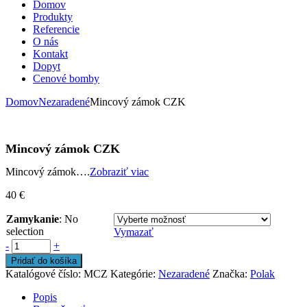
Domov
Produkty
Referencie
O nás
Kontakt
Dopyt
Cenové bomby
Domov
Nezaradené
Mincový zámok CZK
Mincový zámok CZK
Mincový zámok….
Zobraziť viac
40
€
Zamykanie
:
No
selection
Vymazať
-
+
Pridať do košíka
Katalógové číslo:
MCZ
Kategórie:
Nezaradené
Značka:
Polak
Popis