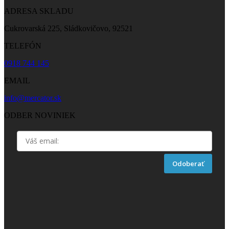
POŠTOVÁ ADRESA
Jasovská 3/A, 851 07 Bratislava
ADRESA SKLADU
Cukrovarská 225, Sládkovičovo, 92521
TELEFÓN
0918 744 145
EMAIL
info@mercator.sk
ODBER NOVINIEK
Odoberať