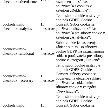
Ostatné
Ostatné
Ďalšie nekategorizované súbory cookie sú tie, ktoré sa analyzujú a
zatiaľ neboli zaradené do žiadnej kategórie.
Nevyhnutné
Nevyhnutné
Nevyhnutné súbory cookie sú absolútne nevyhnutné pre správne
fungovanie webovej stránky. Tieto súbory cookie anonymne
zaisťujú základné funkcie a bezpečnostné prvky webovej stránky.
Cookie
Dĺžka trvania
Popis
Tento súbor cookie nastavený
doplnkom GDPR Cookie
cookielawinfo-
Consent sa používa na
checkbox-
1 rok
zaznamenanie súhlasu
advertisement
používateľa s cookies v
kategórii „Reklamné“.
Tento súbor cookie nastavuje
doplnok GDPR Cookie
Consent. Súbor cookie sa
cookielawinfo-
11 mesiacov
používa na uloženie súhlasu
checkbox-analytics
používateľa pre súbory
cookie v kategórii
„Analytické“.