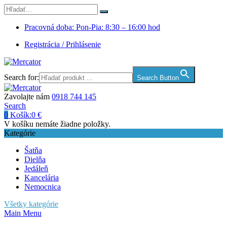
Pracovná doba: Pon-Pia: 8:30 – 16:00 hod
Registrácia / Prihlásenie
Search for:
Search Button
Zavolajte nám
0918 744 145
Search
0
Košík:
0
€
V košíku nemáte žiadne položky.
Kategórie
Šatňa
Dielňa
Jedáleň
Kancelária
Nemocnica
Všetky kategórie
Main Menu