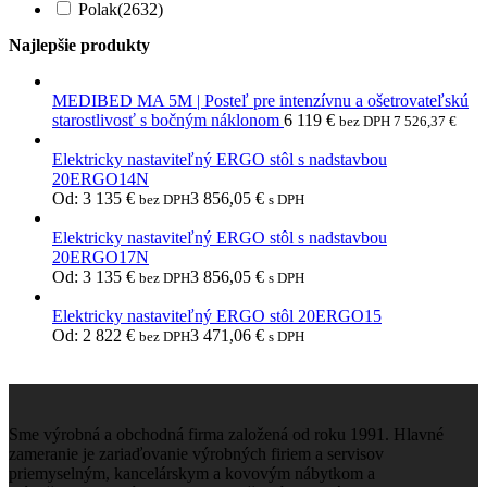
Polak
(2632)
Najlepšie produkty
MEDIBED MA 5M | Posteľ pre intenzívnu a ošetrovateľskú
starostlivosť s bočným náklonom
6 119
€
bez DPH
7 526,37
€
Elektricky nastaviteľný ERGO stôl s nadstavbou
20ERGO14N
Od:
3 135
€
3 856,05
€
bez DPH
s DPH
Elektricky nastaviteľný ERGO stôl s nadstavbou
20ERGO17N
Od:
3 135
€
3 856,05
€
bez DPH
s DPH
Elektricky nastaviteľný ERGO stôl 20ERGO15
Od:
2 822
€
3 471,06
€
bez DPH
s DPH
Sme výrobná a obchodná firma založená od roku 1991. Hlavné
zameranie je zariaďovanie výrobných firiem a servisov