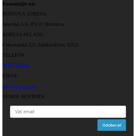
Kontaktujte nás
POŠTOVÁ ADRESA
Jasovská 3/A, 851 07 Bratislava
ADRESA SKLADU
Cukrovarská 225, Sládkovičovo, 92521
TELEFÓN
0918 744 145
EMAIL
info@mercator.sk
ODBER NOVINIEK
Odoberať