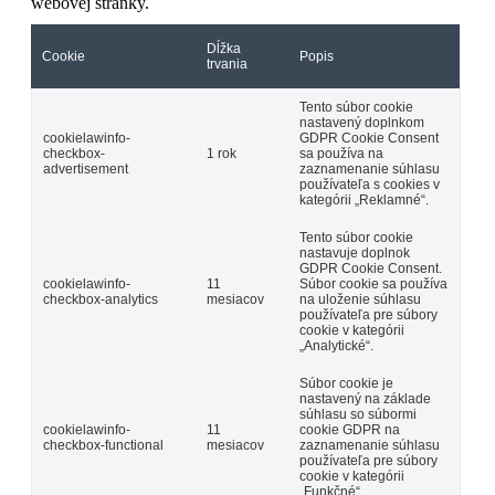
webovej stránky.
Dĺžka
Cookie
Popis
trvania
Tento súbor cookie
nastavený doplnkom
cookielawinfo-
GDPR Cookie Consent
checkbox-
1 rok
sa používa na
advertisement
zaznamenanie súhlasu
používateľa s cookies v
kategórii „Reklamné“.
Tento súbor cookie
nastavuje doplnok
GDPR Cookie Consent.
cookielawinfo-
11
Súbor cookie sa používa
checkbox-analytics
mesiacov
na uloženie súhlasu
používateľa pre súbory
cookie v kategórii
„Analytické“.
Súbor cookie je
nastavený na základe
súhlasu so súbormi
cookielawinfo-
11
cookie GDPR na
checkbox-functional
mesiacov
zaznamenanie súhlasu
používateľa pre súbory
cookie v kategórii
„Funkčné“.