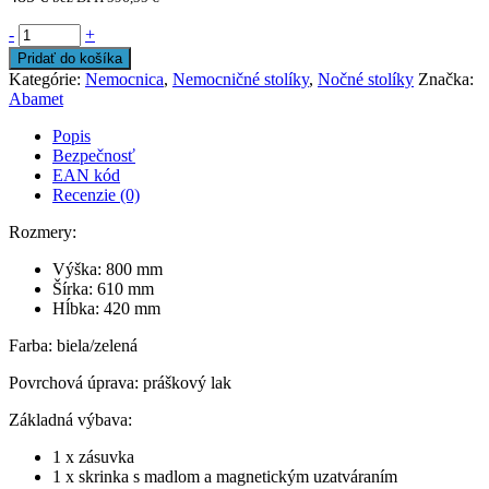
-
+
Pridať do košíka
Kategórie:
Nemocnica
,
Nemocničné stolíky
,
Nočné stolíky
Značka:
Abamet
Popis
Bezpečnosť
EAN kód
Recenzie (0)
Rozmery:
Výška: 800 mm
Šírka: 610 mm
Hĺbka: 420 mm
Farba: biela/zelená
Povrchová úprava: práškový lak
Základná výbava:
1 x zásuvka
1 x skrinka s madlom a magnetickým uzatváraním