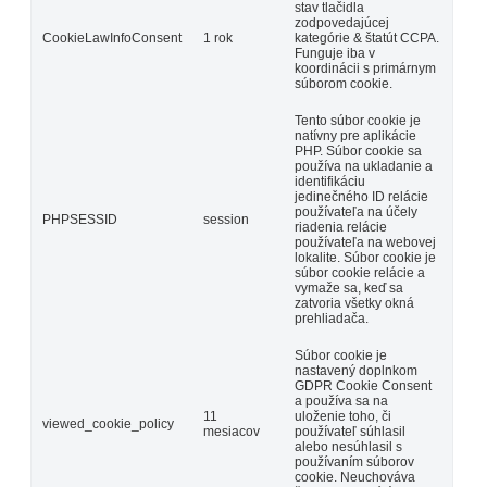
stav tlačidla
zodpovedajúcej
CookieLawInfoConsent
1 rok
kategórie & štatút CCPA.
Funguje iba v
koordinácii s primárnym
súborom cookie.
Tento súbor cookie je
natívny pre aplikácie
PHP. Súbor cookie sa
používa na ukladanie a
identifikáciu
jedinečného ID relácie
používateľa na účely
PHPSESSID
session
riadenia relácie
používateľa na webovej
lokalite. Súbor cookie je
súbor cookie relácie a
vymaže sa, keď sa
zatvoria všetky okná
prehliadača.
Súbor cookie je
nastavený doplnkom
GDPR Cookie Consent
a používa sa na
11
uloženie toho, či
viewed_cookie_policy
mesiacov
používateľ súhlasil
alebo nesúhlasil s
používaním súborov
cookie. Neuchováva