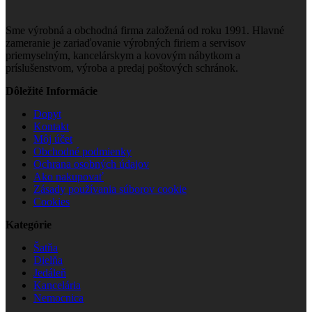
Sme výrobná a obchodná firma založená od roku 1991. Hlavné
zameranie je zariaďovanie výrobných firiem a servisov
priemyselným, kancelárskym a kovovým nábytkom a
príslušenstvom, výroba a predaj poštových schránok.
Dôležité Informácie
Dopyt
Kontakt
Môj účet
Obchodné podmienky
Ochrana osobných údajov
Ako nakupovať
Zásady používania súborov cookie
Cookies
Kategórie
Šatňa
Dielňa
Jedáleň
Kancelária
Nemocnica