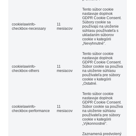
Tento súbor cookie
nastavuje doplnok
GDPR Cookie Consent.
Súbory cookie sa
cookielawinfo-
11
používajú na uloženie
checkbox-necessary
mesiacov
súhlasu používateľa s
ukladaním súborov
cookie v kategórii
„Nevyhnutné“.
Tento súbor cookie
nastavuje doplnok
GDPR Cookie Consent.
cookielawinfo-
11
Súbor cookie sa používa
checkbox-others
mesiacov
na uloženie súhlasu
používateľa pre súbory
cookie v kategórii
„Ostatné.
Tento súbor cookie
nastavuje doplnok
GDPR Cookie Consent.
cookielawinfo-
11
Súbor cookie sa používa
checkbox-performance
mesiacov
na uloženie súhlasu
používateľa pre súbory
cookie v kategórii
„Výkonnostné“.
Zaznamená predvolený