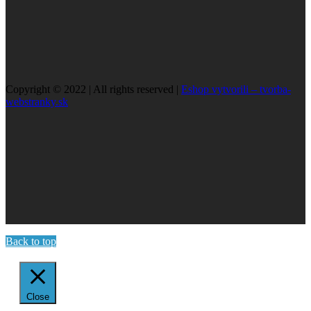
Copyright © 2022 | All rights reserved |
Eshop vytvorili – tvorba-
webstranky.sk
Back to top
Close