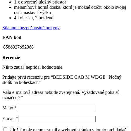
1 x otvorený úložný priestor
melamínová horná doska, ktorú je možné otočiť okolo svojej
osi a nastaviť výšku
4 kolieska, 2 brzdené
Stiahnuť bezpečnostné pokyny
EAN kód
8586027652368
Recenzie
Nikto zatiaľ nepridal hodnotenie.
Pridajte prvú recenziu pre “BEDSIDE CAB M WE/GE | Nočný
stolík na kolieskach”
Vaša e-mailová adresa nebude zverejnená.
Vyžadované polia sú
označené
*
Meno
*
E-mail
*
Uložiť moje meno, e-mail a webovú stránku v tomto prehliadači