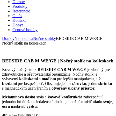
Domov
Produkty
Referencie
O nás
Kontakt
Dopyt
Cenové bomby
Domov
Nemocnica
Nočné stolíky
BEDSIDE CAB M WE/GE |
Nočný stolík na kolieskach
BEDSIDE CAB M WE/GE | Nočný stolík na kolieskach
Kovový nočný stolík
BEDSIDE CAB M WE/GE
je vhodný pre
zdravotnícke a ošetrovateľské organizácie. Nočný stolík je
vybavený
kolieskami
a
madlom
pre lepšiu manipuláciu, a
2
brzdami
pre bezpečnosť. Obsahuje jednu
zásuvku
, jednu
skrinku
s magnetickým uzatváraním a
otvorený úložný priestor.
Melamínová doska
stola a
kovová konštrukcia
zabezpečujú
jednoduchú údržbu. Jedálenskú dosku je možné
otočiť okolo svojej
osi a nastaviť výšku
.
485
€
bez DPH
596,55
€