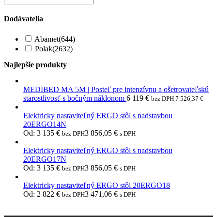
Dodávatelia
Abamet
(644)
Polak
(2632)
Najlepšie produkty
MEDIBED MA 5M | Posteľ pre intenzívnu a ošetrovateľskú
starostlivosť s bočným náklonom
6 119
€
bez DPH
7 526,37
€
Elektricky nastaviteľný ERGO stôl s nadstavbou
20ERGO14N
Od:
3 135
€
3 856,05
€
bez DPH
s DPH
Elektricky nastaviteľný ERGO stôl s nadstavbou
20ERGO17N
Od:
3 135
€
3 856,05
€
bez DPH
s DPH
Elektricky nastaviteľný ERGO stôl 20ERGO18
Od:
2 822
€
3 471,06
€
bez DPH
s DPH