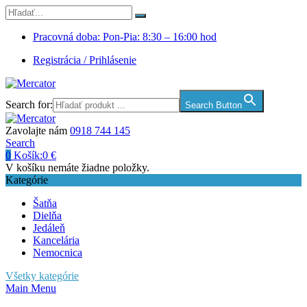
Pracovná doba: Pon-Pia: 8:30 – 16:00 hod
Registrácia / Prihlásenie
Search for:
Search Button
Zavolajte nám
0918 744 145
Search
0
Košík:
0
€
V košíku nemáte žiadne položky.
Kategórie
Šatňa
Dielňa
Jedáleň
Kancelária
Nemocnica
Všetky kategórie
Main Menu